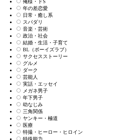
俺様・ドS
年の差恋愛
日常・癒し系
スパダリ
音楽・芸術
政治・社会
結婚・生活・子育て
BL（ボーイズラブ）
サクセスストーリー
グルメ
ダーク
芸能人
実話・エッセイ
メガネ男子
年下男子
幼なじみ
三角関係
ヤンキー・極道
医療
特撮・ヒーロー・ヒロイン
特殊能力