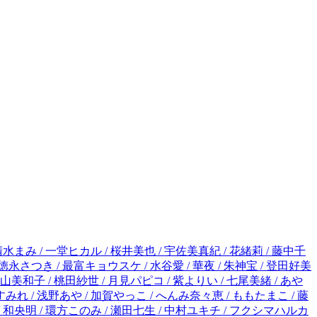
深山くのえ / 川上ちひろ / 桃井すみれ / 浅野あや / 加賀やっこ / へんみ奈々恵 / ももたまこ / 藤緒あい / 朝田とも / 八谷くみ / 冬織透真 / 藤生ナミ / 島袋ユミ / 田村ことゆ / ちより / 関なつみ / 新めぐみ / 能登山けいこ / 和央明 / 環方このみ / 瀬田七生 / 中村ユキチ / フクシマハルカ / とりの綾華 / かのと咲来 / 長谷川さわ / 春瀬花香 / たむら紗知