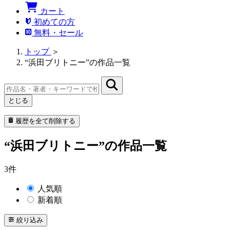
カート
初めての方
無料・セール
トップ
＞
“浜田ブリトニー”の作品一覧
とじる
履歴を全て削除する
“浜田ブリトニー”の作品一覧
3件
人気順
新着順
絞り込み