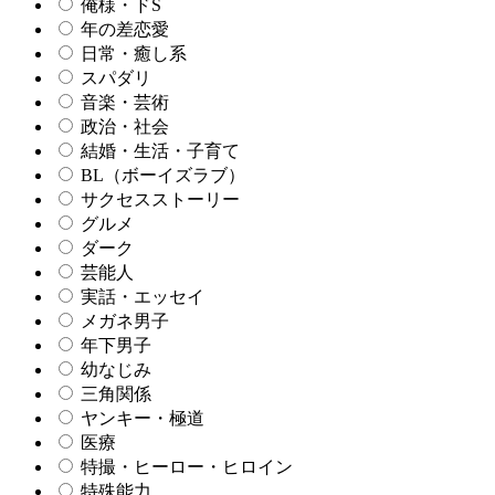
俺様・ドS
年の差恋愛
日常・癒し系
スパダリ
音楽・芸術
政治・社会
結婚・生活・子育て
BL（ボーイズラブ）
サクセスストーリー
グルメ
ダーク
芸能人
実話・エッセイ
メガネ男子
年下男子
幼なじみ
三角関係
ヤンキー・極道
医療
特撮・ヒーロー・ヒロイン
特殊能力