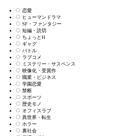
恋愛
ヒューマンドラマ
SF・ファンタジー
短編・読切
ちょっとH
ギャグ
バトル
ラブコメ
ミステリー・サスペンス
映像化・受賞作
職業・ビジネス
学園恋愛
禁断
スポーツ
歴史モノ
オフィスラブ
異世界・転生
ホラー
裏社会