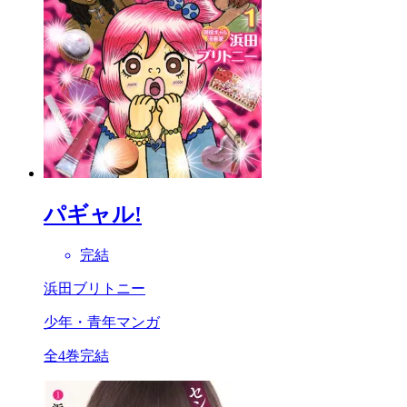
パギャル!
完結
浜田ブリトニー
少年・青年マンガ
全4巻完結