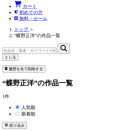
カート
初めての方
無料・セール
トップ
＞
“蝶野正洋”の作品一覧
とじる
履歴を全て削除する
“蝶野正洋”の作品一覧
1件
人気順
新着順
絞り込み