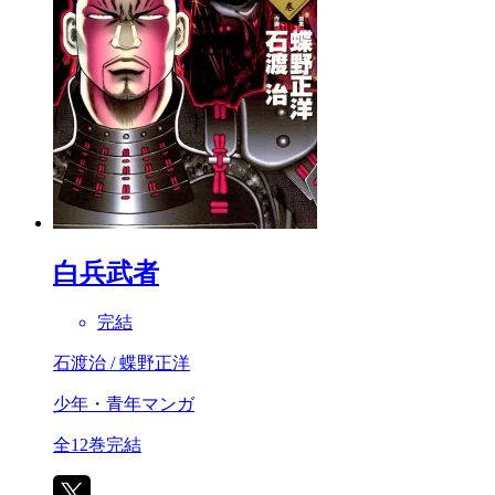
白兵武者
完結
石渡治 / 蝶野正洋
少年・青年マンガ
全12巻完結