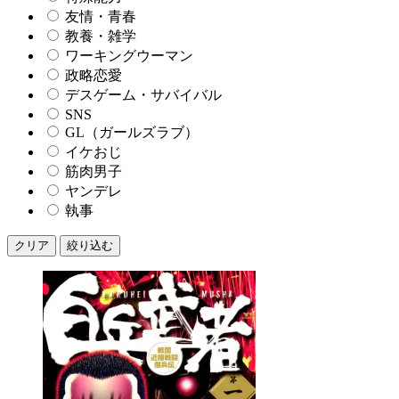
友情・青春
教養・雑学
ワーキングウーマン
政略恋愛
デスゲーム・サバイバル
SNS
GL（ガールズラブ）
イケおじ
筋肉男子
ヤンデレ
執事
クリア
絞り込む