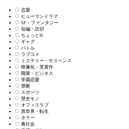
恋愛
ヒューマンドラマ
SF・ファンタジー
短編・読切
ちょっとH
ギャグ
バトル
ラブコメ
ミステリー・サスペンス
映像化・受賞作
職業・ビジネス
学園恋愛
禁断
スポーツ
歴史モノ
オフィスラブ
異世界・転生
ホラー
裏社会