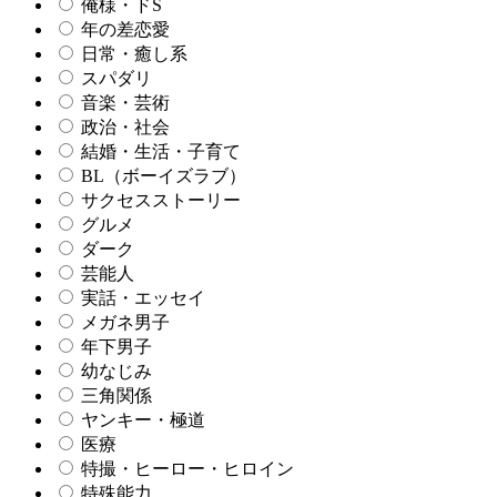
俺様・ドS
年の差恋愛
日常・癒し系
スパダリ
音楽・芸術
政治・社会
結婚・生活・子育て
BL（ボーイズラブ）
サクセスストーリー
グルメ
ダーク
芸能人
実話・エッセイ
メガネ男子
年下男子
幼なじみ
三角関係
ヤンキー・極道
医療
特撮・ヒーロー・ヒロイン
特殊能力