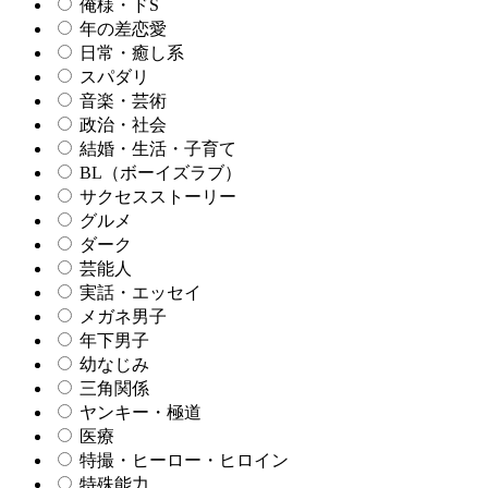
俺様・ドS
年の差恋愛
日常・癒し系
スパダリ
音楽・芸術
政治・社会
結婚・生活・子育て
BL（ボーイズラブ）
サクセスストーリー
グルメ
ダーク
芸能人
実話・エッセイ
メガネ男子
年下男子
幼なじみ
三角関係
ヤンキー・極道
医療
特撮・ヒーロー・ヒロイン
特殊能力