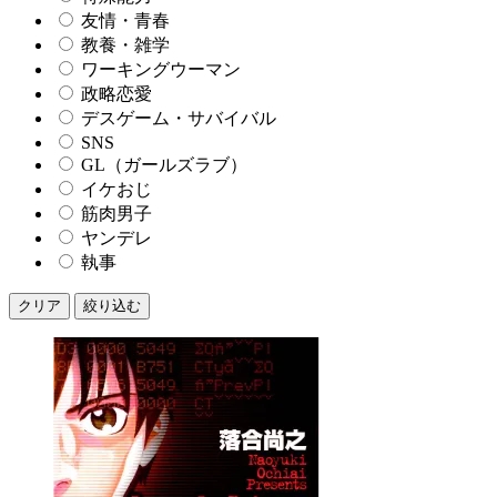
友情・青春
教養・雑学
ワーキングウーマン
政略恋愛
デスゲーム・サバイバル
SNS
GL（ガールズラブ）
イケおじ
筋肉男子
ヤンデレ
執事
クリア
絞り込む