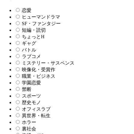
恋愛
ヒューマンドラマ
SF・ファンタジー
短編・読切
ちょっとH
ギャグ
バトル
ラブコメ
ミステリー・サスペンス
映像化・受賞作
職業・ビジネス
学園恋愛
禁断
スポーツ
歴史モノ
オフィスラブ
異世界・転生
ホラー
裏社会