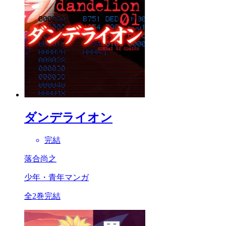
ダンデライオン
完結
落合尚之
少年・青年マンガ
全2巻完結