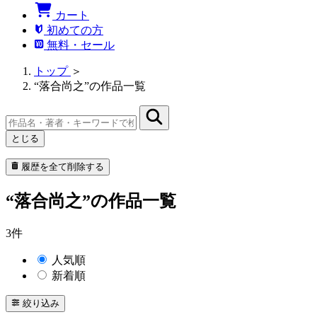
カート
初めての方
無料・セール
トップ
＞
“落合尚之”の作品一覧
とじる
履歴を全て削除する
“落合尚之”の作品一覧
3件
人気順
新着順
絞り込み