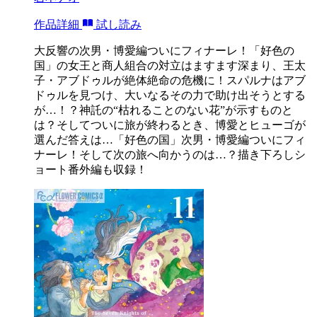
作品詳細
試し読み
大反響の次男・博愛編ついにフィナーレ！「好色の
国」の女王と商人組合の対立はますます深まり、王太
子・アブドゥルが絶体絶命の危機に！スパルナはアブ
ドゥルを見つけ、大いなるその力で助け出そうとする
が…！？神託の“枯れることのない花”が示すものと
は？そしてついに旅が終わるとき、博愛とヒューゴが
選んだ答えは…「好色の国」次男・博愛編ついにフィ
ナーレ！そして次の旅へ向かうのは…？描き下ろしシ
ョート番外編も収録！