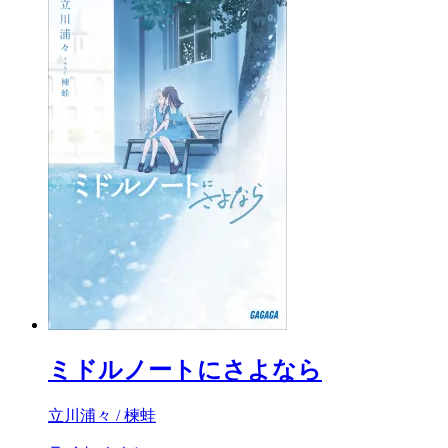
ミドルノートにさよなら
立川浦々 / 楝蛙