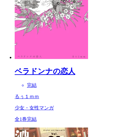
ベラドンナの恋人
完結
るぅ１ｍｍ
少女・女性マンガ
全1巻完結