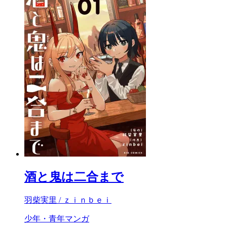
酒と鬼は二合まで
羽柴実里 / ｚｉｎｂｅｉ
少年・青年マンガ