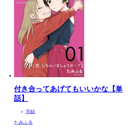
付き合ってあげてもいいかな【単
話】
完結
たみふる