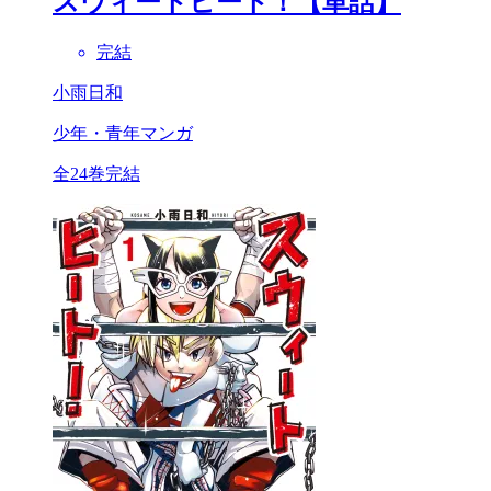
スウィートヒート！【単話】
完結
小雨日和
少年・青年マンガ
全24巻完結