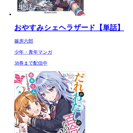
おやすみシェヘラザード【単話】
篠房六郎
少年・青年マンガ
38巻まで配信中