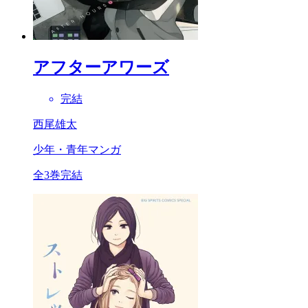
アフターアワーズ
完結
西尾雄太
少年・青年マンガ
全3巻完結