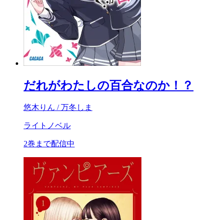
だれがわたしの百合なのか！？
悠木りん / 万冬しま
ライトノベル
2巻まで配信中