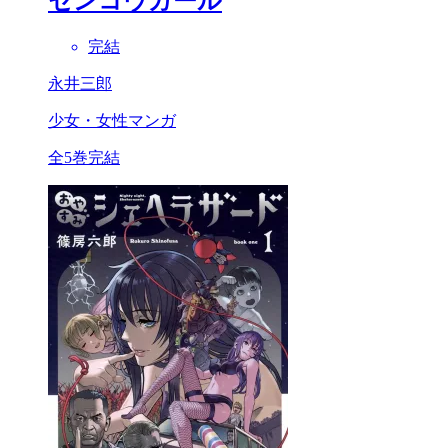
センコウガール
完結
永井三郎
少女・女性マンガ
全5巻完結