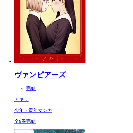
ヴァンピアーズ
完結
アキリ
少年・青年マンガ
全9巻完結