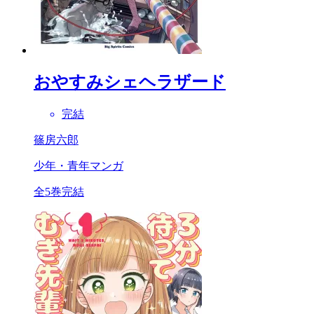
おやすみシェヘラザード
完結
篠房六郎
少年・青年マンガ
全5巻完結