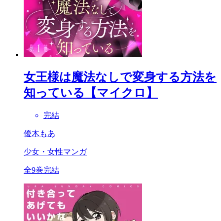
女王様は魔法なしで変身する方法を
知っている【マイクロ】
完結
優木もあ
少女・女性マンガ
全9巻完結