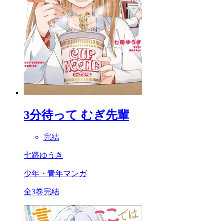
3分待って むぎ先輩
完結
七路ゆうき
少年・青年マンガ
全3巻完結