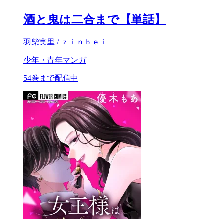
酒と鬼は二合まで【単話】
羽柴実里 / ｚｉｎｂｅｉ
少年・青年マンガ
54巻まで配信中