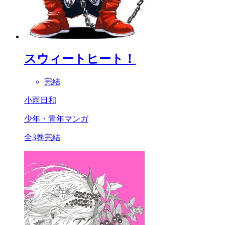
スウィートヒート！
完結
小雨日和
少年・青年マンガ
全3巻完結