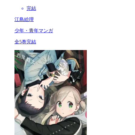
完結
江島絵理
少年・青年マンガ
全5巻完結