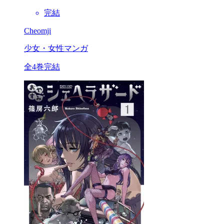
完結
Cheomji
少女・女性マンガ
全4巻完結