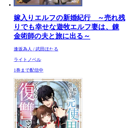
嫁入りエルフの新婚紀行 ～売れ残
りでも幸せな遊牧エルフ妻は、錬
金術師の夫と旅に出る～
逢坂為人 / 武田ほたる
ライトノベル
1巻まで配信中