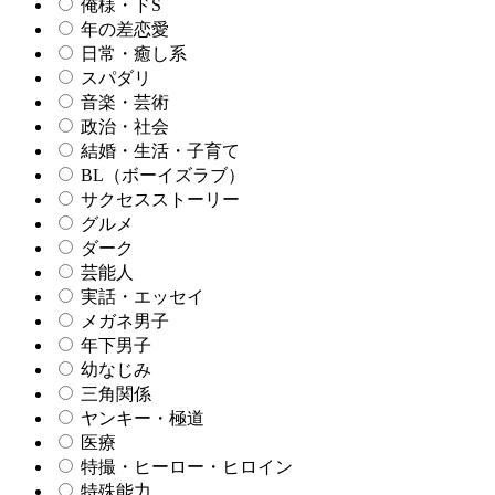
俺様・ドS
年の差恋愛
日常・癒し系
スパダリ
音楽・芸術
政治・社会
結婚・生活・子育て
BL（ボーイズラブ）
サクセスストーリー
グルメ
ダーク
芸能人
実話・エッセイ
メガネ男子
年下男子
幼なじみ
三角関係
ヤンキー・極道
医療
特撮・ヒーロー・ヒロイン
特殊能力