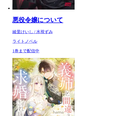
悪役令嬢について
綾里けいし / 水視ずみ
ライトノベル
1巻まで配信中