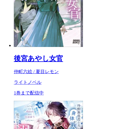
後宮あやし女官
仲町六絵 / 夏目レモン
ライトノベル
1巻まで配信中