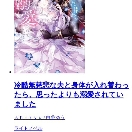
冷酷無慈悲な夫と身体が入れ替わっ
たら、思ったよりも溺愛されてい
ました
ｓｈｉｒｙｕ / 白谷ゆう
ライトノベル