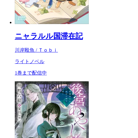
ニャラルル国滞在記
川岸殴魚 / Ｔｏｂｉ
ライトノベル
1巻まで配信中