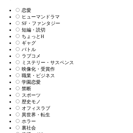
恋愛
ヒューマンドラマ
SF・ファンタジー
短編・読切
ちょっとH
ギャグ
バトル
ラブコメ
ミステリー・サスペンス
映像化・受賞作
職業・ビジネス
学園恋愛
禁断
スポーツ
歴史モノ
オフィスラブ
異世界・転生
ホラー
裏社会