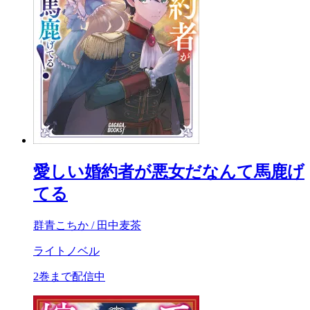
愛しい婚約者が悪女だなんて馬鹿げ
てる
群青こちか / 田中麦茶
ライトノベル
2巻まで配信中