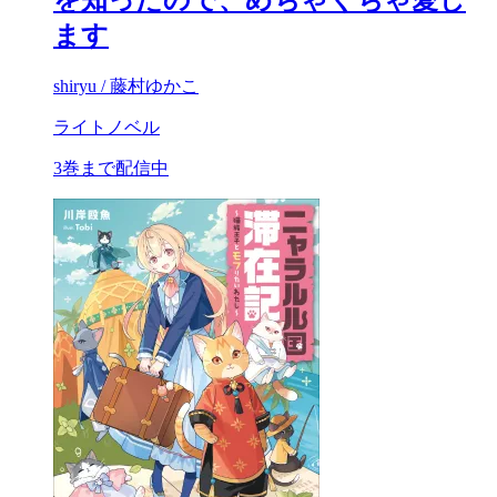
ます
shiryu / 藤村ゆかこ
ライトノベル
3巻まで配信中