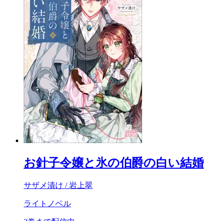
お針子令嬢と氷の伯爵の白い結婚
サザメ漬け / 岩上翠
ライトノベル