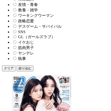
友情・青春
教養・雑学
ワーキングウーマン
政略恋愛
デスゲーム・サバイバル
SNS
GL（ガールズラブ）
イケおじ
筋肉男子
ヤンデレ
執事
クリア
絞り込む