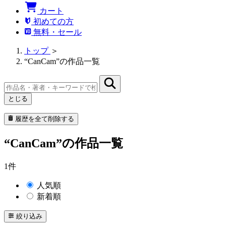
カート
初めての方
無料・セール
トップ
＞
“CanCam”の作品一覧
とじる
履歴を全て削除する
“CanCam”の作品一覧
1件
人気順
新着順
絞り込み