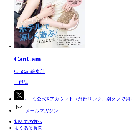
CanCam
CanCam編集部
一般誌
eコミ公式Xアカウント
（外部リンク、別タブで開
メールマガジン
初めての方へ
よくある質問