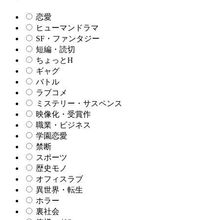
恋愛
ヒューマンドラマ
SF・ファンタジー
短編・読切
ちょっとH
ギャグ
バトル
ラブコメ
ミステリー・サスペンス
映像化・受賞作
職業・ビジネス
学園恋愛
禁断
スポーツ
歴史モノ
オフィスラブ
異世界・転生
ホラー
裏社会