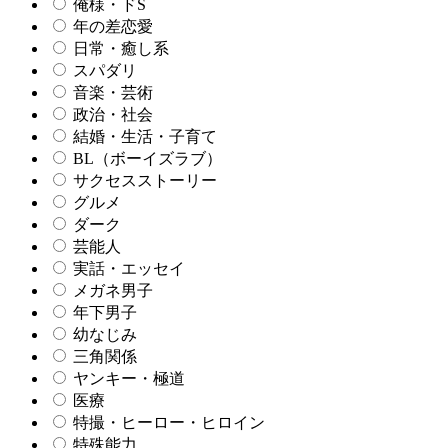
俺様・ドS
年の差恋愛
日常・癒し系
スパダリ
音楽・芸術
政治・社会
結婚・生活・子育て
BL（ボーイズラブ）
サクセスストーリー
グルメ
ダーク
芸能人
実話・エッセイ
メガネ男子
年下男子
幼なじみ
三角関係
ヤンキー・極道
医療
特撮・ヒーロー・ヒロイン
特殊能力