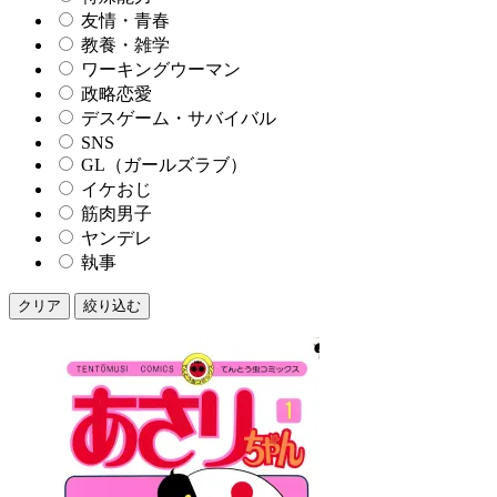
友情・青春
教養・雑学
ワーキングウーマン
政略恋愛
デスゲーム・サバイバル
SNS
GL（ガールズラブ）
イケおじ
筋肉男子
ヤンデレ
執事
クリア
絞り込む