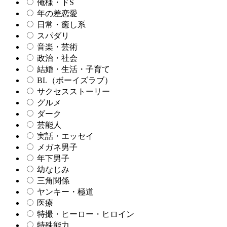
俺様・ドS
年の差恋愛
日常・癒し系
スパダリ
音楽・芸術
政治・社会
結婚・生活・子育て
BL（ボーイズラブ）
サクセスストーリー
グルメ
ダーク
芸能人
実話・エッセイ
メガネ男子
年下男子
幼なじみ
三角関係
ヤンキー・極道
医療
特撮・ヒーロー・ヒロイン
特殊能力