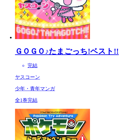
ＧＯＧＯ♪たまごっち!ベスト!!
完結
ヤスコーン
少年・青年マンガ
全1巻完結