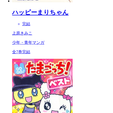
ハッピーまりちゃん
完結
上原きみこ
少年・青年マンガ
全7巻完結