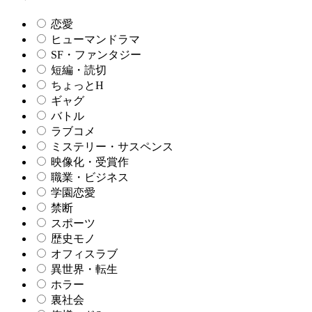
恋愛
ヒューマンドラマ
SF・ファンタジー
短編・読切
ちょっとH
ギャグ
バトル
ラブコメ
ミステリー・サスペンス
映像化・受賞作
職業・ビジネス
学園恋愛
禁断
スポーツ
歴史モノ
オフィスラブ
異世界・転生
ホラー
裏社会