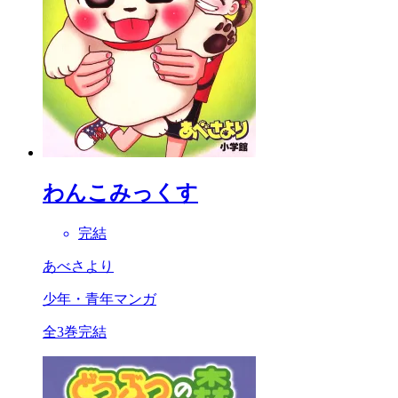
わんこみっくす
完結
あべさより
少年・青年マンガ
全3巻完結