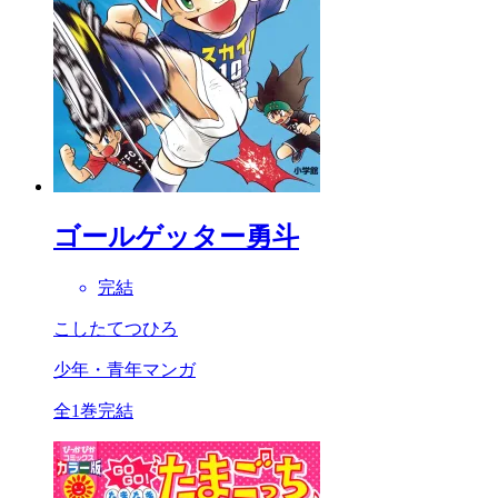
ゴールゲッター勇斗
完結
こしたてつひろ
少年・青年マンガ
全1巻完結