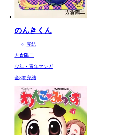
のんきくん
完結
方倉陽二
少年・青年マンガ
全8巻完結