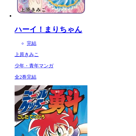
ハーイ！まりちゃん
完結
上原きみこ
少年・青年マンガ
全2巻完結