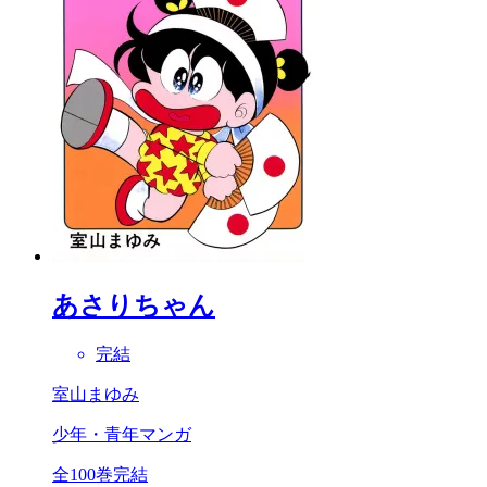
あさりちゃん
完結
室山まゆみ
少年・青年マンガ
全100巻完結