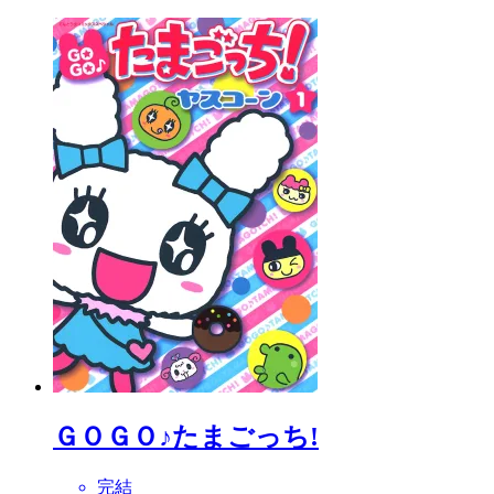
ＧＯＧＯ♪たまごっち!
完結