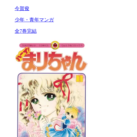
今賀俊
少年・青年マンガ
全7巻完結