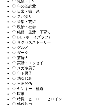
俺様・ドS
年の差恋愛
日常・癒し系
スパダリ
音楽・芸術
政治・社会
結婚・生活・子育て
BL（ボーイズラブ）
サクセスストーリー
グルメ
ダーク
芸能人
実話・エッセイ
メガネ男子
年下男子
幼なじみ
三角関係
ヤンキー・極道
医療
特撮・ヒーロー・ヒロイン
特殊能力