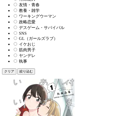
友情・青春
教養・雑学
ワーキングウーマン
政略恋愛
デスゲーム・サバイバル
SNS
GL（ガールズラブ）
イケおじ
筋肉男子
ヤンデレ
執事
クリア
絞り込む