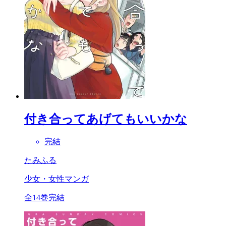
付き合ってあげてもいいかな
完結
たみふる
少女・女性マンガ
全14巻完結