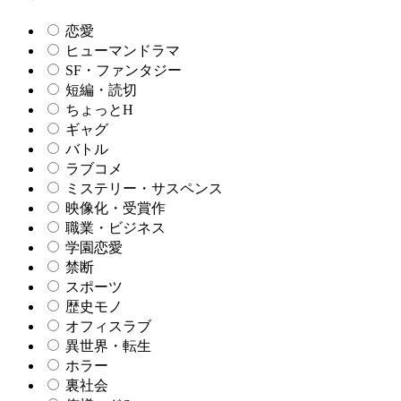
恋愛
ヒューマンドラマ
SF・ファンタジー
短編・読切
ちょっとH
ギャグ
バトル
ラブコメ
ミステリー・サスペンス
映像化・受賞作
職業・ビジネス
学園恋愛
禁断
スポーツ
歴史モノ
オフィスラブ
異世界・転生
ホラー
裏社会