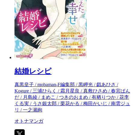
結婚レシピ
真黒皇子 / mobaman-F編集部 / 黒岬光 / 戯あひさ /
Kogure / 三浦ひらく / 霜月星良 / 真敷ひさめ / 春宮ぱん
だ / 月島綾 / まめこ / つきのおまめ / 有栖りつか / 花李
くる実 / うさ銀太郎 / 栗花かる / 梅田かいじ / 南雲ジュ
リ / 一之瀬絢
オトナマンガ