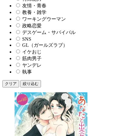
友情・青春
教養・雑学
ワーキングウーマン
政略恋愛
デスゲーム・サバイバル
SNS
GL（ガールズラブ）
イケおじ
筋肉男子
ヤンデレ
執事
クリア
絞り込む