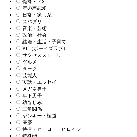
俺様・ドS
年の差恋愛
日常・癒し系
スパダリ
音楽・芸術
政治・社会
結婚・生活・子育て
BL（ボーイズラブ）
サクセスストーリー
グルメ
ダーク
芸能人
実話・エッセイ
メガネ男子
年下男子
幼なじみ
三角関係
ヤンキー・極道
医療
特撮・ヒーロー・ヒロイン
特殊能力