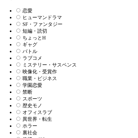
恋愛
ヒューマンドラマ
SF・ファンタジー
短編・読切
ちょっとH
ギャグ
バトル
ラブコメ
ミステリー・サスペンス
映像化・受賞作
職業・ビジネス
学園恋愛
禁断
スポーツ
歴史モノ
オフィスラブ
異世界・転生
ホラー
裏社会