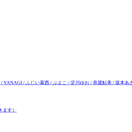
 / YANAGI / ふじい葛西 / ぷよこ / 淀川ゆお / 恭屋鮎美 / 坂本
きます）