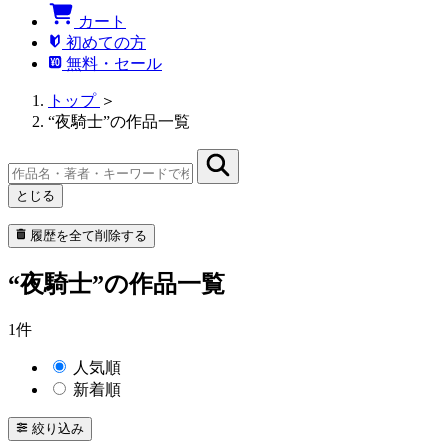
カート
初めての方
無料・セール
トップ
＞
“夜騎士”の作品一覧
とじる
履歴を全て削除する
“夜騎士”の作品一覧
1件
人気順
新着順
絞り込み