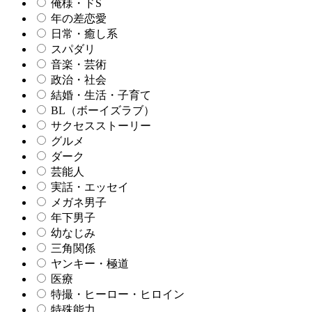
俺様・ドS
年の差恋愛
日常・癒し系
スパダリ
音楽・芸術
政治・社会
結婚・生活・子育て
BL（ボーイズラブ）
サクセスストーリー
グルメ
ダーク
芸能人
実話・エッセイ
メガネ男子
年下男子
幼なじみ
三角関係
ヤンキー・極道
医療
特撮・ヒーロー・ヒロイン
特殊能力