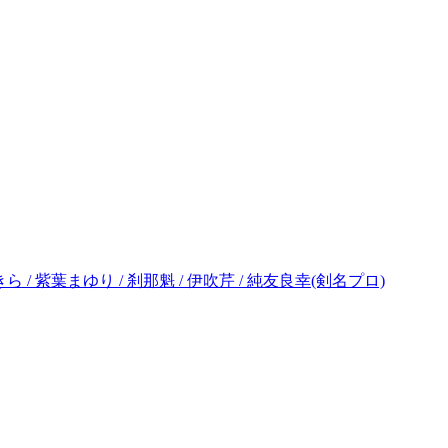
あきら / 紫葉まゆり / 刹那魁 / 伊吹芹 / 純友良幸(剣名プロ)