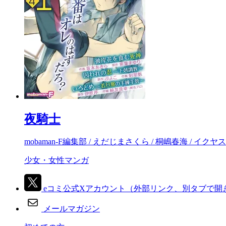
夜騎士
mobaman-F編集部 / えだじまさくら / 桐嶋春海 / イクヤス
少女・女性マンガ
eコミ公式Xアカウント
（外部リンク、別タブで開
メールマガジン