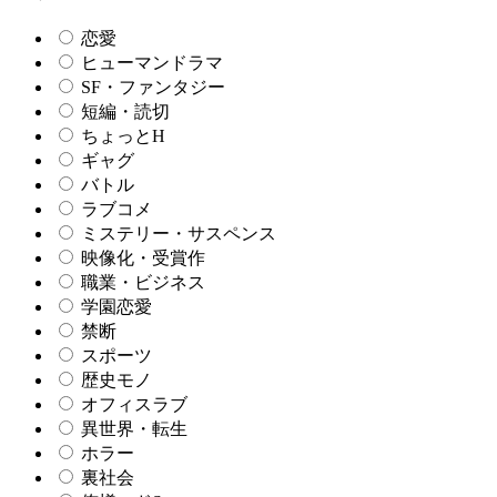
恋愛
ヒューマンドラマ
SF・ファンタジー
短編・読切
ちょっとH
ギャグ
バトル
ラブコメ
ミステリー・サスペンス
映像化・受賞作
職業・ビジネス
学園恋愛
禁断
スポーツ
歴史モノ
オフィスラブ
異世界・転生
ホラー
裏社会