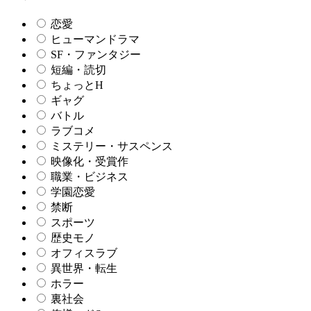
恋愛
ヒューマンドラマ
SF・ファンタジー
短編・読切
ちょっとH
ギャグ
バトル
ラブコメ
ミステリー・サスペンス
映像化・受賞作
職業・ビジネス
学園恋愛
禁断
スポーツ
歴史モノ
オフィスラブ
異世界・転生
ホラー
裏社会