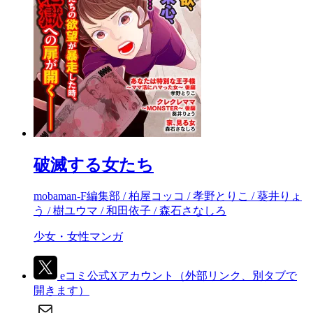
破滅する女たち
mobaman-F編集部 / 柏屋コッコ / 孝野とりこ / 葵井りょ
う / 樹ユウマ / 和田依子 / 森石さなしろ
少女・女性マンガ
eコミ公式Xアカウント
（外部リンク、別タブで
開きます）