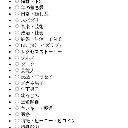
俺様・ドS
年の差恋愛
日常・癒し系
スパダリ
音楽・芸術
政治・社会
結婚・生活・子育て
BL（ボーイズラブ）
サクセスストーリー
グルメ
ダーク
芸能人
実話・エッセイ
メガネ男子
年下男子
幼なじみ
三角関係
ヤンキー・極道
医療
特撮・ヒーロー・ヒロイン
特殊能力