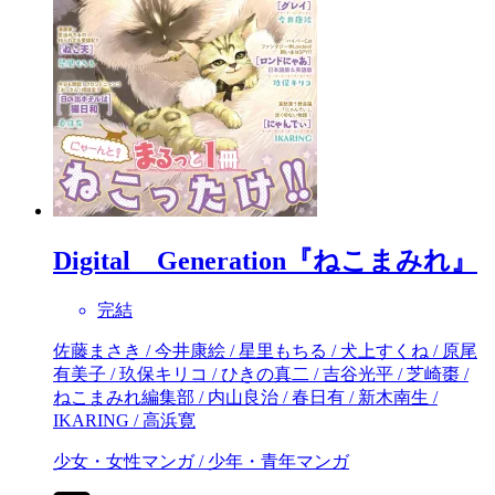
Digital Generation『ねこまみれ』
完結
佐藤まさき / 今井康絵 / 星里もちる / 犬上すくね / 原尾
有美子 / 玖保キリコ / ひきの真二 / 吉谷光平 / 芝崎棗 /
ねこまみれ編集部 / 内山良治 / 春日有 / 新木南生 /
IKARING / 高浜寛
少女・女性マンガ / 少年・青年マンガ