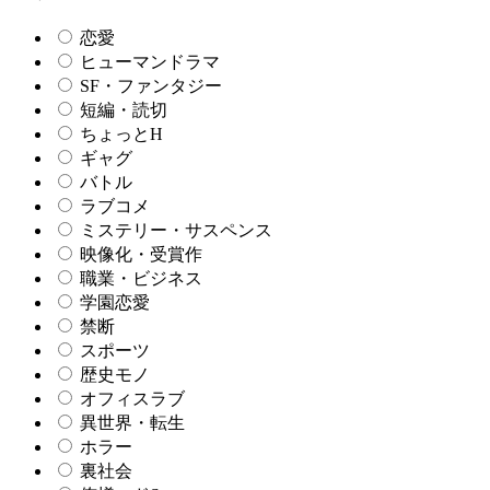
恋愛
ヒューマンドラマ
SF・ファンタジー
短編・読切
ちょっとH
ギャグ
バトル
ラブコメ
ミステリー・サスペンス
映像化・受賞作
職業・ビジネス
学園恋愛
禁断
スポーツ
歴史モノ
オフィスラブ
異世界・転生
ホラー
裏社会