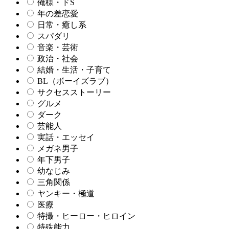
俺様・ドS
年の差恋愛
日常・癒し系
スパダリ
音楽・芸術
政治・社会
結婚・生活・子育て
BL（ボーイズラブ）
サクセスストーリー
グルメ
ダーク
芸能人
実話・エッセイ
メガネ男子
年下男子
幼なじみ
三角関係
ヤンキー・極道
医療
特撮・ヒーロー・ヒロイン
特殊能力