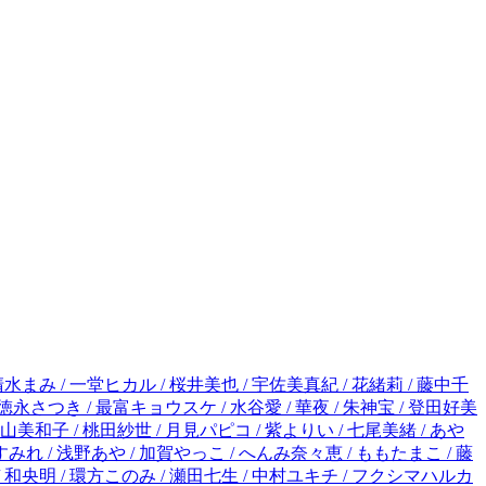
深山くのえ / 川上ちひろ / 桃井すみれ / 浅野あや / 加賀やっこ / へんみ奈々恵 / ももたまこ / 藤緒あい / 朝田とも / 八谷くみ / 冬織透真 / 藤生ナミ / 島袋ユミ / 田村ことゆ / ちより / 関なつみ / 新めぐみ / 能登山けいこ / 和央明 / 環方このみ / 瀬田七生 / 中村ユキチ / フクシマハルカ / とりの綾華 / かのと咲来 / 長谷川さわ / 春瀬花香 / たむら紗知