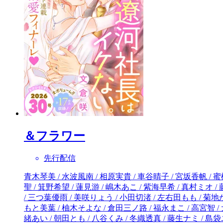
＆フラワー
先行配信
青木琴美 / 水波風南 / 相原実貴 / 車谷晴子 / 宮坂香帆 / 蜜樹みこ / 市川ショウ / 千葉コズエ / 河丸慎 / 坂元勲 / 小出真朱 / 清水まみ / 一堂ヒカル / 桜井美也 / 宇佐美真紀 / 花緒莉 / 藤中千聖 / 箕野希望 / 蓮見游 / 嶋木あこ / 紫海早希 / 真村ミオ / 藤間麗 / 湯町深 / 小泉蓮 / 桜田雛 / 杉しっぽ / 文倉咲 / 夜神