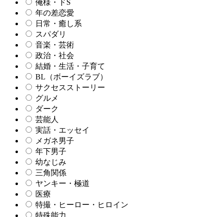
俺様・ドS
年の差恋愛
日常・癒し系
スパダリ
音楽・芸術
政治・社会
結婚・生活・子育て
BL（ボーイズラブ）
サクセスストーリー
グルメ
ダーク
芸能人
実話・エッセイ
メガネ男子
年下男子
幼なじみ
三角関係
ヤンキー・極道
医療
特撮・ヒーロー・ヒロイン
特殊能力