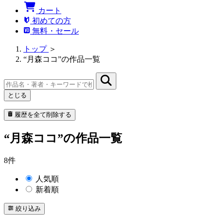
カート
初めての方
無料・セール
トップ
＞
“月森ココ”の作品一覧
とじる
履歴を全て削除する
“月森ココ”の作品一覧
8件
人気順
新着順
絞り込み