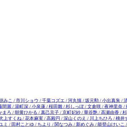
里奈 / 徳永さつき / 最富キョウスケ / 水谷愛 / 華夜 / 朱神宝 / 登田好美 / 三つ葉優雨 / 美咲りょう / 小田切渚 / 左右田もも / 菊地かまろ / 朝黄ひかる / 真己京子 / 京町妃紗 / 華谷艶 / 高瀬由香 / 杉山美和子 / 桃田紗世 / 月見パピコ / 紫よりい / 七尾美緒 / あやもと美葉 / 柚木そよな / 倉田三ノ路 / 福永まこ / 高宮智 / 犬上すくね / 花本麻実 / 高殿円 / 