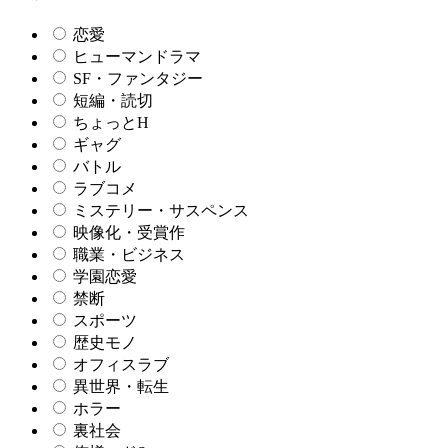
恋愛
ヒューマンドラマ
SF・ファンタジー
短編・読切
ちょっとH
ギャグ
バトル
ラブコメ
ミステリー・サスペンス
映像化・受賞作
職業・ビジネス
学園恋愛
禁断
スポーツ
歴史モノ
オフィスラブ
異世界・転生
ホラー
裏社会