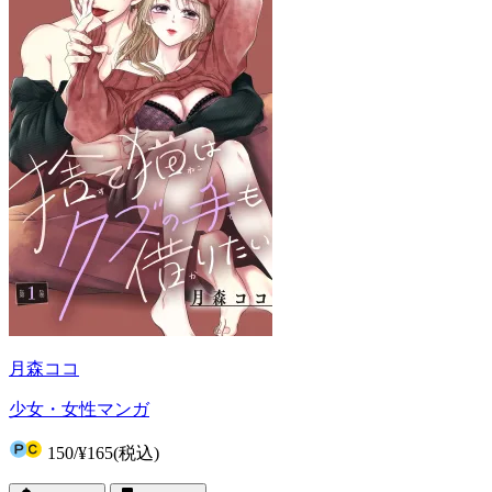
月森ココ
少女・女性マンガ
150
/
¥165
(税込)