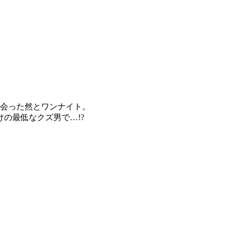
出会った然とワンナイト。
の最低なクズ男で…!?