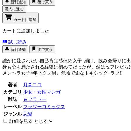
新刊通知
後で買う
購入に進む
カートに追加
カートに追加しました
試し読み
新刊通知
後で買う
誰かに愛されたい自己肯定感低め女子･絹は、飲み会帰りに
身も心も満たされる経験は初めてだったが、然はセフレだらけ
メンヘラ女子×年下クズ男、危険で歪なトキシック･ラブ!!
著者
月森ココ
カテゴリ
少女・女性マンガ
雑誌
＆フラワー
レーベル
フラワーコミックス
ジャンル
恋愛
詳細を見る
とじる