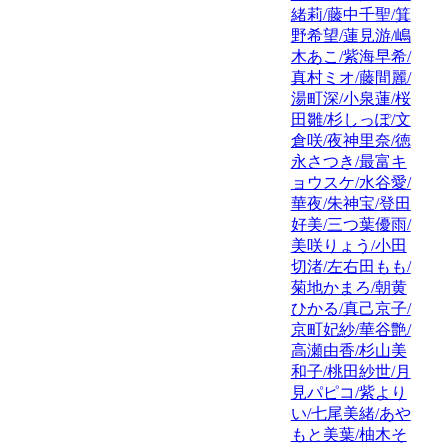
緒莉/藤中千聖/箕
野希望/蓮見游/嶋
木あこ/紫海早希/
真村ミオ/藤間麗/
湯町深/小泉蓮/桜
田雛/杉しっぽ/文
倉咲/夜神里奈/徳
永さつき/最富キ
ョウスケ/水谷愛/
華夜/朱神宝/登田
好美/三つ葉優雨/
美咲りょう/小田
切渚/左右田もも/
菊地かまろ/朝黄
ひかる/真己京子/
京町妃紗/華谷艶/
高瀬由香/杉山美
和子/桃田紗世/月
見パピコ/紫より
い/七尾美緒/あや
もと美葉/柚木そ