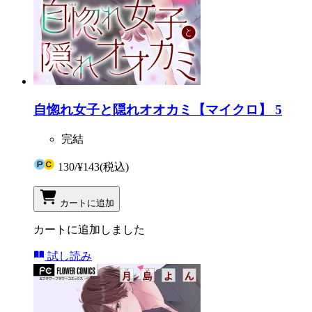
自惚れ女子と隠れオオカミ【マイクロ】 5
完結
130
/
¥143
(税込)
カートに追加
カートに追加しました
試し読み