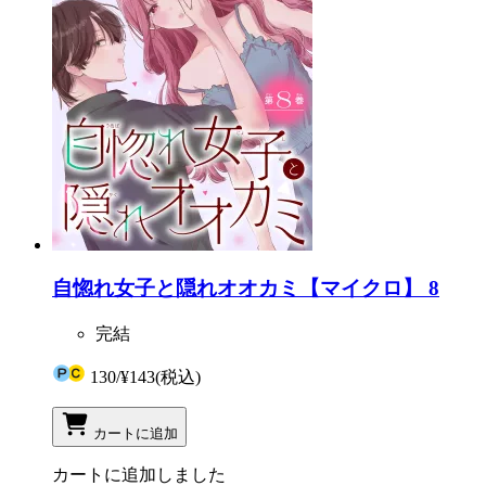
自惚れ女子と隠れオオカミ【マイクロ】 8
完結
130
/
¥143
(税込)
カートに追加
カートに追加しました