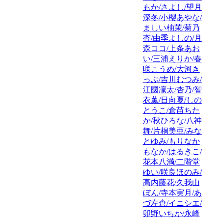
もか/さよし/望月
深冬/小櫻あやな/
ましい柚茉/菊乃
杏/由季よしの/月
森ココ/上条あお
い/三浦えりか/春
咲こうめ/大河き
っぷ/吉川むつみ/
江國凜太/杏乃/智
衣薫/日向夏/しの
とうこ/倉苗ちた
か/秋ひろな/八神
舞/片桐美亜/みな
とゆみ/もりなか
もなか/はるきこ/
花本八満/二階堂
ゆい/咲良ほのみ/
高内藤花/久我山
ぼん/寺本実月/あ
づ左倉/イニシエ/
卯野いちか/永峰