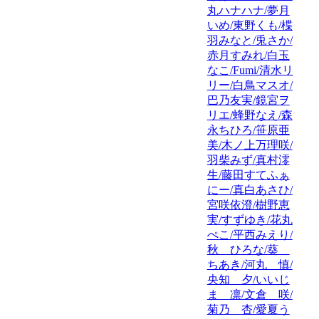
丸ハナハナ/夢月
いめ/東野くも/楪
羽みなと/兎さか/
赤月すみれ/白玉
なこ/Fumi/清水リ
リー/白鳥マスオ/
巴乃友実/鏡宮ヲ
リエ/蜂野なえ/森
永ちひろ/笹原亜
美/木ノ上万理咲/
羽柴みず/真村澪
生/藤田すてふぁ
にー/真白あさひ/
宮咲依澄/樹野恵
実/すずゆき/花丸
ぺこ/平西みえり/
秋 ひろな/葵
ちあき/河丸 慎/
央知 夕/いいじ
ま 凛/文倉 咲/
菊乃 杏/愛夏う