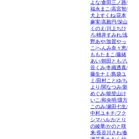
よな/倉田三ノ路/
福永まこ/高宮智/
犬上すくね/花本
麻実/高殿円/深山
くのえ/川上ちひ
ろ/桃井すみれ/浅
野あや/加賀やっ
こ/へんみ奈々恵/
ももたまこ/藤緒
あい/朝田とも/八
谷くみ/冬織透真/
藤生ナミ/島袋ユ
ミ/田村ことゆ/ち
より/関なつみ/新
めぐみ/能登山け
いこ/和央明/環方
このみ/瀬田七生/
中村ユキチ/フク
シマハルカ/とり
の綾華/かのと咲
来/長谷川さわ/春