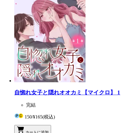
自惚れ女子と隠れオオカミ【マイクロ】 1
完結
150
/
¥165
(税込)
カートに追加