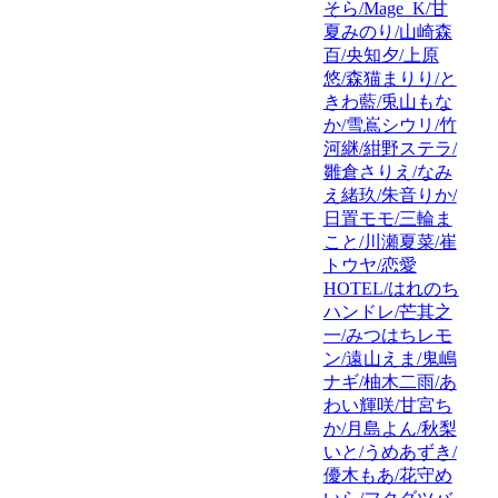
そら/Mage_K/甘
夏みのり/山崎森
百/央知夕/上原
悠/森猫まりり/と
きわ藍/兎山もな
か/雪嶌シウリ/竹
河継/紺野ステラ/
雛倉さりえ/なみ
え緒玖/朱音りか/
日置モモ/三輪ま
こと/川瀬夏菜/崔
トウヤ/恋愛
HOTEL/はれのち
ハンドレ/芒其之
一/みつはちレモ
ン/遠山えま/鬼嶋
ナギ/柚木二雨/あ
わい輝咲/甘宮ち
か/月島よん/秋梨
いと/うめあずき/
優木もあ/花守め