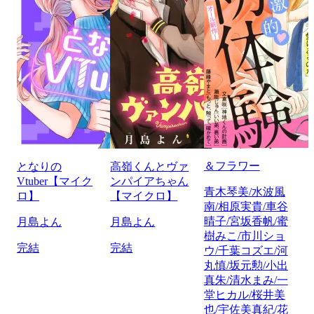
＆フラワー
となりの
高嶺くんとヴァ
Vtuber【マイク
ンパイアちゃん
青木琴美/水波風
ロ】
【マイクロ】
南/相原実貴/車谷
晴子/宮坂香帆/蜜
月島よん
月島よん
樹みこ/市川ショ
完結
完結
ウ/千葉コズエ/河
丸慎/坂元勲/小出
真朱/清水まみ/一
堂ヒカル/桜井美
也/宇佐美真紀/花