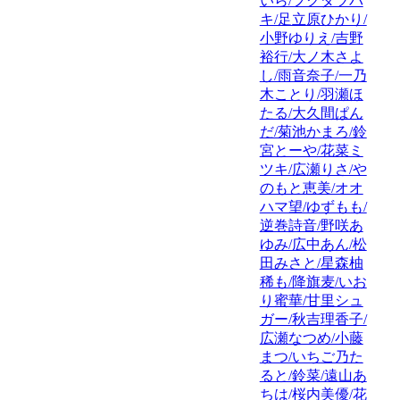
いら/フクダツバ
キ/足立原ひかり/
小野ゆりえ/吉野
裕行/大ノ木さよ
し/雨音奈子/一乃
木ことり/羽瀬ほ
たる/大久間ぱん
だ/菊池かまろ/鈴
宮とーや/花菜ミ
ツキ/広瀬りさ/や
のもと恵美/オオ
ハマ望/ゆずもも/
逆巻詩音/野咲あ
ゆみ/広中あん/松
田みさと/星森柚
稀も/降旗麦/いお
り蜜華/甘里シュ
ガー/秋吉理香子/
広瀬なつめ/小藤
まつ/いちご乃た
ると/鈴菜/遠山あ
ちは/桜内美優/花