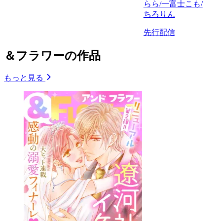
らら/一富士こも/
ちろりん
先行配信
＆フラワーの作品
もっと見る