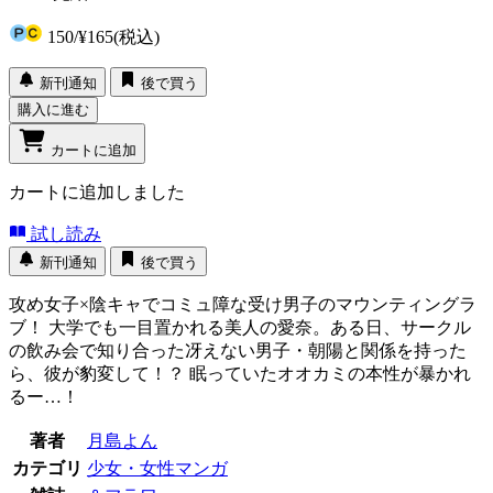
150
/
¥165
(税込)
新刊通知
後で買う
購入に進む
カートに追加
カートに追加しました
試し読み
新刊通知
後で買う
攻め女子×陰キャでコミュ障な受け男子のマウンティングラ
ブ！ 大学でも一目置かれる美人の愛奈。ある日、サークル
の飲み会で知り合った冴えない男子・朝陽と関係を持った
ら、彼が豹変して！？ 眠っていたオオカミの本性が暴かれ
るー…！
著者
月島よん
カテゴリ
少女・女性マンガ