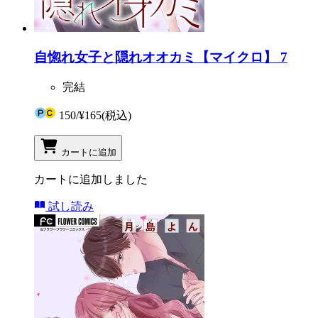
自惚れ女子と隠れオオカミ【マイクロ】 7
完結
150
/
¥165
(税込)
カートに追加
カートに追加しました
試し読み