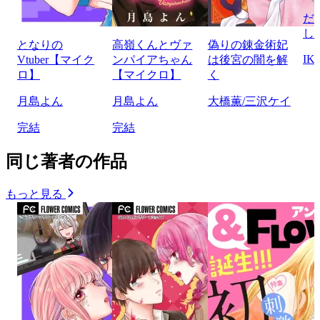
だ
し
となりの
高嶺くんとヴァ
偽りの錬金術妃
IK
Vtuber【マイク
ンパイアちゃん
は後宮の闇を解
ロ】
【マイクロ】
く
月島よん
月島よん
大橋薫/三沢ケイ
完結
完結
同じ著者の作品
もっと見る