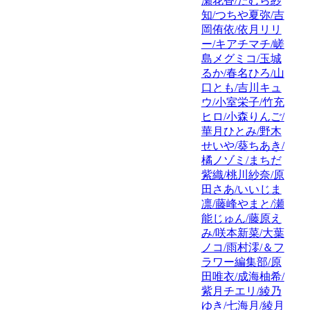
瀬花香/たむら紗
知/つちや夏弥/吉
岡侑依/依月リリ
ー/キアチマチ/嵯
島メグミコ/玉城
るか/春名ひろ/山
口とも/吉川キュ
ウ/小室栄子/竹充
ヒロ/小森りんご/
華月ひとみ/野木
せいや/葵ちあき/
橘ノゾミ/まちだ
紫織/桃川紗奈/原
田さあ/いいじま
凛/藤峰やまと/瀬
能じゅん/藤原え
み/咲本新菜/大葉
ノコ/雨村澪/＆フ
ラワー編集部/原
田唯衣/成海柚希/
紫月チエリ/綾乃
ゆき/七海月/綾月