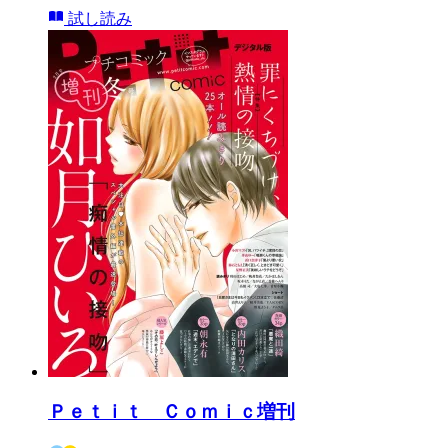
試し読み
Ｐｅｔｉｔ Ｃｏｍｉｃ増刊