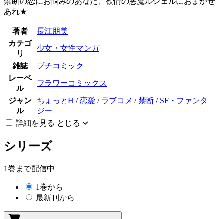
禁断の恋にお悩みのあなた、欲情の悪魔ルシェルにおまかせ
あれ★
著者
長江朋美
カテゴ
少女・女性マンガ
リ
雑誌
プチコミック
レーベ
フラワーコミックス
ル
ジャン
ちょっとH
/
恋愛
/
ラブコメ
/
禁断
/
SF・ファンタ
ル
ジー
詳細を見る
とじる
シリーズ
1巻まで配信中
1巻から
最新刊から