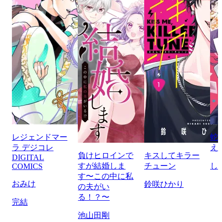
レジェンドマー
蛇
ラ デジコレ
え
負けヒロインで
キスしてキラー
DIGITAL
すが結婚しま
チューン
し
COMICS
す〜この中に私
おみけ
鈴咲ひかり
の夫がい
る！？〜
完結
池山田剛