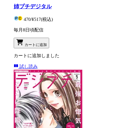
姉プチデジタル
470
/
¥517
(税込)
毎月8日頃配信
カートに追加
カートに追加しました
試し読み