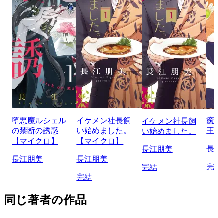
堕悪魔ルシェル
イケメン社長飼
癒
イケメン社長飼
の禁断の誘惑
い始めました。
王
い始めました。
【マイクロ】
【マイクロ】
長
長江朋美
長江朋美
長江朋美
完
完結
完結
同じ著者の作品