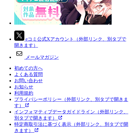
eコミ公式Xアカウント
（外部リンク、別タブで
開きます）
メールマガジン
初めての方へ
よくある質問
お問い合わせ
お知らせ
利用規約
プライバシーポリシー
（外部リンク、別タブで開きま
す）
インフォマティブデータガイドライン
（外部リンク、
別タブで開きます）
特定商取引法に基づく表示
（外部リンク、別タブで開
きます）