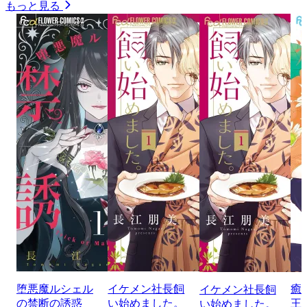
もっと見る
堕悪魔ルシェル
イケメン社長飼
癒
イケメン社長飼
の禁断の誘惑
い始めました。
王
い始めました。