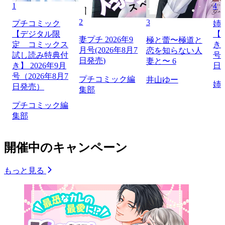
1
4
2
3
プチコミック
姉
【デジタル限
【
妻プチ 2026年9
極と蕾〜極道と
定 コミックス
き】
月号(2026年8月7
恋を知らない人
試し読み特典付
号（
日発売)
妻と〜 6
き】 2026年9月
日
号（2026年8月7
プチコミック編
井山ゆー
姉
日発売）
集部
プチコミック編
集部
開催中のキャンペーン
もっと見る