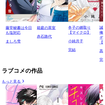
冬子の婿取り
誠
藤堂秘書は今日
箱庭の茶室
【マイクロ】
俺
も塩対応
赤石路代
ぞ
小純月子
ましろ雪
【
完結
高
完
ラブコメの作品
もっと見る