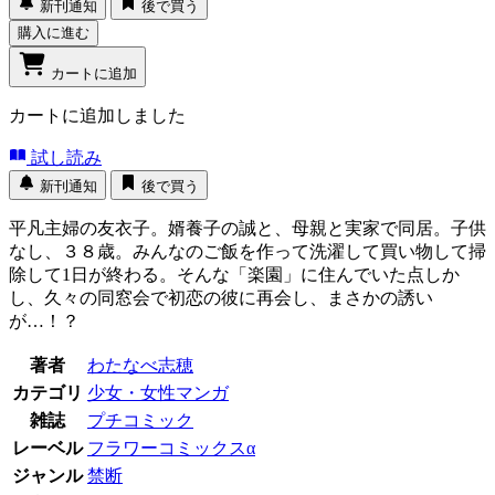
新刊通知
後で買う
購入に進む
カートに追加
カートに追加しました
試し読み
新刊通知
後で買う
平凡主婦の友衣子。婿養子の誠と、母親と実家で同居。子供
なし、３８歳。みんなのご飯を作って洗濯して買い物して掃
除して1日が終わる。そんな「楽園」に住んでいた点しか
し、久々の同窓会で初恋の彼に再会し、まさかの誘い
が…！？
著者
わたなべ志穂
カテゴリ
少女・女性マンガ
雑誌
プチコミック
レーベル
フラワーコミックスα
ジャンル
禁断