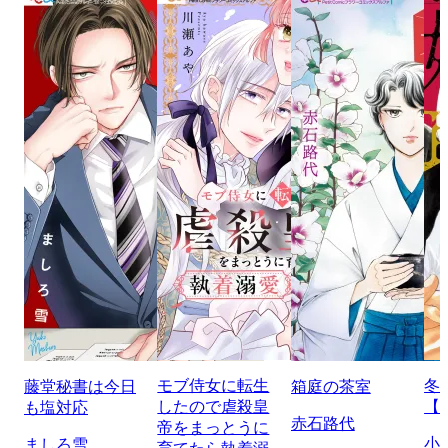
モブ侍女に転生
冬
藤堂秘書は今日
箱庭の茶室
したので虐殺皇
【
も塩対応
赤石路代
帝をまっとうに
小
ましろ雪