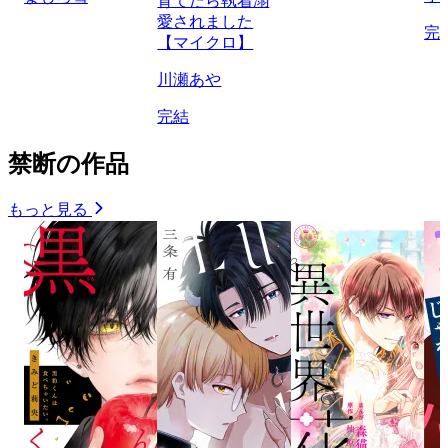
育てたら執着溺
愛されました
完
【マイクロ】
川瀬あや
完結
禁断の作品
もっと見る