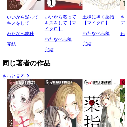
いいから黙って
王様に捧ぐ薬指
いいから黙って
さ
キスをして【マ
【マイクロ】
キスをして
デ
イクロ】
わたなべ志穂
わたなべ志穂
わ
わたなべ志穂
完結
完結
完結
同じ著者の作品
もっと見る