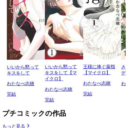
いいから黙って
王様に捧ぐ薬指
いいから黙って
さ
キスをして【マ
【マイクロ】
キスをして
デ
イクロ】
わたなべ志穂
わたなべ志穂
わ
わたなべ志穂
完結
完結
完結
プチコミックの作品
もっと見る