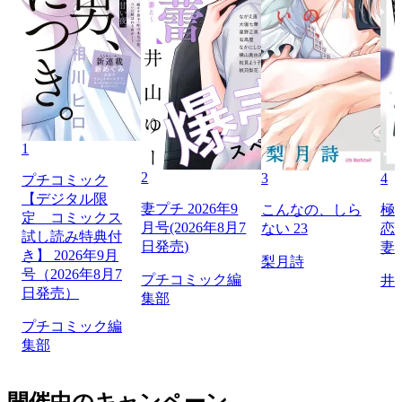
1
2
3
4
プチコミック
【デジタル限
妻プチ 2026年9
こんなの、しら
極
定 コミックス
月号(2026年8月7
ない 23
恋
試し読み特典付
日発売)
妻
き】 2026年9月
梨月詩
号（2026年8月7
プチコミック編
井
日発売）
集部
プチコミック編
集部
開催中のキャンペーン