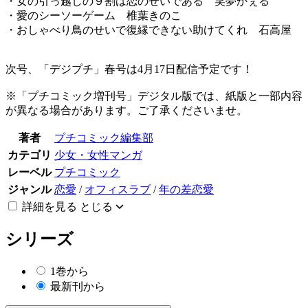
・女の引っ越しの９割は恋のせいである 笑夢かぇる
・愛のシーソーゲーム 椎葉きのこ
・おしゃべり鳥のせいで復縁できない助けてくれ 石高屋
次号、「デジプチ」春号は4月17日配信予定です！
※「プチコミック増刊号」デジタル版では、紙版と一部内容
が異なる場合があります。ご了承くださいませ。
著者
プチコミック編集部
カテゴリ
少女・女性マンガ
レーベル
プチコミック
ジャンル
恋愛
/
オフィスラブ
/
年の差恋愛
詳細を見る
とじる
シリーズ
1巻から
最新刊から