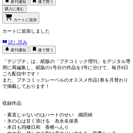
新刊通知
後で買う
購入に進む
カートに追加
カートに追加しました
試し読み
新刊通知
後で買う
「デジプチ」は、紙版の「プチコミック増刊」をデジタル専
用に再編集し、紙版の1号分の作品を3号に分けて、毎月8日
ごろ配信中です！
また、プチコミックレーベルのオススメ作品1巻を月替わり
で掲載しております！
収録作品
・素直じゃないのはハートのせい 織田綺
・氷の心は甘く溶ける 糸永名保美
・本日も同棲日和 香椎へんり