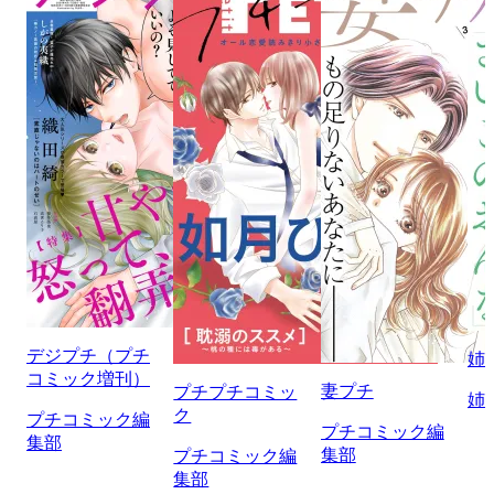
デジプチ（プチ
姉
コミック増刊）
妻プチ
プチプチコミッ
姉
ク
プチコミック編
プチコミック編
集部
集部
プチコミック編
集部