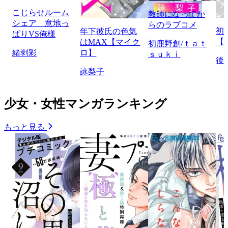
こじらせルーム
教師になってか
シェア 意地っ
らのラブコメ
初
年下彼氏の色気
ぱりVS俺様
【
はMAX【マイク
初鹿野創/ｔａｔ
緒剥彩
ロ】
ｓｕｋｉ
後
詠梨子
少女・女性マンガランキング
もっと見る