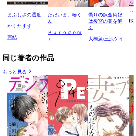
だ
し
まぶしさの温度
ただいま、椿く
偽りの錬金術妃
IK
ん
は後宮の闇を解
かくたすず
く
Ｋｕｒｏｇｏｍ
完結
ａ．
大橋薫/三沢ケイ
同じ著者の作品
もっと見る