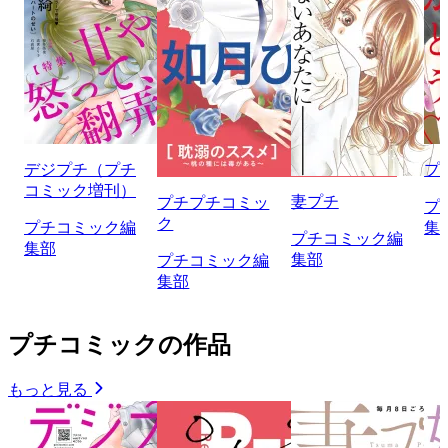
デジプチ（プチ
プ
コミック増刊）
妻プチ
プチプチコミッ
プ
ク
プチコミック編
集
プチコミック編
集部
集部
プチコミック編
集部
プチコミックの作品
もっと見る