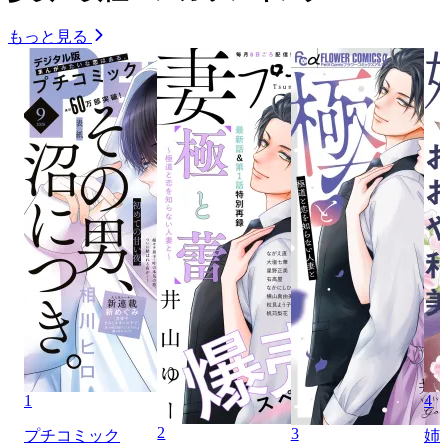
もっと見る
1
4
2
3
プチコミック
姉