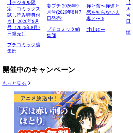
【デジタル限
【
妻プチ 2026年9
極と蕾〜極道と
定 コミックス
き】
月号(2026年8月7
恋を知らない人
試し読み特典付
号（
日発売)
妻と〜 6
き】 2026年9月
日
号（2026年8月7
プチコミック編
井山ゆー
姉
日発売）
集部
プチコミック編
集部
開催中のキャンペーン
もっと見る