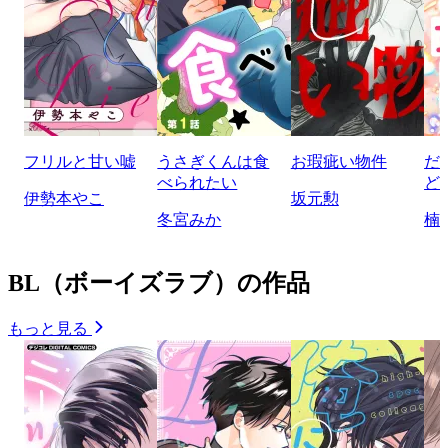
フリルと甘い嘘
うさぎくんは食
お瑕疵い物件
だ
べられたい
ど
伊勢本やこ
坂元勲
冬宮みか
楠
BL（ボーイズラブ）の作品
もっと見る