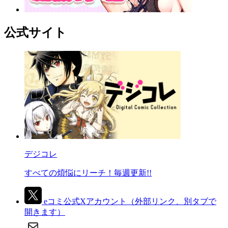
公式サイト
デジコレ
すべての煩悩にリーチ！毎週更新!!
eコミ公式Xアカウント
（外部リンク、別タブで
開きます）