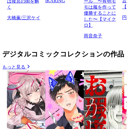
IKARING
言
は後宮の闇を解
ール 〜有明モ
【
く
モは服を作って
優勝することに
円
大橋薫/三沢ケイ
した〜【マイク
ロ】
雨音奈子
デジタルコミックコレクションの作品
もっと見る