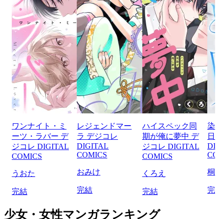
ワンナイト・ミ
レジェンドマー
ハイスペック同
染
ーツ・ラバー デ
ラ デジコレ
期が俺に夢中 デ
日
DIGITAL
DI
ジコレ DIGITAL
ジコレ DIGITAL
COMICS
CO
COMICS
COMICS
おみけ
桐
うおた
くろえ
完結
完
完結
完結
少女・女性マンガランキング