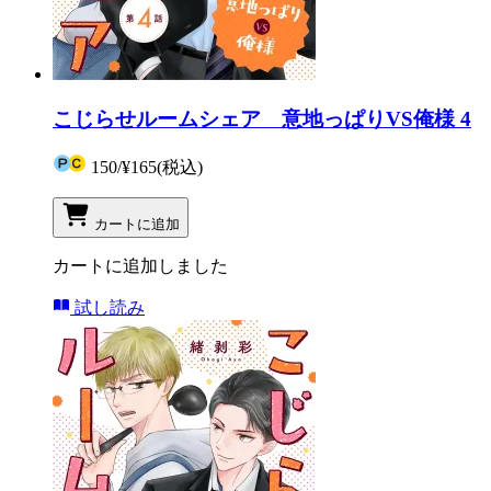
こじらせルームシェア 意地っぱりVS俺様 4
150
/
¥165
(税込)
カートに追加
カートに追加しました
試し読み