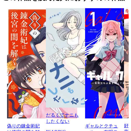
だるくてナニも
したくない
好
偽りの錬金術妃
ギャルとクチュ