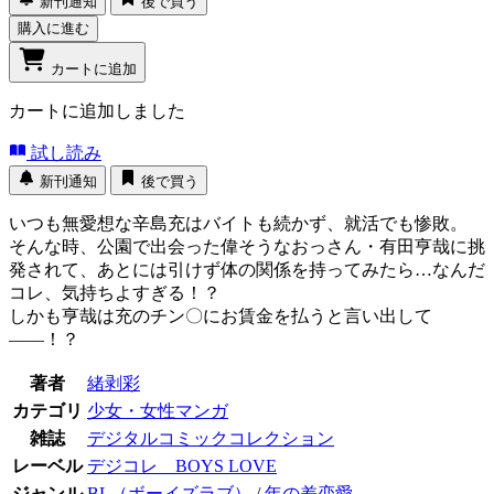
新刊通知
後で買う
購入に進む
カートに追加
カートに追加しました
試し読み
新刊通知
後で買う
いつも無愛想な辛島充はバイトも続かず、就活でも惨敗。
そんな時、公園で出会った偉そうなおっさん・有田亨哉に挑
発されて、あとには引けず体の関係を持ってみたら…なんだ
コレ、気持ちよすぎる！？
しかも亨哉は充のチン〇にお賃金を払うと言い出して
――！？
著者
緒剥彩
カテゴリ
少女・女性マンガ
雑誌
デジタルコミックコレクション
レーベル
デジコレ BOYS LOVE
ジャンル
BL（ボーイズラブ）
/
年の差恋愛