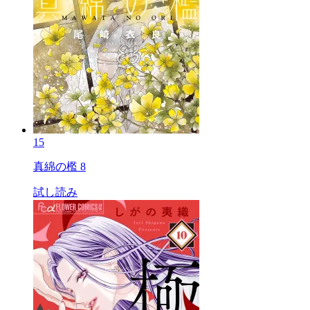
15
真綿の檻 8
試し読み