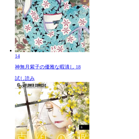
14
神無月紫子の優雅な暇潰し 18
試し読み