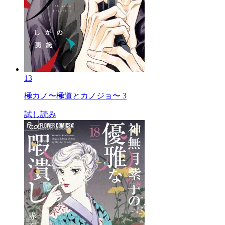
13
極カノ〜極道とカノジョ〜 3
試し読み