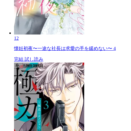
12
懐妊初夜〜一途な社長は求愛の手を緩めない〜 4
完結
試し読み