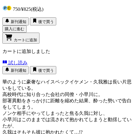
750
/
¥825
(税込)
新刊通知
後で買う
購入に進む
カートに追加
カートに追加しました
試し読み
新刊通知
後で買う
華のように豪奢なハイスペックイケメン・久我雅は長い片思
いをしている。
高校時代に知り合った会社の同僚・小早川に。
部署異動をきっかけに距離を縮めた結果、酔った勢いで告白
をしてしまう。
ノンケ相手にやってしまったと焦る久我に対し、
小早川はこのままでは流されて抱かれてしまうと動揺してい
たが、
久我はそもそも彼に抱かれたくて…!?