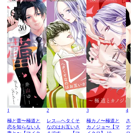
1
2
3
4
極と蕾〜極道と
レス―ヘタくそ
極カノ〜極道と
さ
恋を知らない人
なのはお互いさ
カノジョ〜【マ
デ