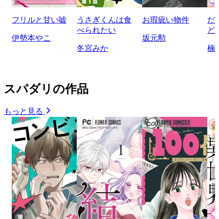
フリルと甘い嘘
うさぎくんは食
お瑕疵い物件
だ
べられたい
ど
伊勢本やこ
坂元勲
冬宮みか
楠
スパダリの作品
もっと見る