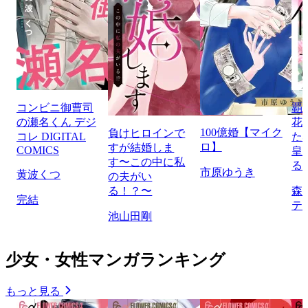
コンビニ御曹司
覇
の瀬名くん デジ
花
100億婚【マイク
負けヒロインで
コレ DIGITAL
た
ロ】
すが結婚しま
COMICS
皇
す〜この中に私
る
市原ゆうき
黄波くつ
の夫がい
る！？〜
森
完結
テ
池山田剛
少女・女性マンガランキング
もっと見る