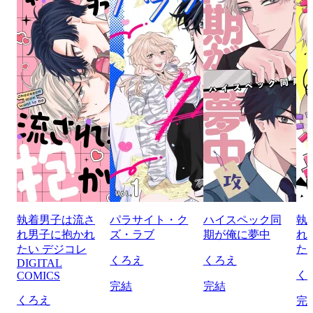
執着男子は流さ
パラサイト・ク
ハイスペック同
執
れ男子に抱かれ
ズ・ラブ
期が俺に夢中
れ
たい デジコレ
た
くろえ
くろえ
DIGITAL
く
COMICS
完結
完結
くろえ
完