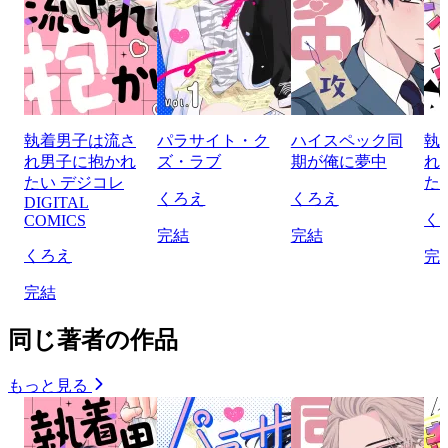
執着男子は流さ
パラサイト・ク
ハイスペック同
執
れ男子に抱かれ
ズ・ラブ
期が俺に夢中
れ
たい デジコレ
た
くろえ
くろえ
DIGITAL
く
COMICS
完結
完結
くろえ
完
完結
同じ著者の作品
もっと見る