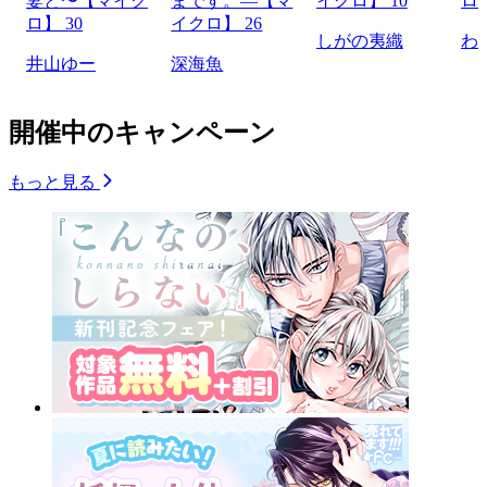
妻と〜【マイク
まです。―【マ
イクロ】 10
ロ】
ロ】 30
イクロ】 26
しがの夷織
わ
井山ゆー
深海魚
開催中のキャンペーン
もっと見る