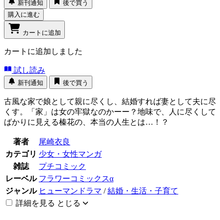
新刊通知
後で買う
購入に進む
カートに追加
カートに追加しました
試し読み
新刊通知
後で買う
古風な家で娘として親に尽くし、結婚すれば妻として夫に尽
くす。「家」は女の牢獄なのかーー？地味で、人に尽くして
ばかりに見える榛花の、本当の人生とは…！？
著者
尾崎衣良
カテゴリ
少女・女性マンガ
雑誌
プチコミック
レーベル
フラワーコミックスα
ジャンル
ヒューマンドラマ
/
結婚・生活・子育て
詳細を見る
とじる