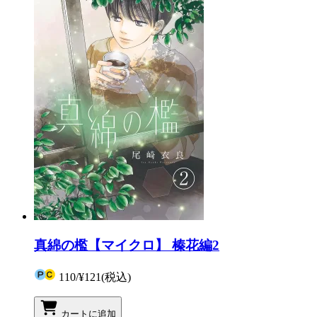
真綿の檻【マイクロ】 榛花編2
110
/
¥121
(税込)
カートに追加