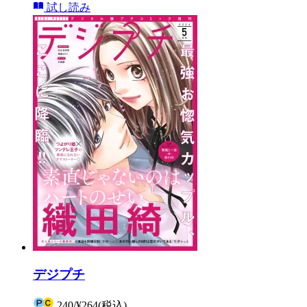
試し読み
デジプチ
240
/
¥264
(税込)