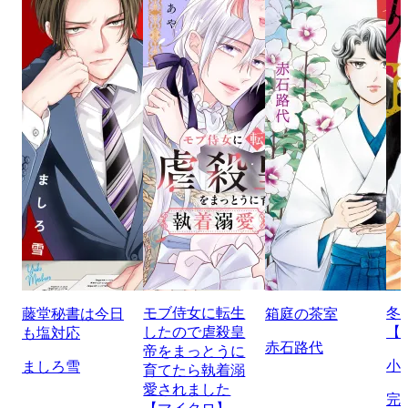
モブ侍女に転生
冬
藤堂秘書は今日
箱庭の茶室
したので虐殺皇
【
も塩対応
赤石路代
帝をまっとうに
小
ましろ雪
育てたら執着溺
愛されました
完