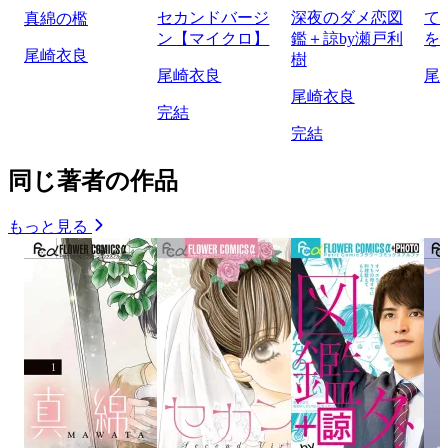
セカンドバージ
深夜のダメ恋図
て
真綿の檻
ン【マイクロ】
鑑＋諒by瀬戸利
を
尾崎衣良
樹
尾崎衣良
尾
尾崎衣良
完結
完結
同じ著者の作品
もっと見る