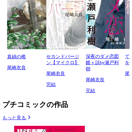
セカンドバージ
深夜のダメ恋図
て
真綿の檻
ン【マイクロ】
鑑＋諒by瀬戸利
を
尾崎衣良
樹
尾崎衣良
尾
尾崎衣良
完結
完結
プチコミックの作品
もっと見る