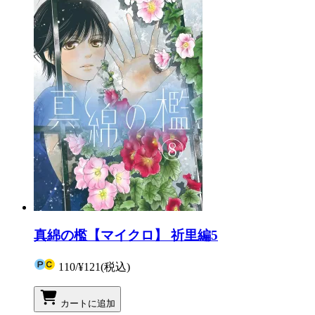
真綿の檻【マイクロ】 祈里編5
110
/
¥121
(税込)
カートに追加