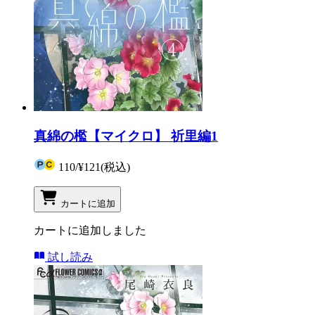
真綿の檻【マイクロ】 祈里編1
110
/
¥121
(税込)
カートに追加
カートに追加しました
試し読み