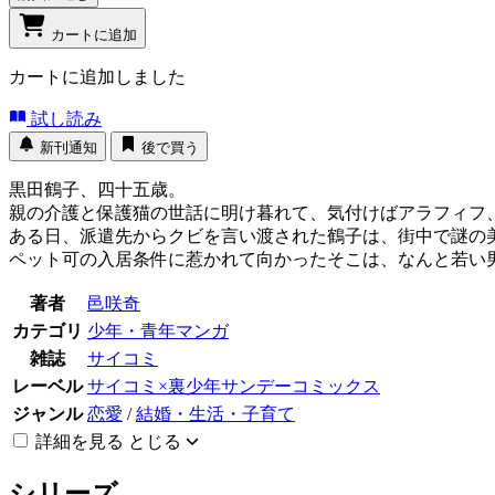
カートに追加
カートに追加しました
試し読み
新刊通知
後で買う
黒田鶴子、四十五歳。
親の介護と保護猫の世話に明け暮れて、気付けばアラフィフ
ある日、派遣先からクビを言い渡された鶴子は、街中で謎の
ペット可の入居条件に惹かれて向かったそこは、なんと若い
著者
邑咲奇
カテゴリ
少年・青年マンガ
雑誌
サイコミ
レーベル
サイコミ×裏少年サンデーコミックス
ジャンル
恋愛
/
結婚・生活・子育て
詳細を見る
とじる
シリーズ