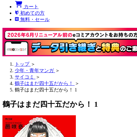
カート
初めての方
無料・セール
トップ
＞
少年・青年マンガ
＞
サイコミ
＞
鶴子はまだ四十五だから！
＞
鶴子はまだ四十五だから！ 1
鶴子はまだ四十五だから！ 1