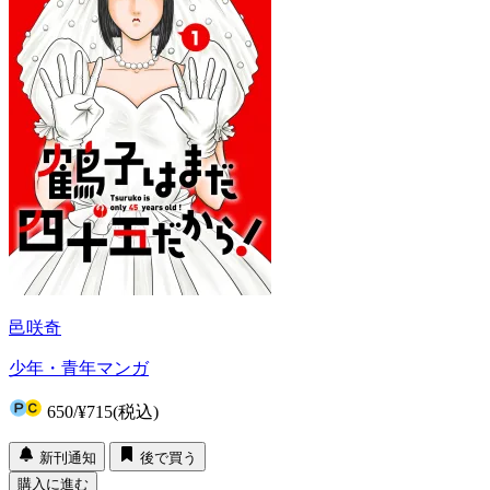
邑咲奇
少年・青年マンガ
650
/
¥715
(税込)
新刊通知
後で買う
購入に進む