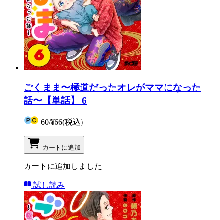
ごくまま〜極道だったオレがママになった
話〜【単話】 6
60
/
¥66
(税込)
カートに追加
カートに追加しました
試し読み