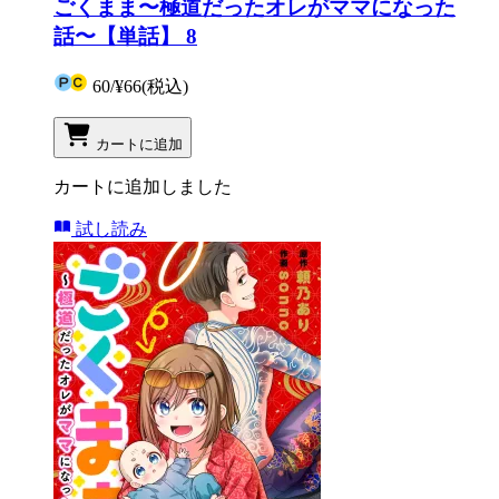
ごくまま〜極道だったオレがママになった
話〜【単話】 8
60
/
¥66
(税込)
カートに追加
カートに追加しました
試し読み