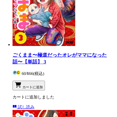
ごくまま〜極道だったオレがママになった
話〜【単話】 3
60
/
¥66
(税込)
カートに追加
カートに追加しました
試し読み