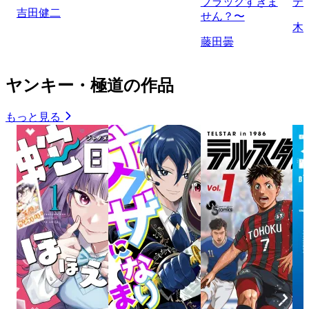
ブラックすぎま
テ
吉田健二
せん？〜
木
藤田曇
ヤンキー・極道の作品
もっと見る