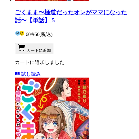
ごくまま〜極道だったオレがママになった
話〜【単話】 5
60
/
¥66
(税込)
カートに追加
カートに追加しました
試し読み