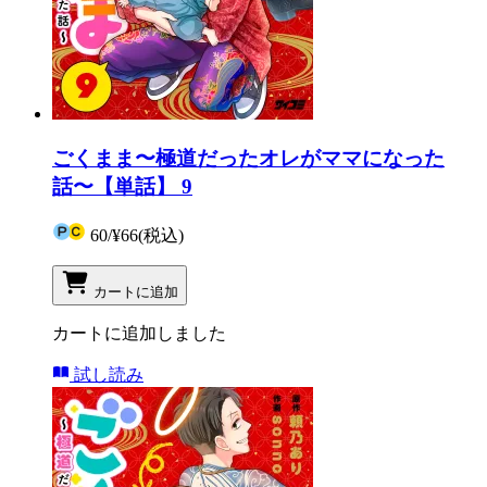
ごくまま〜極道だったオレがママになった
話〜【単話】 9
60
/
¥66
(税込)
カートに追加
カートに追加しました
試し読み