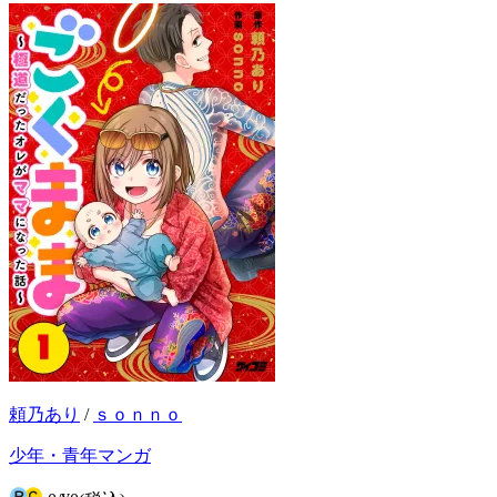
頼乃あり
/
ｓｏｎｎｏ
少年・青年マンガ