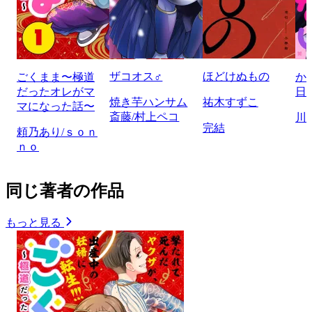
ザコオス♂
ほどけぬもの
ごくまま〜極道
か
だったオレがマ
日
焼き芋ハンサム
祐木すずこ
マになった話〜
斎藤/村上ペコ
川
完結
頼乃あり/ｓｏｎ
ｎｏ
同じ著者の作品
もっと見る