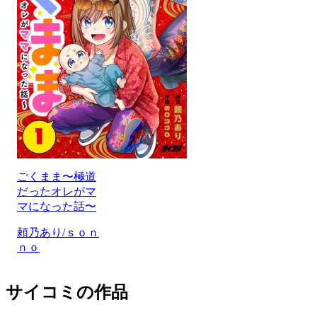
ごくまま〜極道
だったオレがマ
マになった話〜
頼乃あり/ｓｏｎ
ｎｏ
サイコミの作品