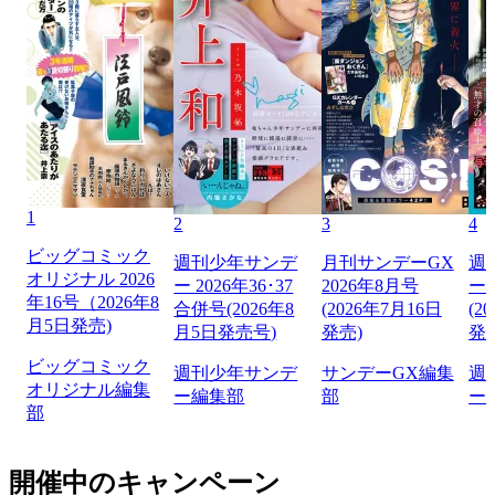
1
2
3
4
ビッグコミック
週刊少年サンデ
月刊サンデーGX
週
オリジナル 2026
ー 2026年36･37
2026年8月号
ー 
年16号（2026年8
合併号(2026年8
(2026年7月16日
(2
月5日発売)
月5日発売号)
発売)
発
ビッグコミック
週刊少年サンデ
サンデーGX編集
週
オリジナル編集
ー編集部
部
ー
部
開催中のキャンペーン