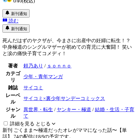
0
/
¥0
(税込)
新刊通知
読む
新刊通知
死んだはずのヤクザが、今まさに出産中の妊婦に転生！？
中身極道のシングルマザーが初めての育児に大奮闘！ 笑い
と涙の痛快子育てコメディ！
著者
頼乃あり
/
ｓｏｎｎｏ
カテゴ
少年・青年マンガ
リ
雑誌
サイコミ
レーベ
サイコミ×裏少年サンデーコミックス
ル
ジャン
異世界・転生
/
ヤンキー・極道
/
結婚・生活・子育
ル
て
詳細を見る
とじる
新刊
ごくまま〜極道だったオレがママになった話〜【単
話】 74の配信は8/9の予定です。