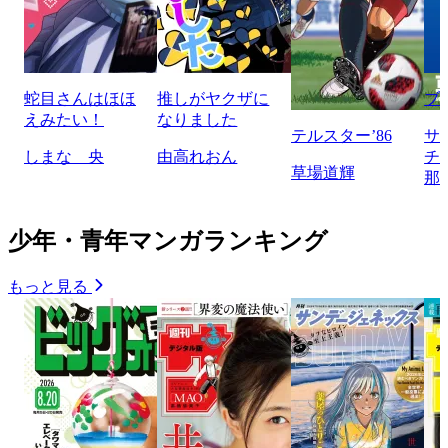
蛇目さんはほほ
推しがヤクザに
ブ
えみたい！
なりました
テルスター’86
サ
しまな 央
由高れおん
チ
草場道輝
那
少年・青年マンガランキング
もっと見る