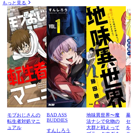
もっと見る
BAD ASS
モブおじさんの
地味異世界〜魔
暴
BUDDIES
転生者対処マニ
法ナシで化物の
セ
ュアル
大群と戦えって
を
すんしろう