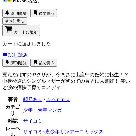
60
/
¥66
(税込)
新刊通知
後で買う
購入に進む
カートに追加
カートに追加しました
試し読み
新刊通知
後で買う
死んだはずのヤクザが、今まさに出産中の妊婦に転生！？
中身極道のシングルマザーが初めての育児に大奮闘！ 笑い
と涙の痛快子育てコメディ！
著者
頼乃あり
/
ｓｏｎｎｏ
カテゴ
少年・青年マンガ
リ
雑誌
サイコミ
レーベ
サイコミ×裏少年サンデーコミックス
ル