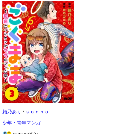
頼乃あり
/
ｓｏｎｎｏ
少年・青年マンガ