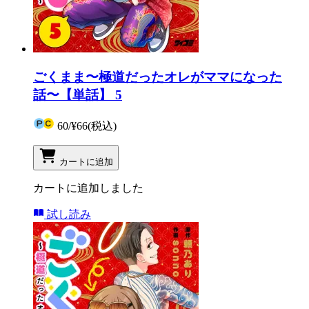
ごくまま〜極道だったオレがママになった
話〜【単話】 5
60
/
¥66
(税込)
カートに追加
カートに追加しました
試し読み