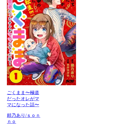
ごくまま〜極道
だったオレがマ
マになった話〜
頼乃あり/ｓｏｎ
ｎｏ