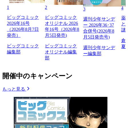
1
2
4
3
ビッグコミック
ビッグコミック
薬
週刊少年サンデ
2026年16号
オリジナル 2026
と
ー 2026年36･37
（2026年8月7日
年16号（2026年8
謎
合併号(2026年8
発売）
月5日発売)
月5日発売号)
倉
ビッグコミック
ビッグコミック
夏
週刊少年サンデ
編集部
オリジナル編集
ー編集部
部
開催中のキャンペーン
もっと見る