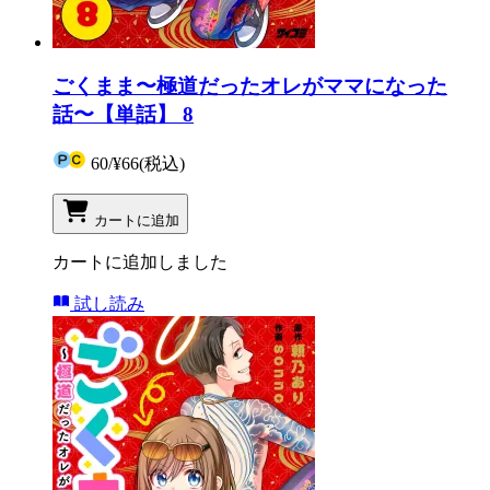
ごくまま〜極道だったオレがママになった
話〜【単話】 8
60
/
¥66
(税込)
カートに追加
カートに追加しました
試し読み