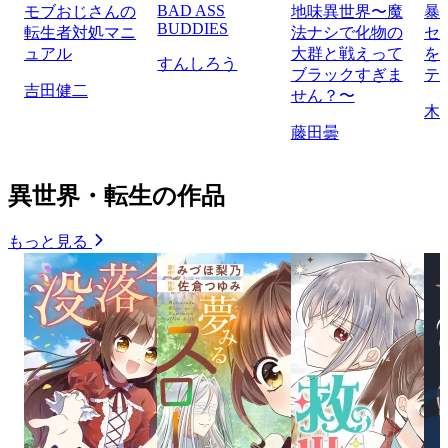
BAD ASS
モブおじさんの
地味異世界〜魔
暴
BUDDIES
転生者対処マニ
法ナシで化物の
セ
ュアル
大群と戦えって
を
すんしろう
ブラックすぎま
テ
吉田健二
せん？〜
木
藤田曇
異世界・転生の作品
もっと見る