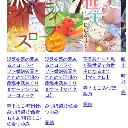
没落令嬢の夢み
没落令嬢の夢み
不登校だった私
呪
るスローライ
るスローライ
が異世界で救世
士
フ〜婚約破棄さ
フ〜婚約破棄さ
主になるまで
時
れたので理想の
れたので理想の
【マイクロ】
乃
農場生活おくり
農場生活おくり
寺下よこ/みづほ
ます〜アンソロ
ます〜【マイク
完
梨乃
ジーコミック
ロ】
完結
寺下よこ/時田鈴/
みづほ梨乃/佐倉
みづほ梨乃/西野
つゆみ
ももあ/梅花まこ/
完結
佐倉つゆみ