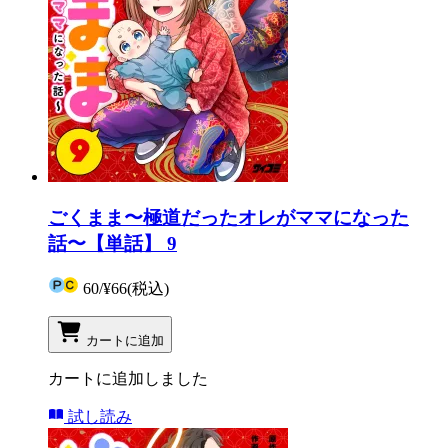
ごくまま〜極道だったオレがママになった
話〜【単話】 9
60
/
¥66
(税込)
カートに追加
カートに追加しました
試し読み