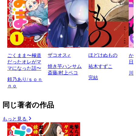
ザコオス♂
ほどけぬもの
ごくまま〜極道
か
だったオレがマ
日
焼き芋ハンサム
祐木すずこ
マになった話〜
斎藤/村上ペコ
川
完結
頼乃あり/ｓｏｎ
ｎｏ
同じ著者の作品
もっと見る