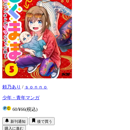
頼乃あり
/
ｓｏｎｎｏ
少年・青年マンガ
60
/
¥66
(税込)
新刊通知
後で買う
購入に進む