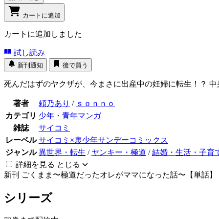
カートに追加
カートに追加しました
試し読み
新刊通知
後で買う
死んだはずのヤクザが、今まさに出産中の妊婦に転生！？ 中
著者
頼乃あり
/
ｓｏｎｎｏ
カテゴリ
少年・青年マンガ
雑誌
サイコミ
レーベル
サイコミ×裏少年サンデーコミックス
ジャンル
異世界・転生
/
ヤンキー・極道
/
結婚・生活・子育
詳細を見る
とじる
新刊
ごくまま〜極道だったオレがママになった話〜【単話】 7
シリーズ