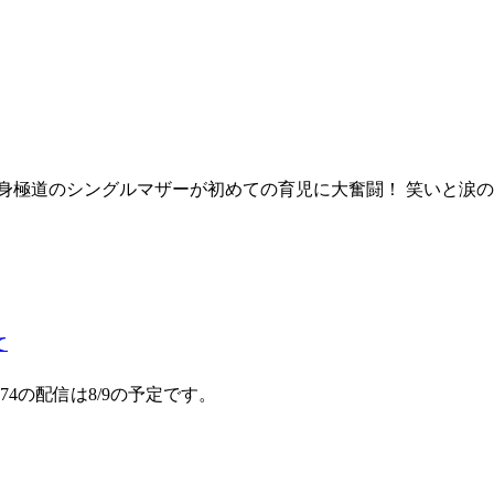
身極道のシングルマザーが初めての育児に大奮闘！ 笑いと涙
て
4の配信は8/9の予定です。