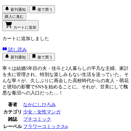
新刊通知
後で買う
購入に進む
カートに追加
カートに追加しました
試し読み
新刊通知
後で買う
寧々は結婚5年目の夫・佳斗と2人暮らしの平凡な主婦。家計
を夫に管理され、特別な楽しみもない生活を送っていた。そ
んな寧々が、久しぶりに再会した高校時代からの友人・萌花
と琥珀の影響でSNSを始めることに。それが、甘美にして醜
悪な毒沼への入口だった…！
著者
なかにしひろみ
カテゴリ
少女・女性マンガ
雑誌
プチコミック
レーベル
フラワーコミックスα