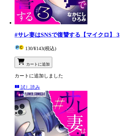
#サレ妻はSNSで復讐する【マイクロ】 3
130
/
¥143
(税込)
カートに追加
カートに追加しました
試し読み