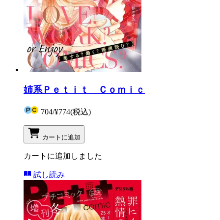
姉系Ｐｅｔｉｔ Ｃｏｍｉｃ
704
/
¥774
(税込)
カートに追加
カートに追加しました
試し読み