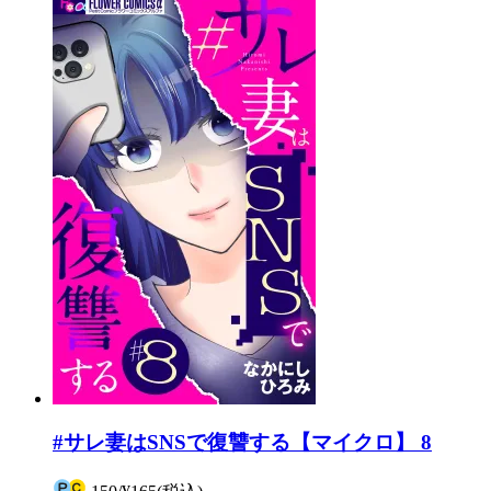
#サレ妻はSNSで復讐する【マイクロ】 8