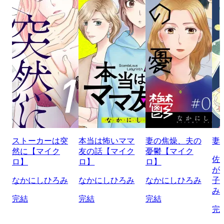
ストーカーは突
本当は怖いママ
妻の焦燥、夫の
妻
然に【マイク
友の話【マイク
憂鬱【マイク
佐
ロ】
ロ】
ロ】
が
なかにしひろみ
なかにしひろみ
なかにしひろみ
子
み
完結
完結
完結
完