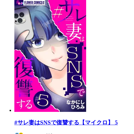
#サレ妻はSNSで復讐する【マイクロ】 5