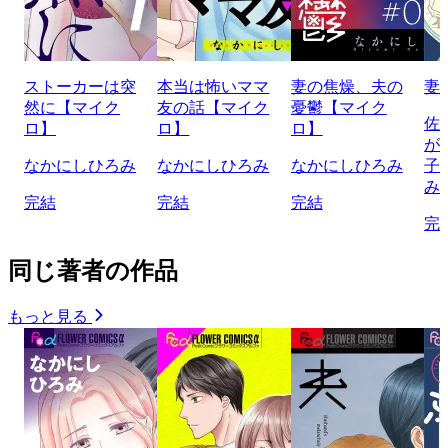
ストーカーは突
本当は怖いママ
妻の焦燥、夫の
妻
然に【マイク
友の話【マイク
憂鬱【マイク
佐
ロ】
ロ】
ロ】
が
なかにしひろみ
なかにしひろみ
なかにしひろみ
子
み
完結
完結
完結
完
同じ著者の作品
もっと見る