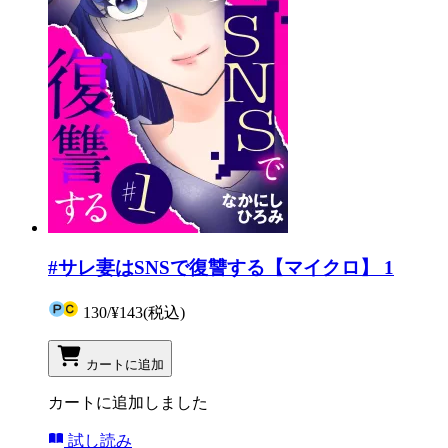
#サレ妻はSNSで復讐する【マイクロ】 1
130
/
¥143
(税込)
カートに追加
カートに追加しました
試し読み