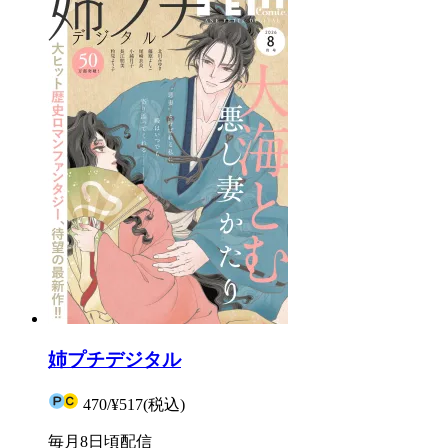
姉プチデジタル
470
/
¥517
(税込)
毎月8日頃配信