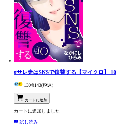
#サレ妻はSNSで復讐する【マイクロ】 10
130
/
¥143
(税込)
カートに追加
カートに追加しました
試し読み