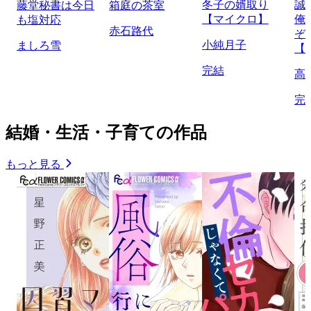
冬子の婿取り
誠
藤堂秘書は今日
箱庭の茶室
【マイクロ】
俺
も塩対応
赤石路代
ぞ
小純月子
ましろ雪
【
完結
高
完
結婚・生活・子育ての作品
もっと見る