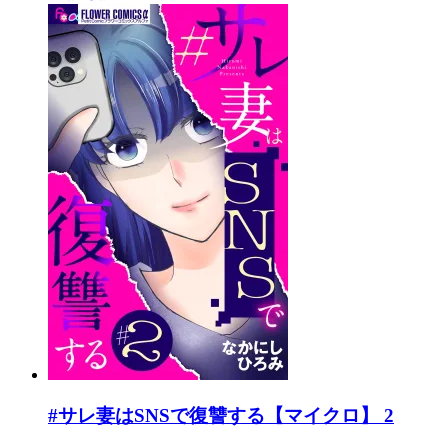
#サレ妻はSNSで復讐する【マイクロ】 2