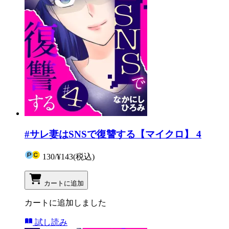
#サレ妻はSNSで復讐する【マイクロ】 4
130
/
¥143
(税込)
カートに追加
カートに追加しました
試し読み