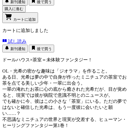
新刊通知
後で買う
購入に進む
カートに追加
カートに追加しました
試し読み
新刊通知
後で買う
ドールハウス×茶室＝未体験ファンタジー！
OL・光希の密かな趣味は「ジオラマ」を作ること。
ある日、光希は夢の中で自身が作ったミニチュアの茶室でお
茶を点てる美しい少年・一翠に出会う。
一翠の淹れたお茶に心の底から癒された光希だが、目が覚め
ると、現実では彼が病院で意識不明とのニュースが。
でも確かに今、彼はこの小さな「茶室」にいる。ただの夢で
はないと確信した光希は、もう一度彼に会いたいと願
い……？
不思議なミニチュアの世界と現実が交差する、ヒューマン・
ヒーリングファンタジー第1巻！