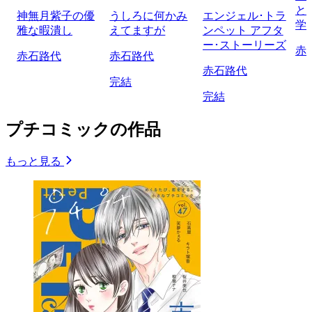
と
神無月紫子の優
うしろに何かみ
エンジェル･トラ
学
雅な暇潰し
えてますが
ンペット アフタ
ー･ストーリーズ
赤
赤石路代
赤石路代
赤石路代
完結
完結
プチコミックの作品
もっと見る