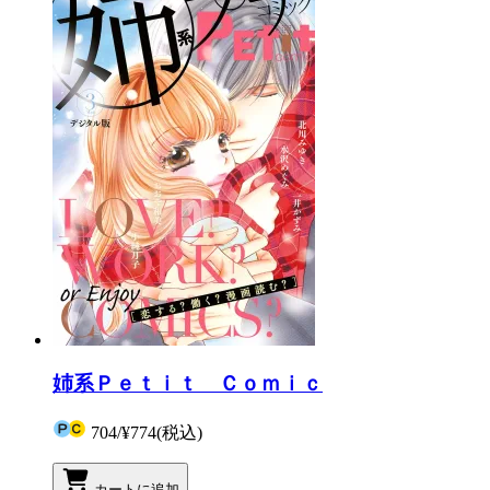
姉系Ｐｅｔｉｔ Ｃｏｍｉｃ
704
/
¥774
(税込)
カートに追加