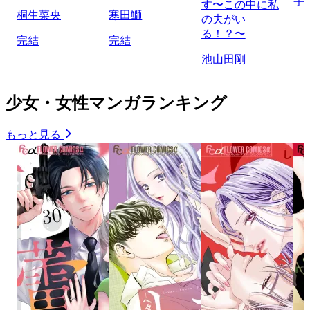
宇
す〜この中に私
桐生菜央
寒田鰤
の夫がい
る！？〜
完結
完結
池山田剛
少女・女性マンガランキング
もっと見る