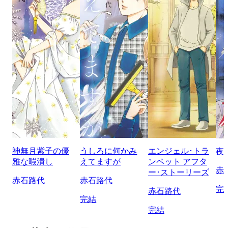
神無月紫子の優
うしろに何かみ
エンジェル･トラ
夜
雅な暇潰し
えてますが
ンペット アフタ
赤
ー･ストーリーズ
赤石路代
赤石路代
完
赤石路代
完結
完結