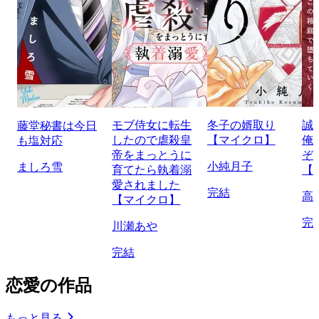
モブ侍女に転生
冬子の婿取り
誠
藤堂秘書は今日
したので虐殺皇
【マイクロ】
俺
も塩対応
帝をまっとうに
ぞ
小純月子
ましろ雪
育てたら執着溺
【
愛されました
完結
高
【マイクロ】
完
川瀬あや
完結
恋愛の作品
もっと見る