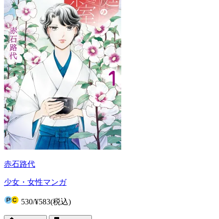
赤石路代
少女・女性マンガ
530
/
¥583
(税込)