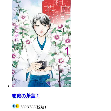
箱庭の茶室 1
530
/
¥583
(税込)