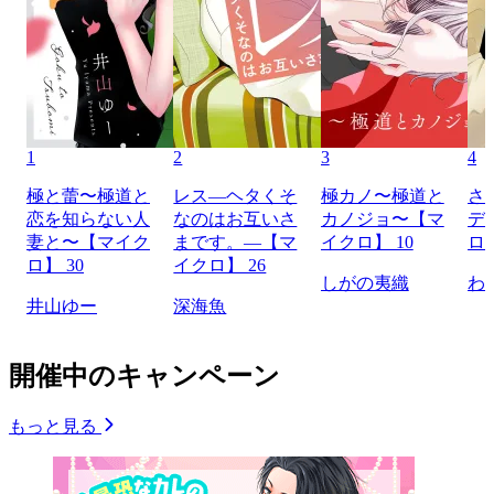
1
2
3
4
極と蕾〜極道と
レス―ヘタくそ
極カノ〜極道と
さ
恋を知らない人
なのはお互いさ
カノジョ〜【マ
デ
妻と〜【マイク
まです。―【マ
イクロ】 10
ロ】
ロ】 30
イクロ】 26
しがの夷織
わ
井山ゆー
深海魚
開催中のキャンペーン
もっと見る