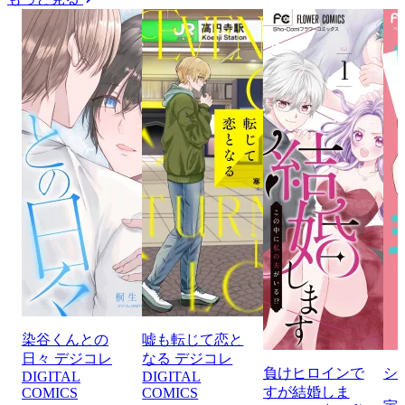
染谷くんとの
嘘も転じて恋と
日々 デジコレ
なる デジコレ
負けヒロインで
シ
DIGITAL
DIGITAL
すが結婚しま
COMICS
COMICS