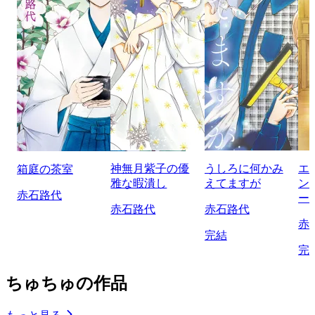
神無月紫子の優
うしろに何かみ
エ
箱庭の茶室
雅な暇潰し
えてますが
ン
赤石路代
ー
赤石路代
赤石路代
赤
完結
完
ちゅちゅの作品