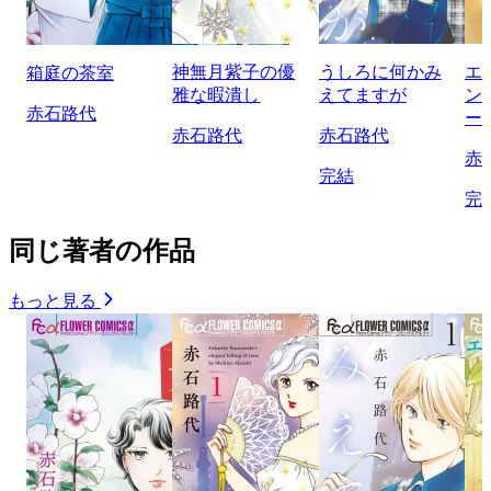
神無月紫子の優
うしろに何かみ
エ
箱庭の茶室
雅な暇潰し
えてますが
ン
赤石路代
ー
赤石路代
赤石路代
赤
完結
完
同じ著者の作品
もっと見る