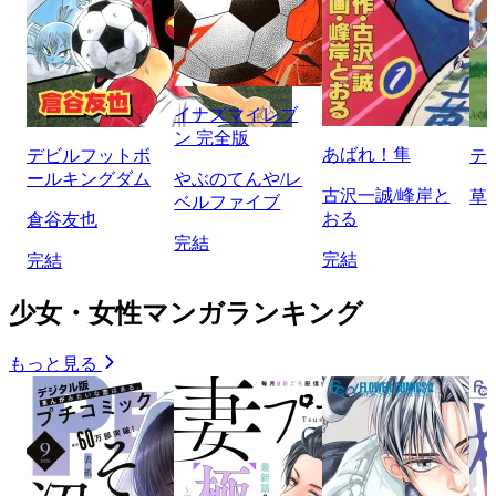
イナズマイレブ
ン 完全版
あばれ！隼
デビルフットボ
テ
ールキングダム
やぶのてんや/レ
古沢一誠/峰岸と
草
ベルファイブ
おる
倉谷友也
完結
完結
完結
少女・女性マンガランキング
もっと見る