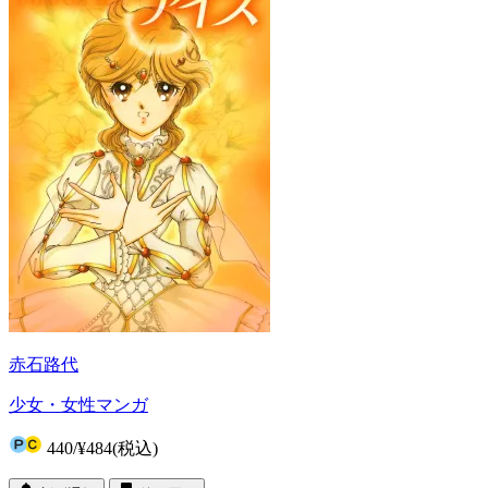
赤石路代
少女・女性マンガ
440
/
¥484
(税込)