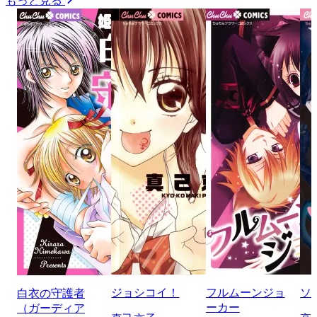
もっと見る
ジョシコイ！
フルムーンジョ
ソ
白衣の守護者
ーカー
（ガーディア