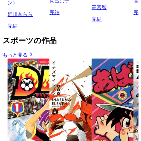
真己京子
高
ン）
高宮智
完結
完
姫川きらら
完結
完結
スポーツの作品
もっと見る