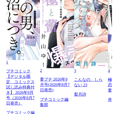
1
2
3
4
プチコミック
【デジタル限
妻プチ 2026年9
こんなの、しら
極
定 コミックス
月号(2026年8月7
ない 23
恋
試し読み特典付
日発売)
妻
き】 2026年9月
梨月詩
号（2026年8月7
プチコミック編
井
日発売）
集部
プチコミック編