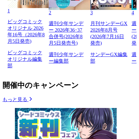
1
2
3
4
ビッグコミック
週刊少年サンデ
月刊サンデーGX
週
オリジナル 2026
ー 2026年36･37
2026年8月号
ー 
年16号（2026年8
合併号(2026年8
(2026年7月16日
(2
月5日発売)
月5日発売号)
発売)
発
ビッグコミック
週刊少年サンデ
サンデーGX編集
週
オリジナル編集
ー編集部
部
ー
部
開催中のキャンペーン
もっと見る