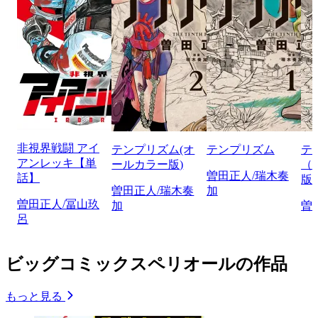
非視界戦闘 アイ
テンプリズム(オ
テンプリズム
テ
アンレッキ【単
ールカラー版)
（
曽田正人/瑞木奏
話】
版
曽田正人/瑞木奏
加
曽田正人/冨山玖
加
曽
呂
ビッグコミックスペリオールの作品
もっと見る