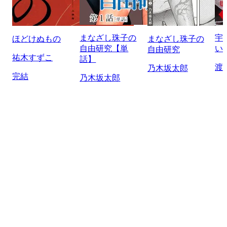
まなざし珠子の
宇
ほどけぬもの
まなざし珠子の
自由研究【単
い
自由研究
祐木すずこ
話】
渡
乃木坂太郎
完結
乃木坂太郎