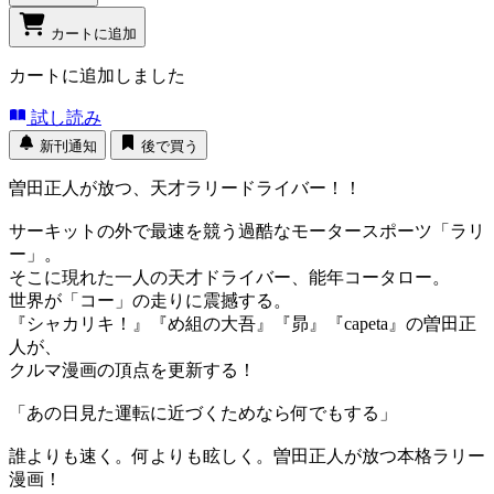
カートに追加
カートに追加しました
試し読み
新刊通知
後で買う
曽田正人が放つ、天才ラリードライバー！！
サーキットの外で最速を競う過酷なモータースポーツ「ラリ
ー」。
そこに現れた一人の天才ドライバー、能年コータロー。
世界が「コー」の走りに震撼する。
『シャカリキ！』『め組の大吾』『昴』『capeta』の曽田正
人が、
クルマ漫画の頂点を更新する！
「あの日見た運転に近づくためなら何でもする」
誰よりも速く。何よりも眩しく。曽田正人が放つ本格ラリー
漫画！