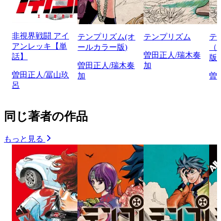
非視界戦闘 アイ
テンプリズム(オ
テンプリズム
テ
アンレッキ【単
ールカラー版)
（
曽田正人/瑞木奏
話】
版
曽田正人/瑞木奏
加
曽田正人/冨山玖
加
曽
呂
同じ著者の作品
もっと見る