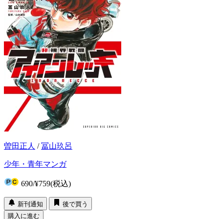
曽田正人
/
冨山玖呂
少年・青年マンガ
690
/
¥759
(税込)
新刊通知
後で買う
購入に進む