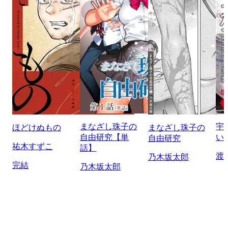
まなざし珠子の
宇
ほどけぬもの
まなざし珠子の
自由研究【単
い
自由研究
祐木すずこ
話】
渡
乃木坂太郎
完結
乃木坂太郎