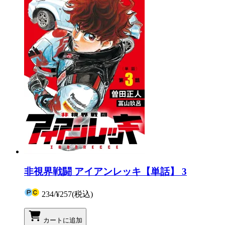
非視界戦闘 アイアンレッキ【単話】 3
234
/
¥257
(税込)
カートに追加