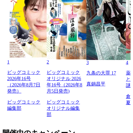
1
2
3
4
ビッグコミック
ビッグコミック
九条の大罪 17
薬
2026年16号
オリジナル 2026
と
真鍋昌平
（2026年8月7日
年16号（2026年8
謎
発売）
月5日発売)
倉
ビッグコミック
ビッグコミック
夏
編集部
オリジナル編集
部