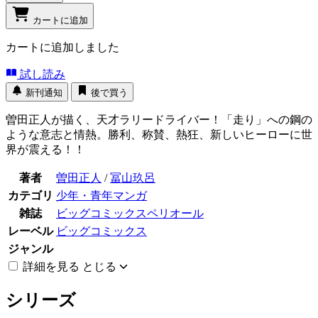
カートに追加
カートに追加しました
試し読み
新刊通知
後で買う
曽田正人が描く、天才ラリードライバー！「走り」への鋼の
ような意志と情熱。勝利、称賛、熱狂、新しいヒーローに世
界が震える！！
著者
曽田正人
/
冨山玖呂
カテゴリ
少年・青年マンガ
雑誌
ビッグコミックスペリオール
レーベル
ビッグコミックス
ジャンル
詳細を見る
とじる
シリーズ