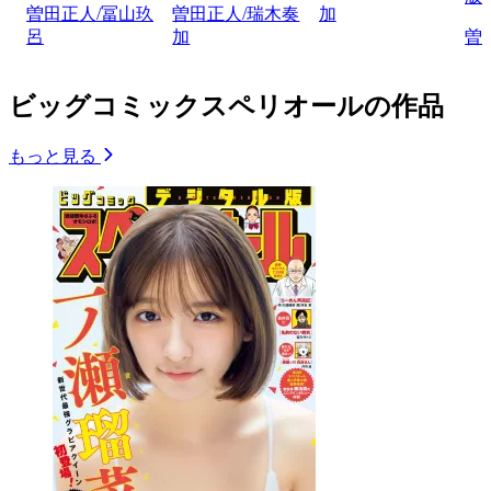
曽田正人/冨山玖
曽田正人/瑞木奏
加
呂
加
曽
ビッグコミックスペリオールの作品
もっと見る