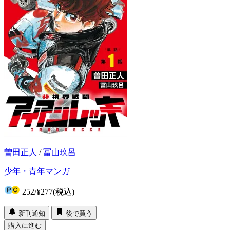
曽田正人
/
冨山玖呂
少年・青年マンガ
252
/
¥277
(税込)
新刊通知
後で買う
購入に進む