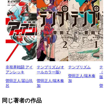
非視界戦闘 アイ
テンプリズム(オ
テンプリズム
テ
アンレッキ
ールカラー版)
（
曽田正人/瑞木奏
版
曽田正人/冨山玖
曽田正人/瑞木奏
加
呂
加
曽
同じ著者の作品