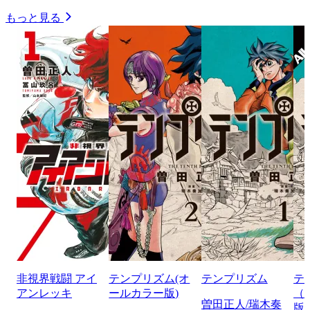
もっと見る
非視界戦闘 アイ
テンプリズム(オ
テンプリズム
テ
アンレッキ
ールカラー版)
（
曽田正人/瑞木奏
版