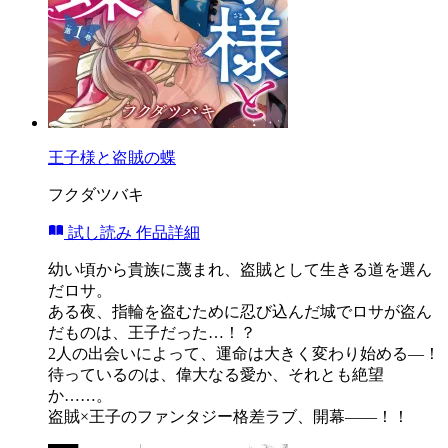
王子様と盗賊の蝶
フクダツバキ
試し読み
作品詳細
幼い頃から貴族に蔑まれ、盗賊として生きる道を選ん
だロサ。
ある夜、指輪を盗むために忍び込んだ城でロサが盗ん
だものは、王子だった…！？
2人の出会いによって、運命は大きく変わり始める―！
待っているのは、偉大なる愛か、それとも絶望
か……。
盗賊×王子のファンタジー格差ラブ、開幕――！！