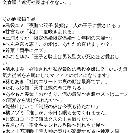
文倉咲「遼河社長はイケない。」
その他収録作品
●島袋ユミ「夜伽の双子-贄姫は二人の王子に愛される-」
●甘宮ちか「花は二度咲き乱れる」
●三浦えりか「限定偽婚限定偽婚〜１年間の夫婦〜」
●へんみ奈々恵「この愛は、あたため直せますか？」
●鈴菜「両手にクズ」
●みなとゆみ「王子と騎士は男装聖女が死ぬほど愛おし
い」
●清水まみ「召喚された私が最凶の悪役令嬢に!? いいえ無
気力従者を右腕にしてマフィアのボスになります」
●葵ちあき「社内エリートの裏の顔は最高です。」
●たむら紗知「天才は蝶の恋に堕ちる」
●あやもと美葉「おかえり、俺の最愛〜男装ホストはエース
の寵愛から逃げられない〜」
●能登山けいこ「制服の彼は今夜も待たない」
●橘ノゾミ「推しが、今日も眠らせてくれません」
●月森ココ「捨て猫はクズの手も借りたい」
●春名ひろ「不倫キャンセル界隈〜別れさせ屋〜」
●木ノ上万理咲「荒人神の契りが溺愛すぎる〜神巫ノ異