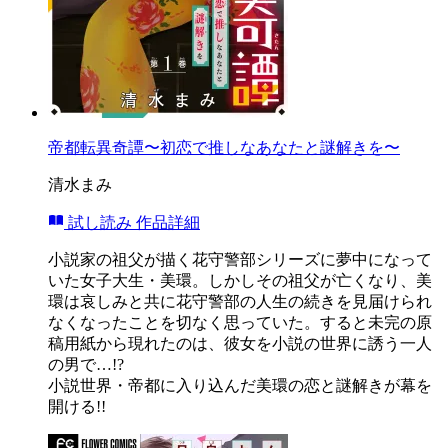
帝都転異奇譚〜初恋で推しなあなたと謎解きを〜
清水まみ
試し読み
作品詳細
小説家の祖父が描く花守警部シリーズに夢中になって
いた女子大生・美環。しかしその祖父が亡くなり、美
環は哀しみと共に花守警部の人生の続きを見届けられ
なくなったことを切なく思っていた。すると未完の原
稿用紙から現れたのは、彼女を小説の世界に誘う一人
の男で…!?
小説世界・帝都に入り込んだ美環の恋と謎解きが幕を
開ける!!