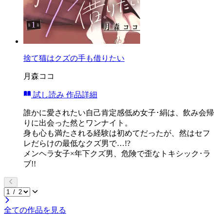
捨て猫はクズの手も借りたい
月森ココ
試し読み
作品詳細
誰かに愛されたい自己肯定感低め女子･絹は、飲み会帰
りに出会った然とワンナイト。
身も心も満たされる経験は初めてだったが、然はセフ
レだらけの最低なクズ男で…!?
メンヘラ女子×年下クズ男、危険で歪なトキシック･ラ
ブ!!
全ての作品を見る