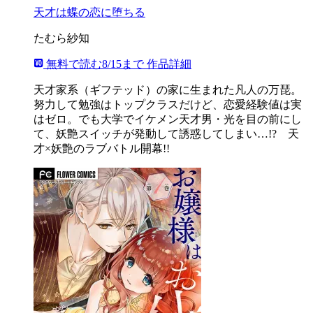
天才は蝶の恋に堕ちる
たむら紗知
無料で読む
8/15まで
作品詳細
天才家系（ギフテッド）の家に生まれた凡人の万琵。
努力して勉強はトップクラスだけど、恋愛経験値は実
はゼロ。でも大学でイケメン天才男・光を目の前にし
て、妖艶スイッチが発動して誘惑してしまい…!? 天
才×妖艶のラブバトル開幕!!