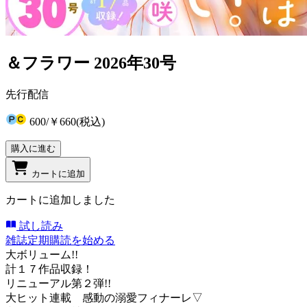
＆フラワー 2026年30号
先行配信
600
/
￥660
(税込)
購入に進む
カートに追加
カートに追加しました
試し読み
雑誌定期購読を始める
大ボリューム!!
計１７作品収録！
リニューアル第２弾!!
大ヒット連載 感動の溺愛フィナーレ▽