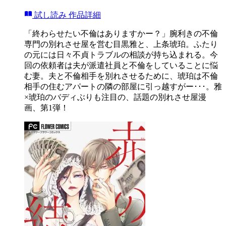
試し読み
作品詳細
「終わらせたい不倫はありますかー？」腕利きの不倫
専門の別れさせ屋を営む目黒雅と、上条琥珀。ふたり
の元には日々不貞トラブルの相談が持ち込まれる。今
回の依頼者は夫が派遣社員と不倫をしていることに悩
む妻。夫と不倫相手を別れさせるために、琥珀は不倫
相手の住むアパートの隣の部屋に引っ越すがー･･･。雅
×琥珀のバディぶりも注目の、話題の別れさせ屋漫
画、第1弾！