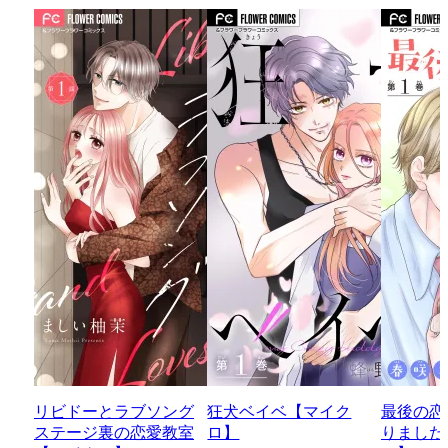
リビドーとラブソング
狂犬ベイベ【マイク
最後の恋
ステージ裏の恋愛教室
ロ】
りました