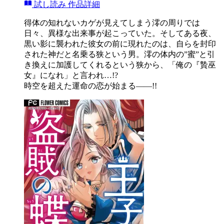
試し読み
作品詳細
得体の知れないカゲが見えてしまう澪の周りでは
日々、異様な出来事が起こっていた。そしてある夜、
黒い影に襲われた彼女の前に現れたのは、自らを封印
された神だと名乗る狭という男。澪の体内の”蜜”と引
き換えに加護してくれるという狭から、「俺の『贄巫
女』になれ」と言われ…!?
時空を超えた運命の恋が始まる――!!