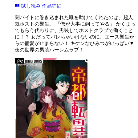
試し読み
作品詳細
闇バイトに巻き込まれた唯を助けてくれたのは、超人
気ホストの響生。 「俺が大事に飼ってやる」 かくまっ
てもらう代わりに、男装してホストクラブで働くこと
に！？ 女だってバレちゃいけないのに、エース響生か
らの寵愛が止まらない！ キケンなひみつがいっぱい▼
夜の世界の男装ハーレムラブ！