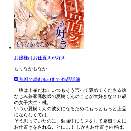
お嬢様はお仕置きが好き
もりなかもなか
無料で読む
8/20まで
作品詳細
「桃は上品だね」いつもそう言って褒めてくださる幼
なじみ兼家庭教師の夏樹くんのことが大好きな２０歳
の女子大生・桃。
いつか夏樹くんの彼女になるためにもっともっと上品
にならなくては…
そう思っていたのに、勉強中にミスをして夏樹くんに
お仕置きをされることに…！ しかもお仕置き内容は、