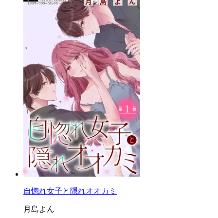
自惚れ女子と隠れオオカミ
月島よん