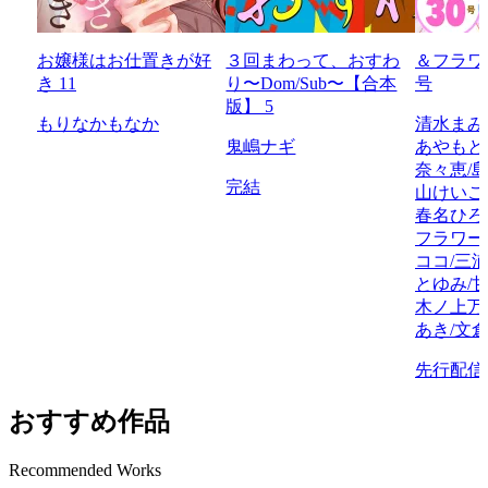
お嬢様はお仕置きが好
３回まわって、おすわ
＆フラワー
き 11
り〜Dom/Sub〜【合本
号
版】 5
もりなかもなか
清水まみ
鬼嶋ナギ
あやもと
奈々恵/
完結
山けいこ
春名ひろ
フラワー
ココ/三
とゆみ/甘
木ノ上万
あき/文
先行配信
おすすめ作品
Recommended Works