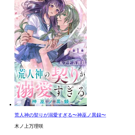
荒人神の契りが溺愛すぎる〜神巫ノ異録〜
木ノ上万理咲