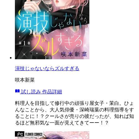
演技じゃないならズルすぎる
咲本新菜
試し読み
作品詳細
料理人を目指して修行中の頑張り屋女子・茉白。ひょ
んなことから、大人気俳優・深崎瑞葉の料理指導をす
ることに！？クールさが売りの彼だったが、知れば知
るほど無邪気な一面が見えてきてーー！？