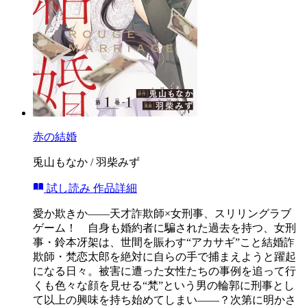
赤の結婚
兎山もなか / 羽柴みず
試し読み
作品詳細
愛か欺きか――天才詐欺師×女刑事、スリリングラブ
ゲーム！ 自身も婚約者に騙された過去を持つ、女刑
事・鈴本冴架は、世間を賑わす“アカサギ”こと結婚詐
欺師・梵恋太郎を絶対に自らの手で捕まえようと躍起
になる日々。被害に遭った女性たちの事例を追って行
くも色々な顔を見せる“梵”という男の輪郭に刑事とし
て以上の興味を持ち始めてしまい――？次第に明かさ