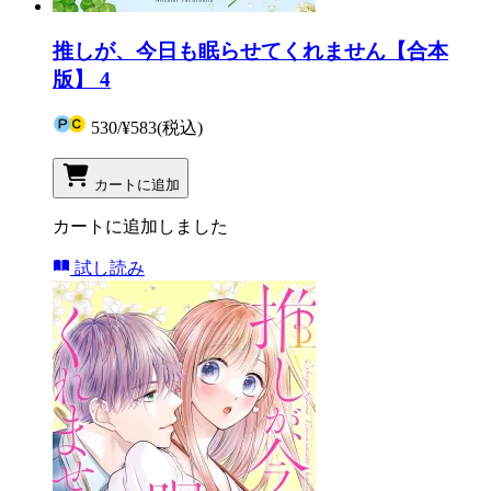
推しが、今日も眠らせてくれません【合本
版】 4
530
/
¥583
(税込)
カートに追加
カートに追加しました
試し読み