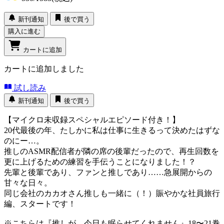
新刊通知
後で買う
購入に進む
カートに追加
カートに追加しました
試し読み
新刊通知
後で買う
【マイクロ未収録スペシャルエピソード付き！】
20代最後の年、たしかに私は仕事に生きるって決めたはずな
のにー…。
推しのASMR配信者が隣の席の後輩だったので、再生回数を
更に上げるための練習を手伝うことになりました！？
先輩と後輩であり、ファンと推しであり……急展開からの
甘々な日々。
同じ会社のカカオさん推しも一緒に（！）賑やかな社員旅行
編、スタートです！
※こちらは『推しが、今日も眠らせてくれません』18〜21巻