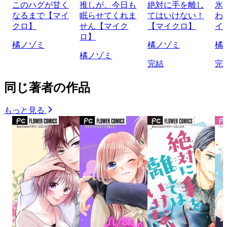
このハグが甘く
推しが、今日も
絶対に手を離し
氷
なるまで【マイ
眠らせてくれま
てはいけない！
わ
クロ】
せん【マイク
【マイクロ】
イ
ロ】
橘ノゾミ
橘ノゾミ
橘
橘ノゾミ
完結
完
同じ著者の作品
もっと見る