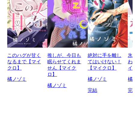
このハグが甘く
推しが、今日も
絶対に手を離し
氷
なるまで【マイ
眠らせてくれま
てはいけない！
わ
クロ】
せん【マイク
【マイクロ】
イ
ロ】
橘ノゾミ
橘ノゾミ
橘
橘ノゾミ
完結
完