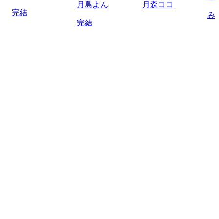
月島よん
月森ココ
完結
み
完結