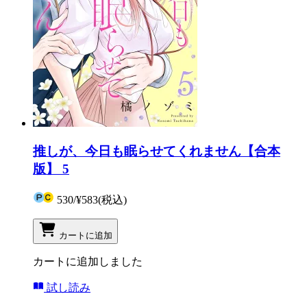
推しが、今日も眠らせてくれません【合本
版】 5
530
/
¥583
(税込)
カートに追加
カートに追加しました
試し読み