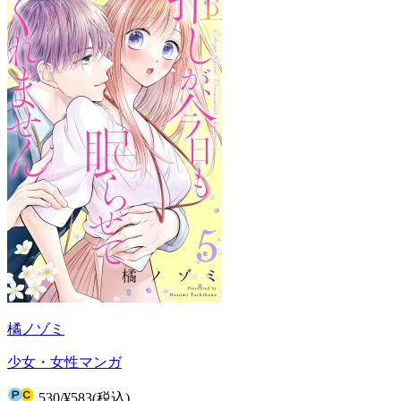
橘ノゾミ
少女・女性マンガ
530
/
¥583
(税込)