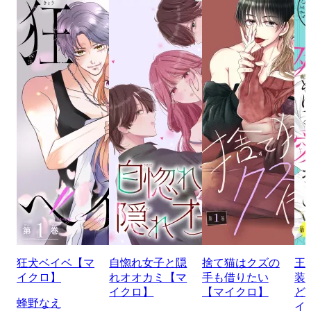
狂犬ベイベ【マ
自惚れ女子と隠
捨て猫はクズの
王
イクロ】
れオオカミ【マ
手も借りたい
装
イクロ】
【マイクロ】
ど
蜂野なえ
イ