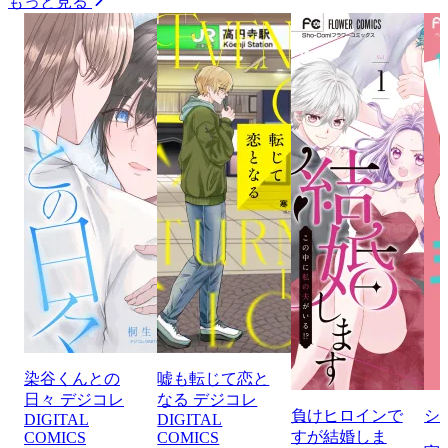
もっと見る
染谷くんとの
嘘も転じて恋と
日々 デジコレ
なる デジコレ
負けヒロインで
シ
DIGITAL
DIGITAL
すが結婚しま
COMICS
COMICS