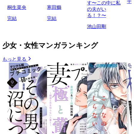
宇
す〜この中に私
桐生菜央
寒田鰤
の夫がい
る！？〜
完結
完結
池山田剛
少女・女性マンガランキング
もっと見る