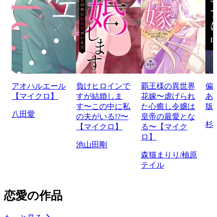
アオハルエール
負けヒロインで
覇王様の異世界
偏
【マイクロ】
すが結婚しま
花嫁〜虐げられ
あ
す〜この中に私
た心癒し令嬢は
版
八田愛
の夫がいる!?〜
皇帝の最愛とな
杉
【マイクロ】
る〜【マイク
ロ】
池山田剛
森猫まりり/柚原
テイル
恋愛の作品