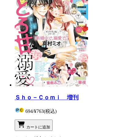
Ｓｈｏ－Ｃｏｍｉ 増刊
694
/
¥763
(税込)
カートに追加