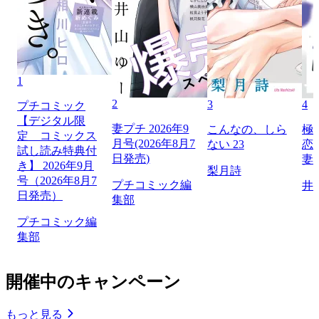
1
2
3
4
プチコミック
【デジタル限
妻プチ 2026年9
こんなの、しら
極
定 コミックス
月号(2026年8月7
ない 23
恋
試し読み特典付
日発売)
妻
き】 2026年9月
梨月詩
号（2026年8月7
プチコミック編
井
日発売）
集部
プチコミック編
集部
開催中のキャンペーン
もっと見る