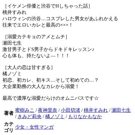
［イケメン俳優と渋谷でHしちゃった話］
桃井すみれ
ハロウィンの渋谷…コスプレした男女があふれかえる
往来でエロいカレと最高の×××！
［溺愛カテキョのアメとムチ］
瀬田七生
激甘男子とドS男子からドキドキレッスン♪
心も体も、持たないよ―！！！
［大人の恋は甘すぎる］
橘ノゾミ
初恋、初カレ、初キス…そして初めての…？
大企業勤務の大人なカレから溺愛！
最高で濃厚な溺愛だらけのオムニバスです☆
蜜樹みこ
/
夜神里奈
/
小田切渚
/
桃井すみれ
/
瀬田七生
著者
/
きみど莉央
/
橘ノゾミ
/
もりなかもなか
カテ
少女・女性マンガ
ゴリ