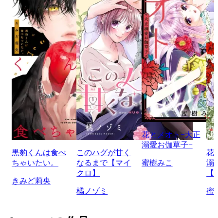
花とメオト−大正
溺愛お伽草子−
黒豹くんは食べ
このハグが甘く
花
ちゃいたい。
なるまで【マイ
蜜樹みこ
溺
クロ】
【
きみど莉央
橘ノゾミ
蜜