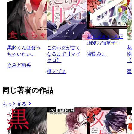
花とメオト−大正
溺愛お伽草子−
黒豹くんは食べ
このハグが甘く
花
ちゃいたい。
なるまで【マイ
蜜樹みこ
溺
クロ】
【
きみど莉央
橘ノゾミ
蜜
同じ著者の作品
もっと見る