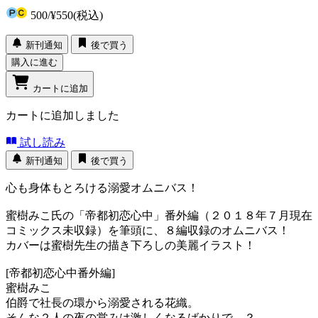
500
/
¥550
(税込)
新刊通知
後で買う
購入に進む
カートに追加
カートに追加しました
試し読み
新刊通知
後で買う
心も身体もとろける溺愛オムニバス！
蜜樹みこ氏の「帝都初恋心中」番外編（２０１８年７月現在
コミックス未収録）を筆頭に、８編収録のオムニバス！
カバーは蜜樹先生の描き下ろしの美麗イラスト！
[帝都初恋心中番外編]
蜜樹みこ
伯爵で社長の環から溺愛される花織。
そんな２人の夜の営みは激しくなるばかりで…？