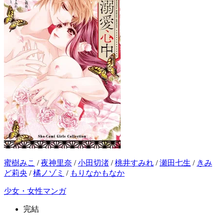
蜜樹みこ
/
夜神里奈
/
小田切渚
/
桃井すみれ
/
瀬田七生
/
きみ
ど莉央
/
橘ノゾミ
/
もりなかもなか
少女・女性マンガ
完結