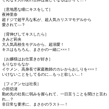
［意地悪な瞳にキスをして］
夜神里奈
超ドジで超平凡な私が、超人気カリスマモデルから
愛されて―？
［背伸びしてキスしたら］
きみど莉央
大人気高校生モデルから、超溺愛！
キスはもちろん、まさかの一緒に×××！
［お嬢様はお仕置きが好き］
もりなかもなか
イケメン、高身長で家庭教師のカレからおしりを×××！
いけないことをしてるのに…もっと欲しい…！
［フィアンセは社長］
小田切渚
勤め先の社長に弱みを握られて、一日言うことを聞けと言わ
れ…？
非日常な要求に、まさかのラスト―！