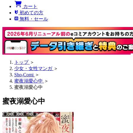
カート
初めての方
無料・セール
トップ
＞
少女・女性マンガ
＞
Sho-Comi
＞
蜜夜溺愛心中
＞
蜜夜溺愛心中
蜜夜溺愛心中