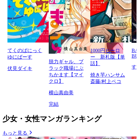
てくのぱにっく
1000円ヒーロ
BA
BU
ゆにばーす
ー 新札版【単
脱力ギャル、ブ
話】
す
ラック職場にぶ
伏見ダイキ
ちかます【マイ
焼き芋ハンサム
クロ】
斎藤/村上ペコ
横山真由美
完結
少女・女性マンガランキング
もっと見る