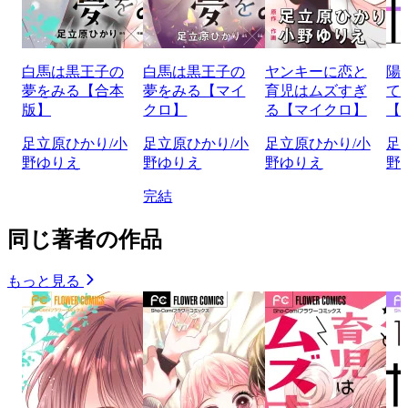
白馬は黒王子の
白馬は黒王子の
ヤンキーに恋と
陽
夢をみる【合本
夢をみる【マイ
育児はムズすぎ
て
版】
クロ】
る【マイクロ】
【
足立原ひかり/小
足立原ひかり/小
足立原ひかり/小
足
野ゆりえ
野ゆりえ
野ゆりえ
野
完結
同じ著者の作品
もっと見る