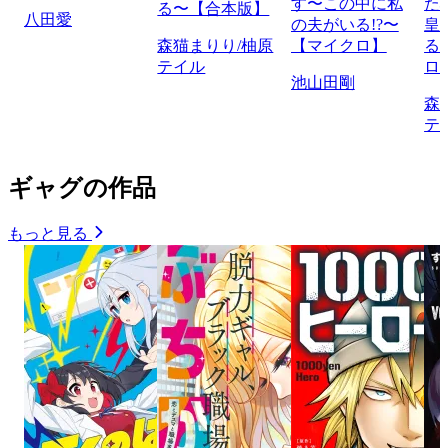
す〜この中に私
た
る〜【合本版】
八田愛
の夫がいる!?〜
皇
森猫まりり/柚原
【マイクロ】
る
テイル
ロ
池山田剛
森
テ
ギャグの作品
もっと見る