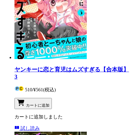
ヤンキーに恋と育児はムズすぎる【合本版】
3
510
/
¥561
(税込)
カートに追加
カートに追加しました
試し読み