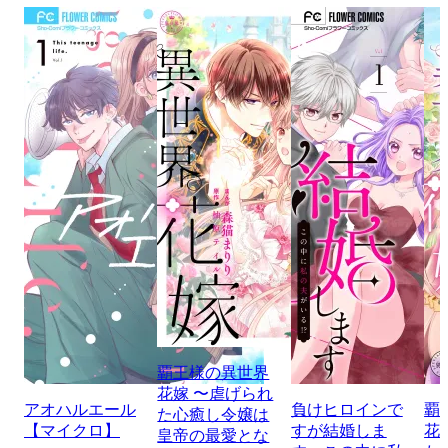
覇王様の異世界
花嫁 〜虐げられ
アオハルエール
負けヒロインで
覇
た心癒し令嬢は
【マイクロ】
すが結婚しま
花
皇帝の最愛とな