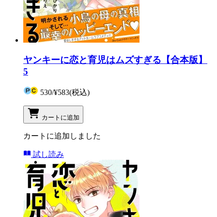
ヤンキーに恋と育児はムズすぎる【合本版】
5
530
/
¥583
(税込)
カートに追加
カートに追加しました
試し読み