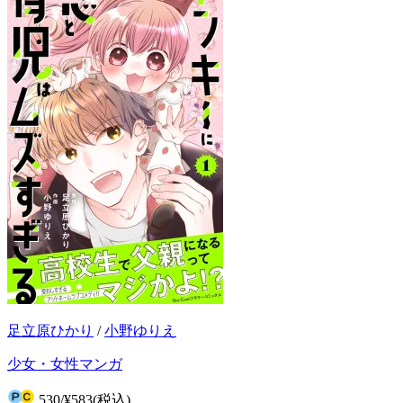
足立原ひかり
/
小野ゆりえ
少女・女性マンガ
530
/
¥583
(税込)