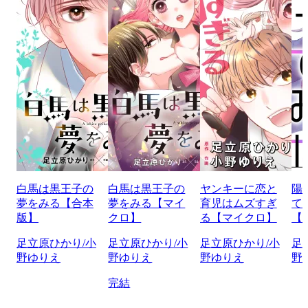
白馬は黒王子の
白馬は黒王子の
ヤンキーに恋と
陽
夢をみる【合本
夢をみる【マイ
育児はムズすぎ
て
版】
クロ】
る【マイクロ】
【
足立原ひかり/小
足立原ひかり/小
足立原ひかり/小
足
野ゆりえ
野ゆりえ
野ゆりえ
野
完結