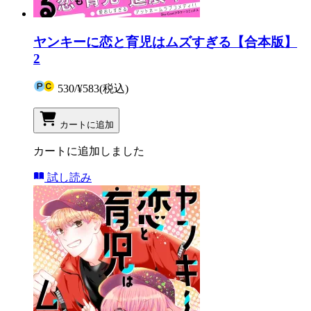
ヤンキーに恋と育児はムズすぎる【合本版】
2
530
/
¥583
(税込)
カートに追加
カートに追加しました
試し読み