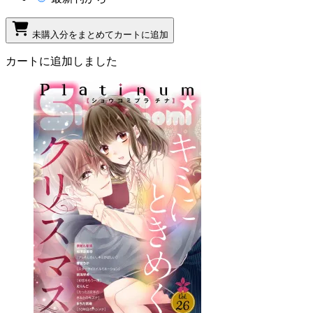
未購入分をまとめてカートに追加
カートに追加しました