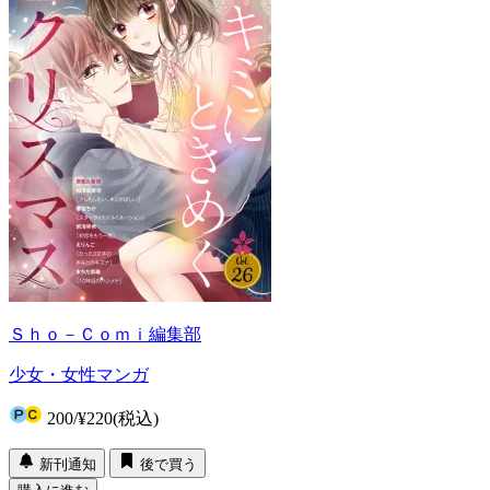
Ｓｈｏ－Ｃｏｍｉ編集部
少女・女性マンガ
200
/
¥220
(税込)
新刊通知
後で買う