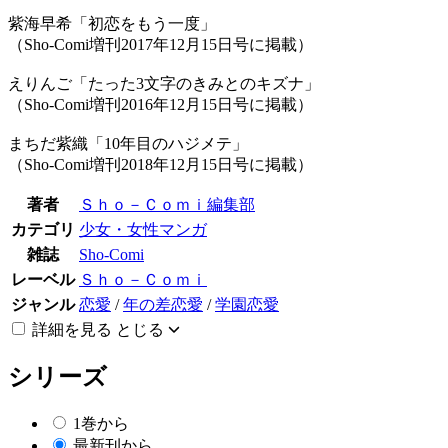
紫海早希「初恋をもう一度」
（Sho-Comi増刊2017年12月15日号に掲載）
えりんご「たった3文字のきみとのキズナ」
（Sho-Comi増刊2016年12月15日号に掲載）
まちだ紫織「10年目のハジメテ」
（Sho-Comi増刊2018年12月15日号に掲載）
著者
Ｓｈｏ－Ｃｏｍｉ編集部
カテゴリ
少女・女性マンガ
雑誌
Sho-Comi
レーベル
Ｓｈｏ－Ｃｏｍｉ
ジャンル
恋愛
/
年の差恋愛
/
学園恋愛
詳細を見る
とじる
シリーズ
1巻から
最新刊から