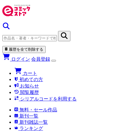
履歴を全て削除する
ログイン
会員登録
カート
初めての方
お知らせ
閲覧履歴
シリアルコードを利用する
無料・セール作品
新刊一覧
新刊雑誌一覧
ランキング