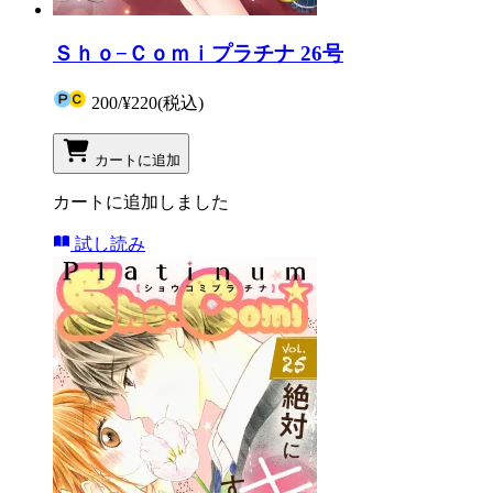
Ｓｈｏ−Ｃｏｍｉプラチナ 26号
200
/
¥220
(税込)
カートに追加
カートに追加しました
試し読み