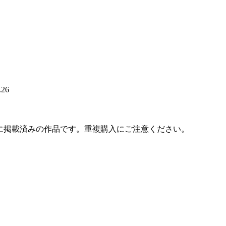
.26
-ComiXに掲載済みの作品です。重複購入にご注意ください。