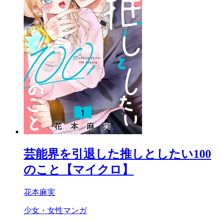
芸能界を引退した推しとしたい100
のこと【マイクロ】
花本麻実
少女・女性マンガ