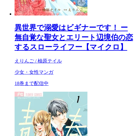
異世界で溺愛はビギナーです！ ー
無自覚な聖女とエリート辺境伯の恋
するスローライフー【マイクロ】
えりんご / 柚原テイル
少女・女性マンガ
18巻まで配信中