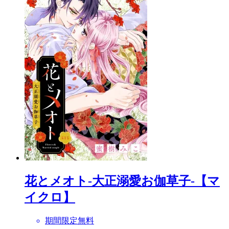
花とメオト-大正溺愛お伽草子-【マ
イクロ】
期間限定無料