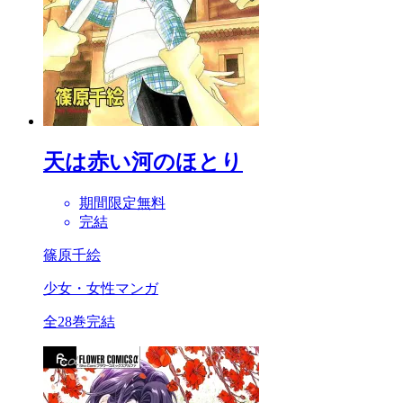
天は赤い河のほとり
期間限定無料
完結
篠原千絵
少女・女性マンガ
全28巻完結