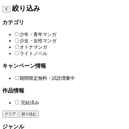
絞り込み
カテゴリ
少年・青年マンガ
少女・女性マンガ
オトナマンガ
ライトノベル
キャンペーン情報
期間限定無料・試読増量中
作品情報
完結済み
クリア
絞り込む
ジャンル