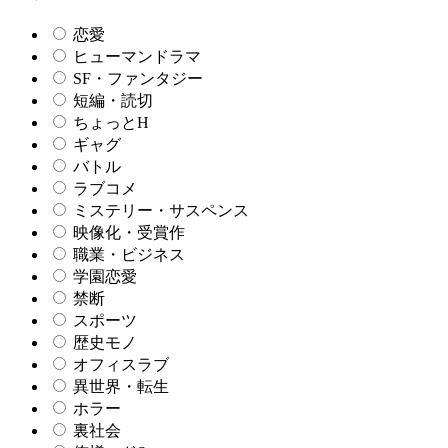
恋愛
ヒューマンドラマ
SF・ファンタジー
短編・読切
ちょっとH
ギャグ
バトル
ラブコメ
ミステリー・サスペンス
映像化・受賞作
職業・ビジネス
学園恋愛
禁断
スポーツ
歴史モノ
オフィスラブ
異世界・転生
ホラー
裏社会