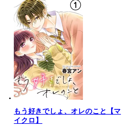
もう好きでしょ、オレのこと【マ
イクロ】