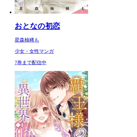
おとなの初恋
星森柚稀も
少女・女性マンガ
7巻まで配信中