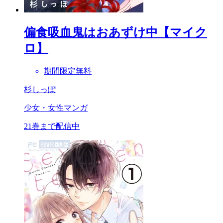
偏食吸血鬼はおあずけ中【マイク
ロ】
期間限定無料
杉しっぽ
少女・女性マンガ
21巻まで配信中