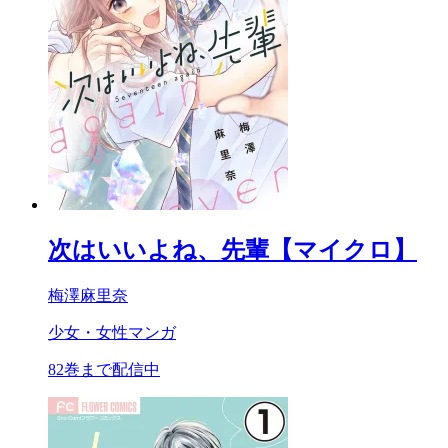
次はいいよね、先輩【マイクロ】
梅澤麻里奈
少女・女性マンガ
82巻まで配信中