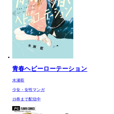
青春ヘビーローテーション
水瀬藍
少女・女性マンガ
19巻まで配信中