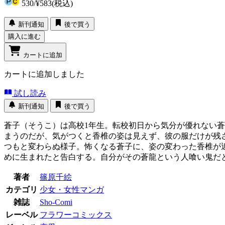
530
/
¥583
(税込)
新刊通知
後で買う
購入に進む
カートに追加
カートに追加しました
試し読み
新刊通知
後で買う
蒼子（そうこ）は高校1年生。転校初日から気分が優れない
まうのだが、気がつくと香椎の姿は見えず、彼の服だけが残
つもと変わらぬ様子。怖くなる蒼子に、姿の変わった香椎が近
めに生まれたと告白する。自分がその蒼龍という人喰い鬼だ
著者
篠原千絵
カテゴリ
少女・女性マンガ
雑誌
Sho-Comi
レーベル
フラワーコミックス