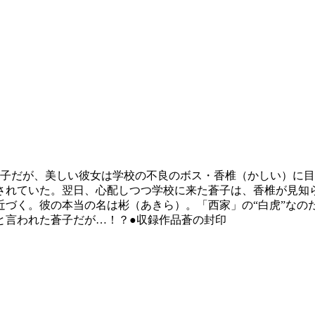
蒼子だが、美しい彼女は学校の不良のボス・香椎（かしい）に
されていた。翌日、心配しつつ学校に来た蒼子は、香椎が見知
づく。彼の本当の名は彬（あきら）。「西家」の“白虎”なのだ
と言われた蒼子だが…！？●収録作品蒼の封印