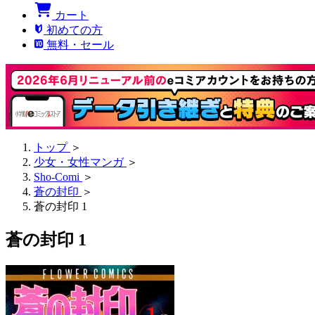
カート
初めての方
無料・セール
トップ
＞
少女・女性マンガ
＞
Sho-Comi
＞
蒼の封印
＞
蒼の封印 1
蒼の封印 1