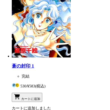
蒼の封印 1
完結
530
/
¥583
(税込)
カートに追加
カートに追加しました