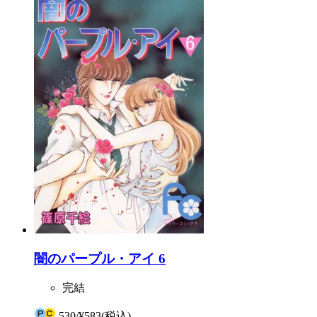
闇のパープル・アイ 6
完結
530
/
¥583
(税込)