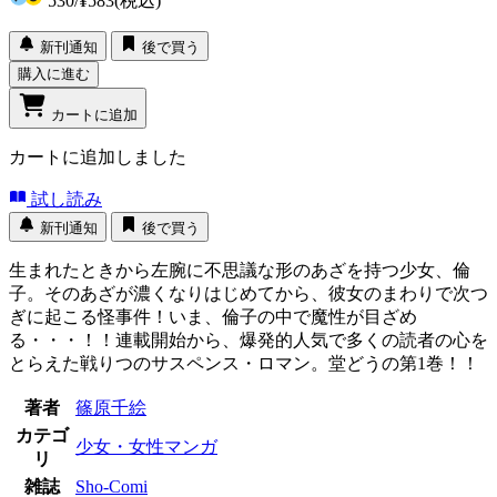
530
/
¥583
(税込)
新刊通知
後で買う
購入に進む
カートに追加
カートに追加しました
試し読み
新刊通知
後で買う
生まれたときから左腕に不思議な形のあざを持つ少女、倫
子。そのあざが濃くなりはじめてから、彼女のまわりで次つ
ぎに起こる怪事件！いま、倫子の中で魔性が目ざめ
る・・・！！連載開始から、爆発的人気で多くの読者の心を
とらえた戦りつのサスペンス・ロマン。堂どうの第1巻！！
著者
篠原千絵
カテゴ
少女・女性マンガ
リ
雑誌
Sho-Comi