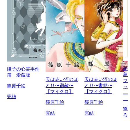
夢
陵子の心霊事件
鳥
簿 愛蔵版
天は赤い河のほ
天は赤い河のほ
フ
とり〜宿敵〜
とり〜書簡〜
篠原千絵
ッ
【マイクロ】
【マイクロ】
―
完結
―
篠原千絵
篠原千絵
篠
完結
完結
ろ