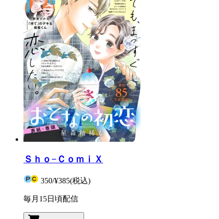
Ｓｈｏ−ＣｏｍｉＸ
350
/
¥385
(税込)
毎月15日頃配信