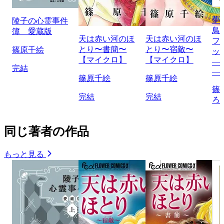
夢
陵子の心霊事件
鳥
簿 愛蔵版
天は赤い河のほ
天は赤い河のほ
フ
とり〜書簡〜
とり〜宿敵〜
篠原千絵
ッ
【マイクロ】
【マイクロ】
―
完結
―
篠原千絵
篠原千絵
篠
完結
完結
ろ
同じ著者の作品
もっと見る