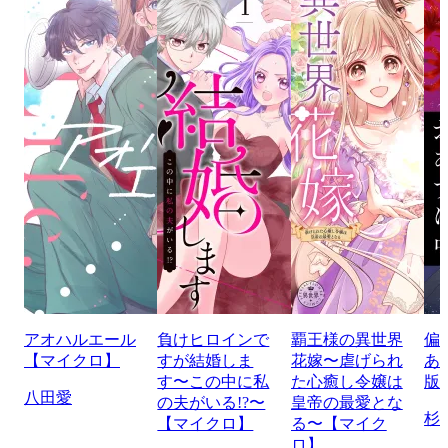
アオハルエール
負けヒロインで
覇王様の異世界
偏
【マイクロ】
すが結婚しま
花嫁〜虐げられ
あ
す〜この中に私
た心癒し令嬢は
版
八田愛
の夫がいる!?〜
皇帝の最愛とな
杉
【マイクロ】
る〜【マイク
ロ】