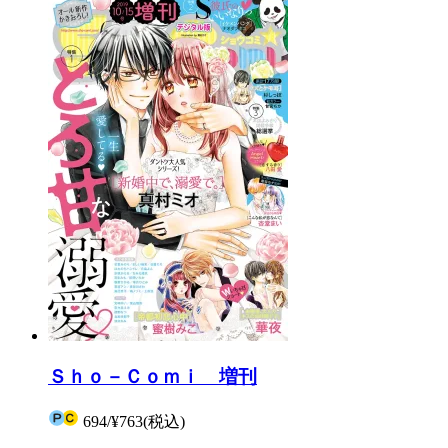
Ｓｈｏ－Ｃｏｍｉ 増刊
694
/
¥763
(税込)