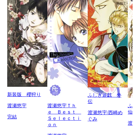
新装版 櫻狩り
ふしぎ遊戯 外
伝
渡瀬悠宇
渡瀬悠宇Ｔｈ
ふ
ｅ Ｂｅｓｔ
仙
渡瀬悠宇/西崎め
完結
Ｓｅｌｅｃｔｉ
ぐみ
渡
ｏｎ