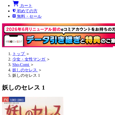
カート
初めての方
無料・セール
トップ
＞
少女・女性マンガ
＞
Sho-Comi
＞
妖しのセレス
＞
妖しのセレス 1
妖しのセレス 1