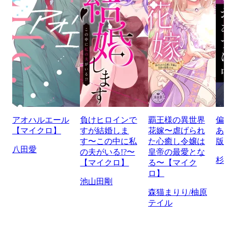
アオハルエール
負けヒロインで
覇王様の異世界
偏
【マイクロ】
すが結婚しま
花嫁〜虐げられ
あ
す〜この中に私
た心癒し令嬢は
版
八田愛
の夫がいる!?〜
皇帝の最愛とな
杉
【マイクロ】
る〜【マイク
ロ】
池山田剛
森猫まりり/柚原
テイル