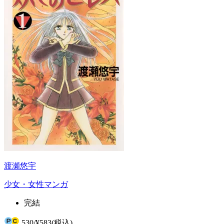
渡瀬悠宇
少女・女性マンガ
完結
530
/
¥583
(税込)