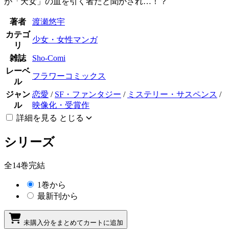
が「天女」の血を引く者だと聞かされ…！？
著者
渡瀬悠宇
カテゴ
少女・女性マンガ
リ
雑誌
Sho-Comi
レーベ
フラワーコミックス
ル
ジャン
恋愛
/
SF・ファンタジー
/
ミステリー・サスペンス
/
ル
映像化・受賞作
詳細を見る
とじる
シリーズ
全14巻完結
1巻から
最新刊から
未購入分をまとめてカートに追加