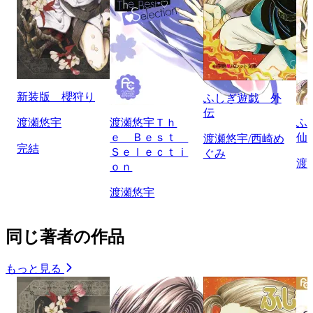
新装版 櫻狩り
ふしぎ遊戯 外
伝
渡瀬悠宇
渡瀬悠宇Ｔｈ
ふ
ｅ Ｂｅｓｔ
仙
渡瀬悠宇/西崎め
完結
Ｓｅｌｅｃｔｉ
ぐみ
渡
ｏｎ
渡瀬悠宇
同じ著者の作品
もっと見る