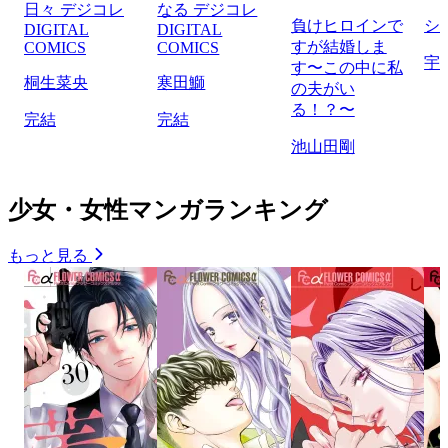
日々 デジコレ
なる デジコレ
負けヒロインで
シ
DIGITAL
DIGITAL
すが結婚しま
COMICS
COMICS
宇
す〜この中に私
桐生菜央
寒田鰤
の夫がい
る！？〜
完結
完結
池山田剛
少女・女性マンガランキング
もっと見る