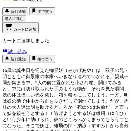
新刊通知
後で買う
購入に進む
カートに追加
カートに追加しました
試し読み
新刊通知
後で買う
16歳の誕生日を迎えた御景妖（みかげあや）は、双子の兄・
明とともに御景家の本家へいきなり連れていかれる。親戚一
同が集まる中、2人の前に置かれた小さな箱。開けてみる
と、中には切り取られた手のような物が。それを見た瞬間、
妖の体は怪しい光を発し、箱を粉々にしてしまう。一方、明
は妖の隣で体中から血をふきだして倒れてしまう。だが、周
りの大人達は明を助けるどころか「死ぬのはお前だ」と言っ
て妖を殺そうとする！！逃げようとする妖は雄飛（ゆうひ）
という少年に助けられ、彼のところへかくまってもらうこと
になった。そこで妖は、雄飛の姉・納涼（すずみ）から自分