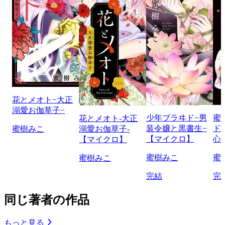
花とメオト−大正
溺愛お伽草子−
少年ブラヰド−男
蜜
花とメオト-大正
装令嬢と黒書生−
ド
蜜樹みこ
溺愛お伽草子-
【マイクロ】
心
【マイクロ】
蜜樹みこ
蜜
蜜樹みこ
完結
完
同じ著者の作品
もっと見る