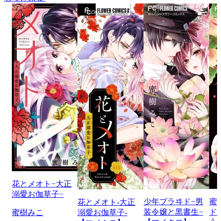
花とメオト−大正
溺愛お伽草子−
少年ブラヰド−男
蜜
花とメオト-大正
装令嬢と黒書生−
ド
蜜樹みこ
溺愛お伽草子-