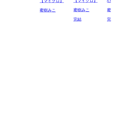
【マイクロ】
心
【マイクロ】
蜜樹みこ
蜜
蜜樹みこ
完結
完