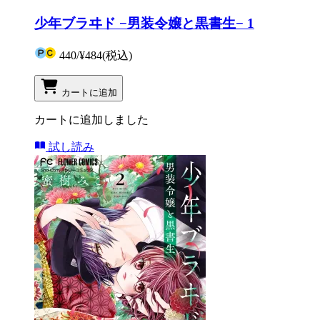
少年ブラヰド −男装令嬢と黒書生− 1
440
/
¥484
(税込)
カートに追加
カートに追加しました
試し読み