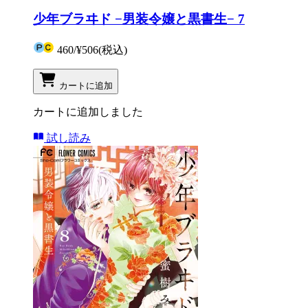
少年ブラヰド −男装令嬢と黒書生− 7
460
/
¥506
(税込)
カートに追加
カートに追加しました
試し読み