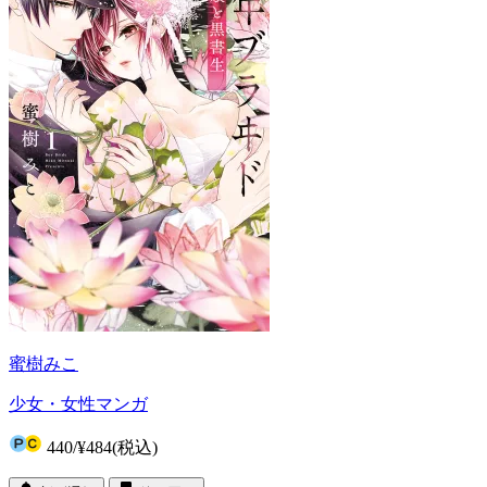
蜜樹みこ
少女・女性マンガ
440
/
¥484
(税込)