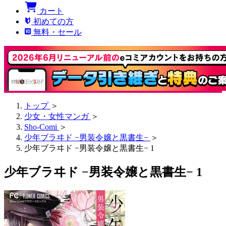
カート
初めての方
無料・セール
トップ
＞
少女・女性マンガ
＞
Sho-Comi
＞
少年ブラヰド −男装令嬢と黒書生−
＞
少年ブラヰド −男装令嬢と黒書生− 1
少年ブラヰド −男装令嬢と黒書生− 1