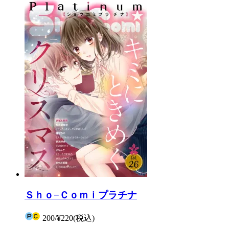
Ｓｈｏ−Ｃｏｍｉプラチナ
200
/
¥220
(税込)