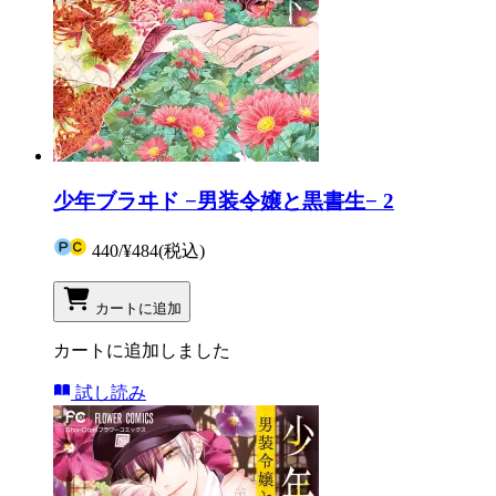
少年ブラヰド −男装令嬢と黒書生− 2
440
/
¥484
(税込)
カートに追加
カートに追加しました
試し読み