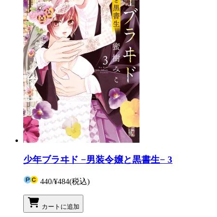
少年ブラヰド −男装令嬢と黒書生− 3
440
/
¥484
(税込)
カートに追加