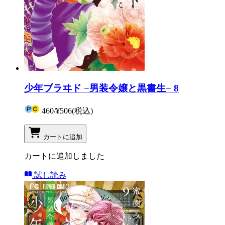
少年ブラヰド −男装令嬢と黒書生− 8
460
/
¥506
(税込)
カートに追加
カートに追加しました
試し読み