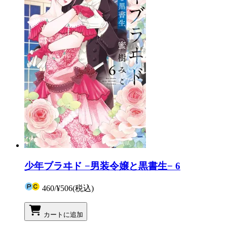
少年ブラヰド −男装令嬢と黒書生− 6
460
/
¥506
(税込)
カートに追加