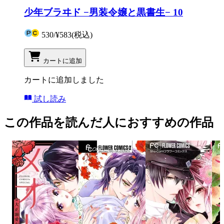
少年ブラヰド −男装令嬢と黒書生− 10
530
/
¥583
(税込)
カートに追加
カートに追加しました
試し読み
この作品を読んだ人におすすめの作品