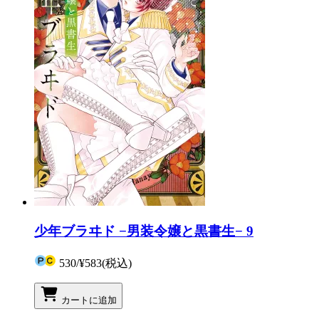
少年ブラヰド −男装令嬢と黒書生− 9
530
/
¥583
(税込)
カートに追加