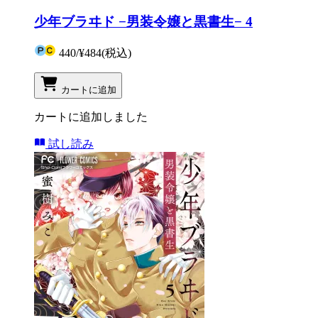
少年ブラヰド −男装令嬢と黒書生− 4
440
/
¥484
(税込)
カートに追加
カートに追加しました
試し読み