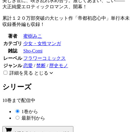
美しき世に、咲き乱れ求め合う。激しくあまい、こい――
大正純愛エロティックロマンス、開幕！
累計１２０万部突破の大ヒット作「帝都初恋心中」単行本未
収録番外編も収録！
著者
蜜樹みこ
カテゴリ
少女・女性マンガ
雑誌
Sho-Comi
レーベル
フラワーコミックス
ジャンル
恋愛
/
禁断
/
歴史モノ
詳細を見る
とじる
シリーズ
10巻まで配信中
1巻から
最新刊から