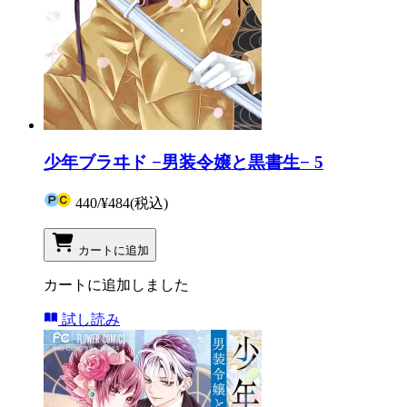
少年ブラヰド −男装令嬢と黒書生− 5
440
/
¥484
(税込)
カートに追加
カートに追加しました
試し読み