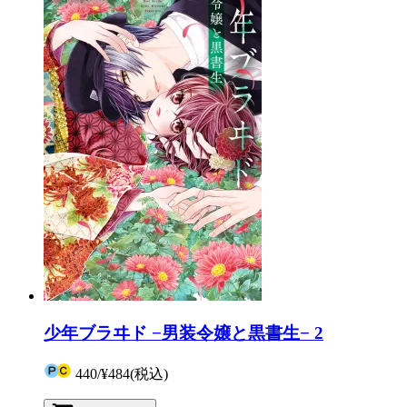
少年ブラヰド −男装令嬢と黒書生− 2
440
/
¥484
(税込)