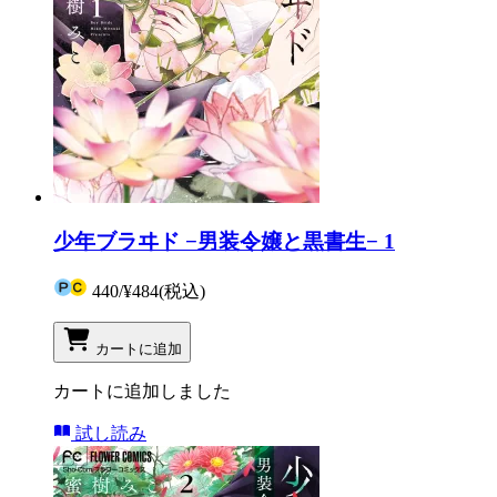
少年ブラヰド −男装令嬢と黒書生− 1
440
/
¥484
(税込)
カートに追加
カートに追加しました
試し読み