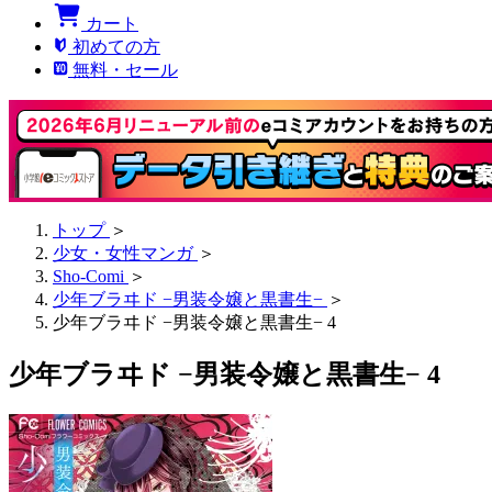
カート
初めての方
無料・セール
トップ
＞
少女・女性マンガ
＞
Sho-Comi
＞
少年ブラヰド −男装令嬢と黒書生−
＞
少年ブラヰド −男装令嬢と黒書生− 4
少年ブラヰド −男装令嬢と黒書生− 4