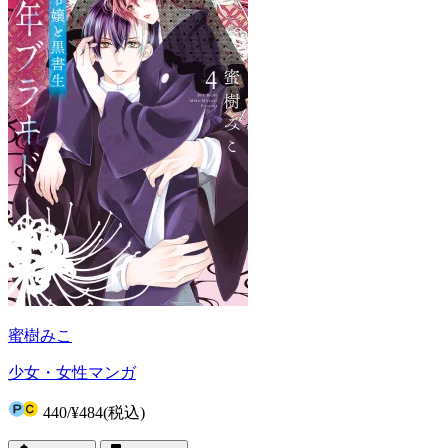
蜜樹みこ
少女・女性マンガ
440
/
¥484
(税込)