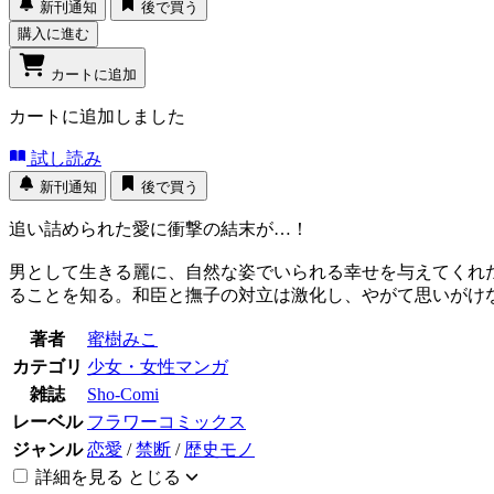
新刊通知
後で買う
購入に進む
カートに追加
カートに追加しました
試し読み
新刊通知
後で買う
追い詰められた愛に衝撃の結末が…！
男として生きる麗に、自然な姿でいられる幸せを与えてくれ
ることを知る。和臣と撫子の対立は激化し、やがて思いがけな
著者
蜜樹みこ
カテゴリ
少女・女性マンガ
雑誌
Sho-Comi
レーベル
フラワーコミックス
ジャンル
恋愛
/
禁断
/
歴史モノ
詳細を見る
とじる