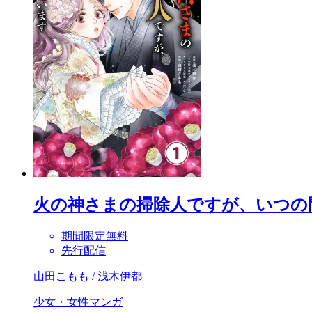
火の神さまの掃除人ですが、いつの
期間限定無料
先行配信
山田こもも / 浅木伊都
少女・女性マンガ