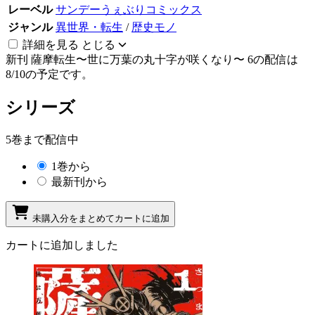
レーベル
サンデーうぇぶりコミックス
ジャンル
異世界・転生
/
歴史モノ
詳細を見る
とじる
新刊
薩摩転生〜世に万葉の丸十字が咲くなり〜 6の配信は
8/10の予定です。
シリーズ
5巻まで配信中
1巻から
最新刊から
未購入分をまとめてカートに追加
カートに追加しました