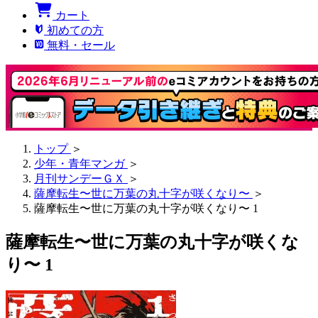
カート
初めての方
無料・セール
トップ
＞
少年・青年マンガ
＞
月刊サンデーＧＸ
＞
薩摩転生〜世に万葉の丸十字が咲くなり〜
＞
薩摩転生〜世に万葉の丸十字が咲くなり〜 1
薩摩転生〜世に万葉の丸十字が咲くな
り〜 1