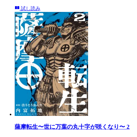
試し読み
薩摩転生〜世に万葉の丸十字が咲くなり〜 2