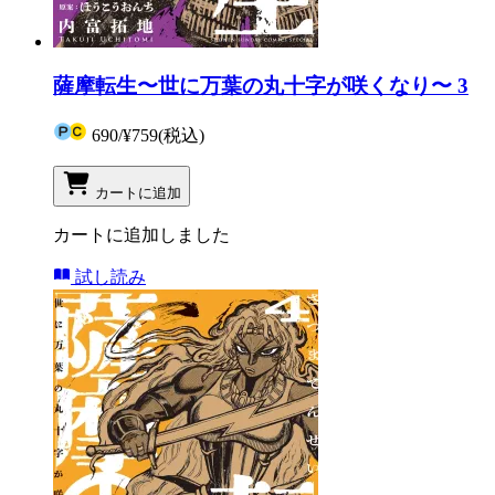
薩摩転生〜世に万葉の丸十字が咲くなり〜 3
690
/
¥759
(税込)
カートに追加
カートに追加しました
試し読み