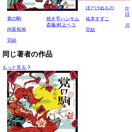
ザコオス♂
ほどけぬもの
か
日
覚の駒
焼き芋ハンサム
祐木すずこ
斎藤/村上ペコ
川
内富拓地
完結
完結
同じ著者の作品
もっと見る