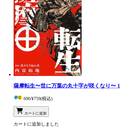
薩摩転生〜世に万葉の丸十字が咲くなり〜 1
690
/
¥759
(税込)
カートに追加
カートに追加しました