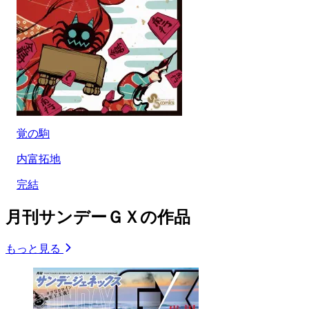
覚の駒
内富拓地
完結
月刊サンデーＧＸの作品
もっと見る