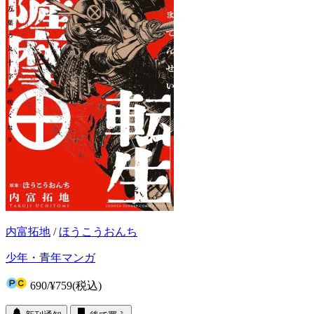
内富拓地
/
ほうこうおんち
少年・青年マンガ
690
/
¥759
(税込)