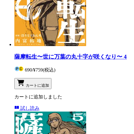
薩摩転生〜世に万葉の丸十字が咲くなり〜 4
690
/
¥759
(税込)
カートに追加
カートに追加しました
試し読み