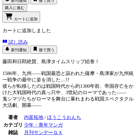
新刊通知
後で買う
購入に進む
カートに追加
カートに追加しました
試し読み
新刊通知
後で買う
藤田和日郎絶賛、島津タイムスリップ絵巻！
1586年、九州――戦国最恐と謳われた薩摩・島津家が九州統
一戦争の最中に姿を消した…!?
彼らが転移したのは戦国時代から約1300年前、帝国存亡をか
けた大戦国時代の真っ只中、3世紀のローマであった――
鬼シマヅたちがローマを舞台に暴れまわる戦国スペクタクル
大活劇、開幕――
著者
内富拓地
/
ほうこうおんち
カテゴリ
少年・青年マンガ
雑誌
月刊サンデーＧＸ