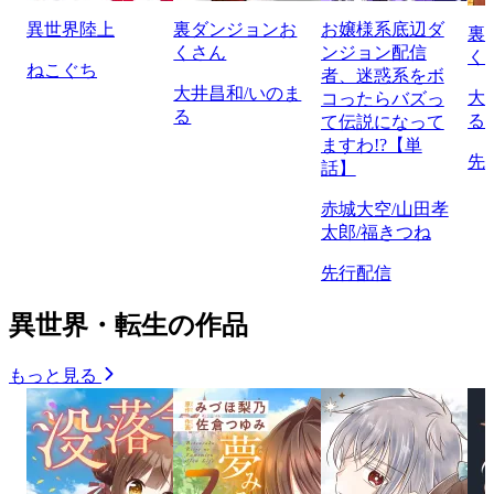
異世界陸上
裏ダンジョンお
お嬢様系底辺ダ
裏
くさん
ンジョン配信
く
ねこぐち
者、迷惑系をボ
大井昌和/いのま
大
コったらバズっ
る
る
て伝説になって
ますわ!?【単
先
話】
赤城大空/山田孝
太郎/福きつね
先行配信
異世界・転生の作品
もっと見る