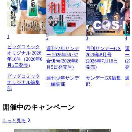
1
2
3
4
ビッグコミック
週刊少年サンデ
月刊サンデーGX
週
オリジナル 2026
ー 2026年36･37
2026年8月号
ー 
年16号（2026年8
合併号(2026年8
(2026年7月16日
(2
月5日発売)
月5日発売号)
発売)
発
ビッグコミック
週刊少年サンデ
サンデーGX編集
週
オリジナル編集
ー編集部
部
ー
部
開催中のキャンペーン
もっと見る