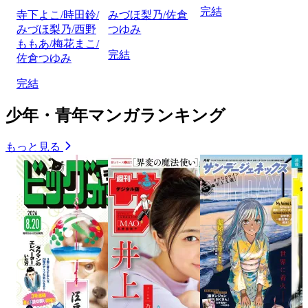
完結
寺下よこ/時田鈴/
みづほ梨乃/佐倉
みづほ梨乃/西野
つゆみ
ももあ/梅花まこ/
完結
佐倉つゆみ
完結
少年・青年マンガランキング
もっと見る