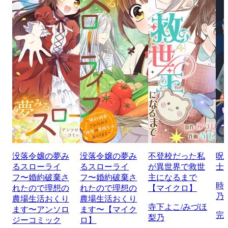
没落令嬢の夢み
没落令嬢の夢み
不登校だった私
呪
るスローライ
るスローライ
が異世界で救世
士
フ〜婚約破棄さ
フ〜婚約破棄さ
主になるまで
時
れたので理想の
れたので理想の
【マイクロ】
乃
農場生活おくり
農場生活おくり
寺下よこ/みづほ
ます〜アンソロ
ます〜【マイク
完
梨乃
ジーコミック
ロ】