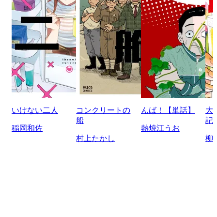
いけない二人
コンクリートの
んば！【単話】
大
船
記
稲岡和佐
熱焼江うお
村上たかし
柳