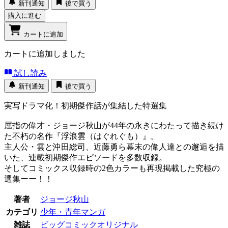
新刊通知
後で買う
購入に進む
カートに追加
カートに追加しました
試し読み
新刊通知
後で買う
実写ドラマ化！初期傑作話が集結した特選集
屈指の偉才・ジョージ秋山が44年の永きにわたって描き続け
た不朽の名作『浮浪雲（はぐれぐも）』。
主人公・雲と沖田総司、近藤勇ら幕末の偉人達との邂逅を描
いた、連載初期傑作エピソードを多数収録。
そしてコミックス収録時の2色カラーも再現掲載した究極の
選集ーー！！
著者
ジョージ秋山
カテゴリ
少年・青年マンガ
雑誌
ビッグコミックオリジナル