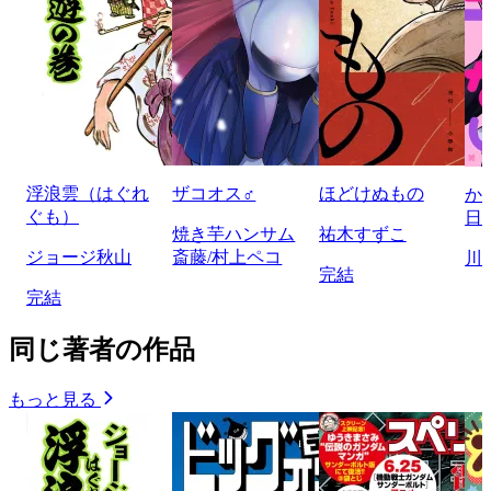
浮浪雲（はぐれ
ザコオス♂
ほどけぬもの
か
ぐも）
日
焼き芋ハンサム
祐木すずこ
ジョージ秋山
斎藤/村上ペコ
川
完結
完結
同じ著者の作品
もっと見る