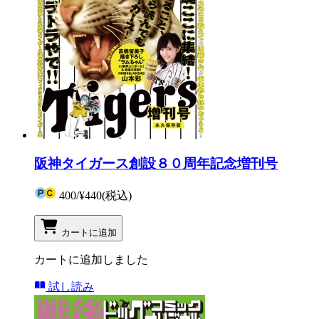
阪神タイガース創設８０周年記念増刊号
400
/
¥440
(税込)
カートに追加
カートに追加しました
試し読み