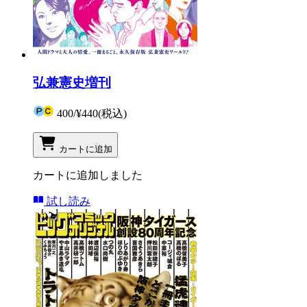
弘兼憲史増刊
400
/
¥440
(税込)
カートに追加
カートに追加しました
試し読み