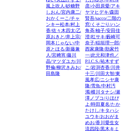
風上吹人/砂糖野
彦/小田原愛/アキ
しおん/宮内康二/
ヤマヒデキ/森田
おかくーこ/チャ
賢吾/sacco/二階の
ンキー松本/村上
窓/くそごり/ハン
香/佐々木四太/乙
角斉/柚子/安田佳
原おきと/井上宗/
澄/杠サキ/藪崎可
岡本じゃない/中
奈子/稲垣理一郎/
原とほる/新藤兼
西家康隆/肋家竹
人/宮﨑宵/藤川
一/此元和津也／
晶/マツダユカ/川
P.I.C.S./祐木すず
野倫/柳沢きみお/
こ/岩渕杏香/川井
田島隆
十三/川田大智/東
風孝広/ニシヤ康
隆/雪魚/中村汚
濁/横川タナシ/瀬
澤ノブコ/りほぴ
よ/時田夏名/たか
たけし/キタハシ
ユウキ/おおがま
めお/香川愛生女
流四段/黒木キミ