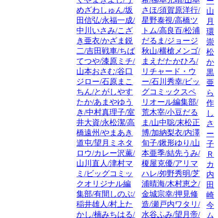
ー
めざわしゅん/坂
さほ/須賀原洋行/
山
田信弘/永福一成/
星野泰視/高橋ツ
月
中川いさみ/こざ
トム/高良百/松浦
環
き亜衣/かざま鋭
だるま/ジョージ
崇
二/吉田戦車/ちば
秋山/横槍メンゴ/
松
てつや/漆原ミチ/
まえだたかひろ/
か
山本おさむ/谷口
リチャード・ウ
黒
ジロー/石原まこ
ー/石川秀幸/ビッ
亜
ちん/とがしやす
グコミックスペ
ら
たか/あまやゆう
リオール編集部/
作
き/中村真理子/室
荒木宰/小豆だる
し
井大資/永松潔/高
ま/山中聡/末松正
さ
橋遠州/やまあき
博/加納梨衣/内澤
ー
道屯/望月ミネタ
旬子/鍬形ゆり/山
子/
ロウ/カレー沢薫/
本亜季/結先うみ/
Ｒ
山川直人/津村マ
榎屋克優/アリマ
カ
ミ/ビッグコミッ
ハレ/夘野秀明/芝
内
クオリジナル編
浦晴海/木村恵之/
田
集部/有間しのぶ/
金城宗幸/押見修
崎
稲井雄人/村上た
造/瀬戸内ワタリ/
今
かし/楠みちはる/
水谷ふみ/望月帝/
ム