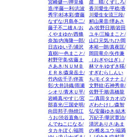
宮崎健一/押見修
彦 晴/くずしろ/
造/半藤一利/志波
香川愛生/平稔/香
秀宇/杉本彩/齋藤
川愛生女流三段/
なずな/月島冬二/
籾山果音/堺あさ
藤子不二雄Ａ/お
み/佐野日潮/岩田
くやまゆか/西條
ユキ/三輪まこと/
奈加/内海隆一郎/
山口元気/ちひ/岡
日吉ゆい子/浦沢
本裕一朗/真夜匡/
直樹/一色まこと/
岡田竜介/矢作兼
村野守美/佐藤ま
（おぎやはぎ）/
さあき/ＮＵＭＢ
林マキ/ゆずき暎/
ＥＲ８/森泉岳土/
すぎむらしんい
竹内佐千子/伴茶
ち/モイタナナミ/
彰/大井詩織/雨瀬
文野紋/石神秀幸/
シオリ/青木Ｕ平/
佐野千潮/高橋龍
岩崎真/やすじ/宮
二/真田タカオ/の
部喜光/三国史明/
ざわたけし/森智
向田邦子/熱焼江
弘/安藤ゆき/結木
うお/渋谷直角/し
万紀子/華沢寛治/
んでねこになる/
清沢ありさ/あま
タカキぼく/福岡
の/椎名ユウ/福満
ゆい/丸山かずま/
しげゆき/中村淳