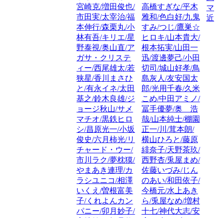
宮崎克/増田俊也/
高橋すぎな/平木
マ
市田実/太宰治/福
雅和/色白好/九鬼
近
本伸行/森栗丸/小
すみ/つじ/鷹巣☆
林有吾/キリエ/星
ヒロキ/山本貴大/
野泰視/奥山直/ア
根本拓実/山田一
ガサ・クリステ
迅/渡邊夢己/小田
ィー/西尾雄太/若
切司/城山好孝/鳥
狭星/香川まさひ
島灰人/友安国太
と/有永イネ/太田
郎/光用千春/久米
基之/鈴木良雄/ジ
こめ/中田アミノ/
ョージ秋山/サメ
冨手優夢/奥 浩
マチオ/黒鉄ヒロ
哉/山本純士/棚園
シ/昌原光一/小坂
正一/川/茸本朗/
俊史/六月柿光/リ
横山ひろと/藤原
チャード・ウー/
緋奈子/天野茶玖/
市川ラク/夢枕獏/
西野杏/兎屋まめ/
やまあき連理/カ
佐藤いづみ/じん
ラシユニコ/相澤
のあい/和田依子/
いくえ/曽根富美
今橋元/水上あき
子/くれよんカン
ら/兎屋なめ/増村
パニー/卯月妙子/
十七/神代大志/安