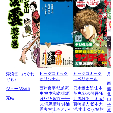
ビッグコミック
ビッグコミック
浮浪雲（はぐれ
月
オリジナル
スペリオール
ぐも）
西
西岸良平/弘兼憲
乃木坂太郎/山本
ジョージ秋山
郎
史/島本和彦/北原
英夫/花沢健吾/玉
北
完結
雅紀/石塚真一/一
井雪雄/朔ユキ蔵/
山
丸/滝沢聖峰/井浦
藤崎聖人/松本大
子
秀夫/村上もとか/
洋/小山ゆう/猪熊
原