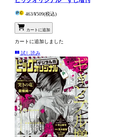
ビッグオリジナル すし増刊
463
/
¥509
(税込)
カートに追加
カートに追加しました
試し読み