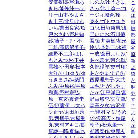
安倍夜郎/尾瀬あ
しのぶ/ゆうきま
こ
きら/能條純一/テ
さみ/池上遼一/コ
な
リー山本/やまさ
ージィ城倉/原
ゆ
き十三/北見けん
克玄/ゴトウユキ
田
いち/業田良家/魚
コ/太田垣康男/浅
敏
戸おさむ/野村知
野いにお/石川優
都
紗/藤子・F・不
吾/新井英樹/花形
屋
二雄/高橋留美子/
怜/吉本浩二/永福
谷
細野不二彦/はし
一成/倉田よしみ/
原
もとみつお/玉井
あべ善太/河合単/
新
雪雄/小田扉/松本
久部緑郎/史村翔/
よ
大洋/小山ゆう/ゆ
あきやまひでき/
啓
うきまさみ/柴門
西原理恵子/大武
き
ふみ/中原裕/手原
ユキ/とがしやす
麻
和憲/野村宗弘/
たか/江平洋巳/富
や
原 克玄/真造圭
野由悠季/矢立肇/
す
伍/伊藤潤二/大ハ
森高夕次/吉沢潤
子
シ正ヤ/太田垣康
一/津村マミ/うめ
よ
男/西炯子/古屋兎
(小沢高広・妹尾
ん
丸/東村アキコ/長
朝子)/松永肇一/
か
尾謙一郎/夏緑/ち
都留泰作/東裏友
雁
くやまきよし/う
希/柳本光晴/山本