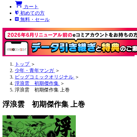
カート
初めての方
無料・セール
トップ
＞
少年・青年マンガ
＞
ビッグコミックオリジナル
＞
浮浪雲 初期傑作集
＞
浮浪雲 初期傑作集 上巻
浮浪雲 初期傑作集 上巻