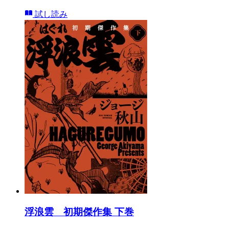
試し読み
浮浪雲 初期傑作集 下巻