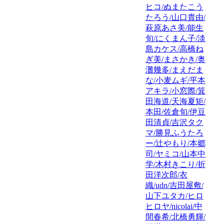
ヒコ/ぬまたこう
たろう/山口貴由/
萩原あさ美/能生
旬/にくまん子/淡
島カケス/高橋ね
ぎ美/まさかき/奥
灘幾多/まえだま
な/小麦ムギ/平本
アキラ/小窓際/箕
田海道/天海夏矩/
本田/佐倉旬/伊豆
田清貞/吉沢タク
マ/勝見ふうたろ
ー/辻やもり/本郷
司/ヤミコ/山本中
学/木村きこり/折
田洋次郎/衣
織/udn/吉田屋敷/
山下ユタカ/ヒロ
ヒロヤ/nicolai/中
間春希/北橋勇輝/