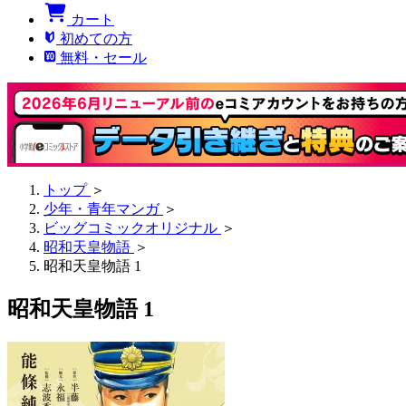
カート
初めての方
無料・セール
トップ
＞
少年・青年マンガ
＞
ビッグコミックオリジナル
＞
昭和天皇物語
＞
昭和天皇物語 1
昭和天皇物語 1