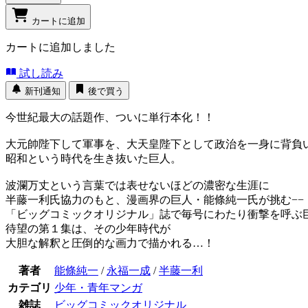
カートに追加
カートに追加しました
試し読み
新刊通知
後で買う
今世紀最大の話題作、ついに単行本化！！
大元帥陛下して軍事を、大天皇陛下として政治を一身に背負
昭和という時代を生き抜いた巨人。
波瀾万丈という言葉では表せないほどの濃密な生涯に
半藤一利氏協力のもと、漫画界の巨人・能條純一氏が挑む−−
「ビッグコミックオリジナル」誌で毎号にわたり衝撃を呼ぶ
待望の第１集は、その少年時代が
大胆な解釈と圧倒的な画力で描かれる…！
著者
能條純一
/
永福一成
/
半藤一利
カテゴリ
少年・青年マンガ
雑誌
ビッグコミックオリジナル