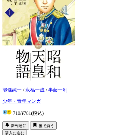
能條純一
/
永福一成
/
半藤一利
少年・青年マンガ
710
/
¥781
(税込)
新刊通知
後で買う
購入に進む