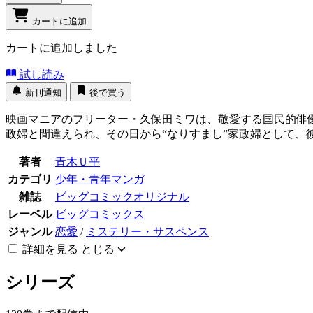
カートに追加
カートに追加しました
試し読み
新刊通知
後で買う
映画マニアのフリーター・久保田ミワは、敬愛する国民的俳
政婦と間違えられ、その日から“なりすまし”家政婦として、彼
著者
青木Ｕ平
カテゴリ
少年・青年マンガ
雑誌
ビッグコミックオリジナル
レーベル
ビッグコミックス
ジャンル
恋愛
/
ミステリー・サスペンス
詳細を見る
とじる
シリーズ