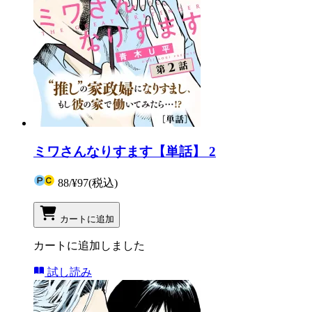
ミワさんなりすます【単話】 2
88
/
¥97
(税込)
カートに追加
カートに追加しました
試し読み