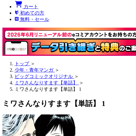
カート
初めての方
無料・セール
トップ
＞
少年・青年マンガ
＞
ビッグコミックオリジナル
＞
ミワさんなりすます【単話】
＞
ミワさんなりすます【単話】 1
ミワさんなりすます【単話】 1