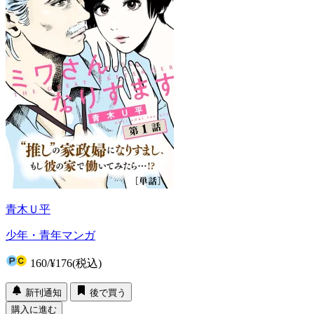
青木Ｕ平
少年・青年マンガ
160
/
¥176
(税込)
新刊通知
後で買う
購入に進む