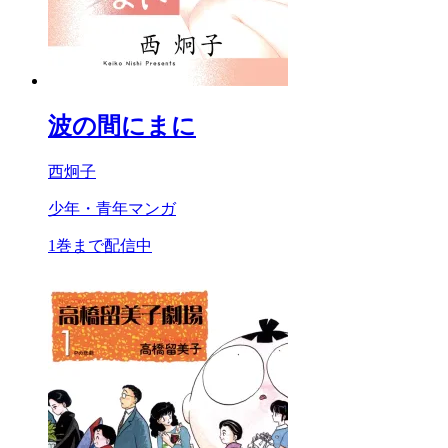
波の間にまに
西炯子
少年・青年マンガ
1巻まで配信中