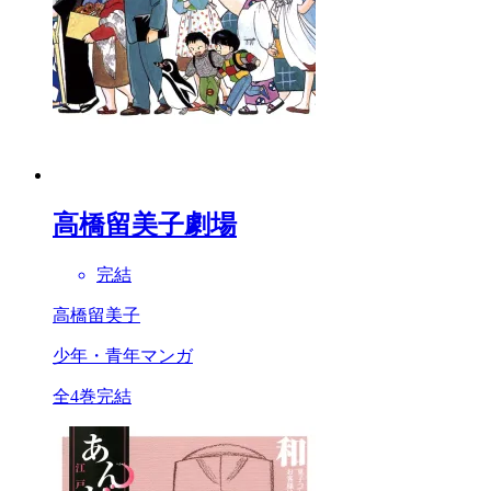
高橋留美子劇場
完結
高橋留美子
少年・青年マンガ
全4巻完結