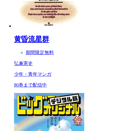
黄昏流星群
期間限定無料
弘兼憲史
少年・青年マンガ
80巻まで配信中