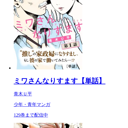
ミワさんなりすます【単話】
青木Ｕ平
少年・青年マンガ
129巻まで配信中