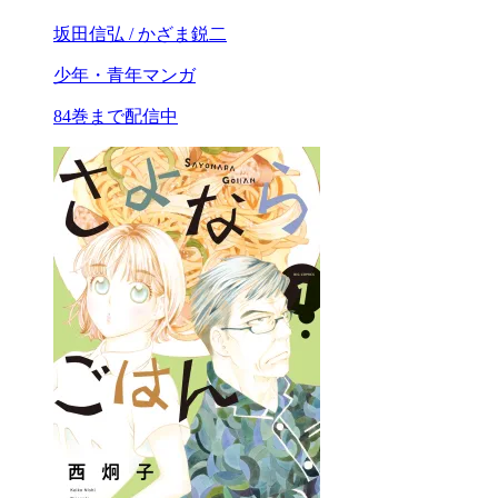
坂田信弘 / かざま鋭二
少年・青年マンガ
84巻まで配信中