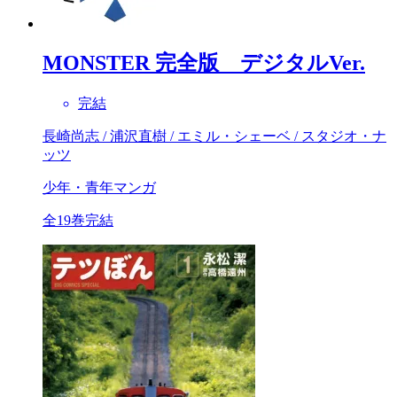
MONSTER 完全版 デジタルVer.
完結
長崎尚志 / 浦沢直樹 / エミル・シェーベ / スタジオ・ナ
ッツ
少年・青年マンガ
全19巻完結