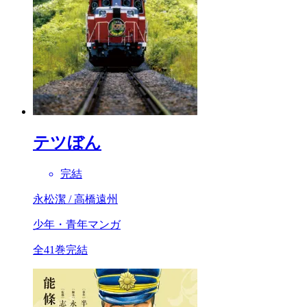
テツぼん
完結
永松潔 / 高橋遠州
少年・青年マンガ
全41巻完結