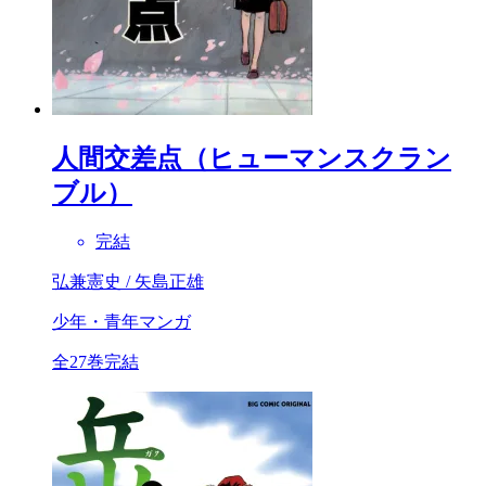
人間交差点（ヒューマンスクラン
ブル）
完結
弘兼憲史 / 矢島正雄
少年・青年マンガ
全27巻完結