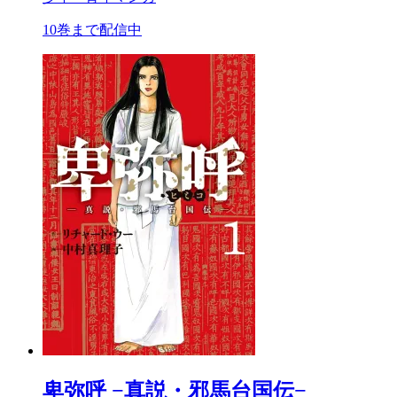
10巻まで配信中
卑弥呼 −真説・邪馬台国伝−