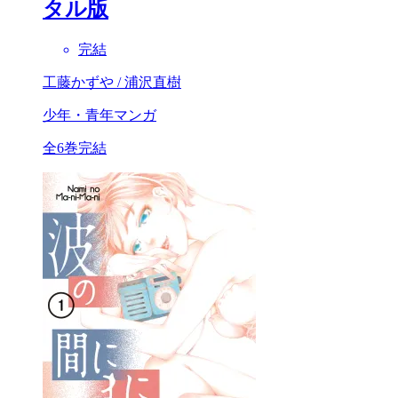
タル版
完結
工藤かずや / 浦沢直樹
少年・青年マンガ
全6巻完結