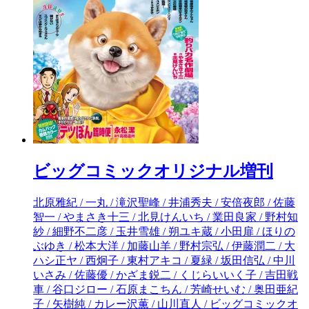
ビッグコミックオリジナル増刊
北原雅紀 / 一丸 / 滝沢聖峰 / 井浦秀夫 / 安倍夜郎 / 佐藤智一 / やまさき十三 / 北見けんいち / 業田良家 / 野村知紗 / 細野不二彦 / 玉井雪雄 / 朔ユキ蔵 / 小田扉 / ほりのぶゆき / 松本大洋 / 加藤山羊 / 野村宗弘 / 伊藤潤二 / 大ハシ正ヤ / 西炯子 / 東村アキコ / 夏緑 / 坂田信弘 / 中川いさみ / 佐藤優 / かざま鋭二 / くじらいいく子 / 吉田戦車 / 谷口ジロー / 石原まこちん / 芳崎せいむ / 奥田亜紀子 / 矢樹純 / カレー沢薫 / 山川直人 / ビッグコミックオリジナル編集部 / 有間しのぶ / 村上たかし / 増田俊也 / 花輪和一 / 香川まさひと / 昌原光一 / 小坂俊史 / 深巳琳子 / 六月柿光 / リチャード・ウー / 市川ラク / いとう耐 / カラシユニコ / ブノワ・ペータース / フランソワ・スクイテン / 曽根富美子 / くれよんカンパニー / 卯月妙子 / 宮崎健一 / 比嘉慂 / 齋藤なずな / 月島冬二 / 光用千春 / 中田アミノ / おくやまゆか / むつき潤 / 大島智子 / はるな檸檬 / 一色まこと / 森泉岳土 / ねじがなめた / 柚子 / 立川志の輔 / 柴崎侑弘 / 宮下暁 / やすじ / 野利のり太 / 日高大介 / 矢野了平 / 熱焼江うお / 門脇正法 / 藤井満 / 藤井玲子 / 小町谷涼花 / タカキぼく / 葉月セン / 田中 実 / ザビエラー長谷川 /