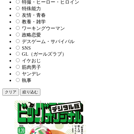
特撮・ヒーロー・ヒロイン
特殊能力
友情・青春
教養・雑学
ワーキングウーマン
政略恋愛
デスゲーム・サバイバル
SNS
GL（ガールズラブ）
イケおじ
筋肉男子
ヤンデレ
執事
クリア
絞り込む