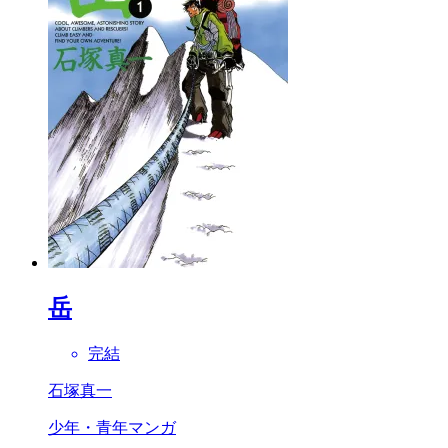
岳
完結
石塚真一
少年・青年マンガ