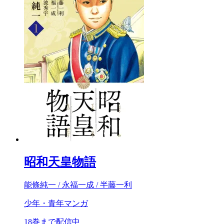
昭和天皇物語
能條純一 / 永福一成 / 半藤一利
少年・青年マンガ
18巻まで配信中