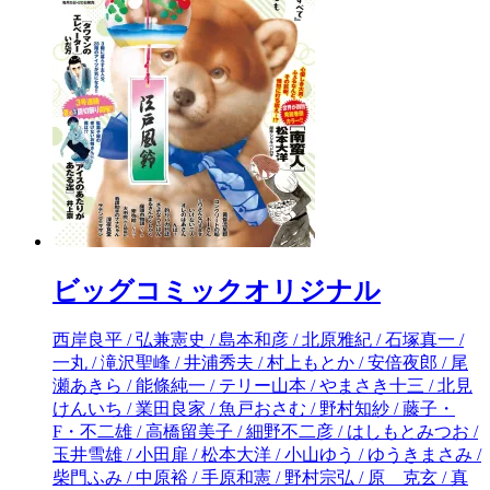
ビッグコミックオリジナル
西岸良平 / 弘兼憲史 / 島本和彦 / 北原雅紀 / 石塚真一 / 一丸 / 滝沢聖峰 / 井浦秀夫 / 村上もとか / 安倍夜郎 / 尾瀬あきら / 能條純一 / テリー山本 / やまさき十三 / 北見けんいち / 業田良家 / 魚戸おさむ / 野村知紗 / 藤子・F・不二雄 / 高橋留美子 / 細野不二彦 / はしもとみつお / 玉井雪雄 / 小田扉 / 松本大洋 / 小山ゆう / ゆうきまさみ / 柴門ふみ / 中原裕 / 手原和憲 / 野村宗弘 / 原 克玄 / 真造圭伍 / 伊藤潤二 / 大ハシ正ヤ / 太田垣康男 / 西炯子 / 古屋兎丸 / 東村アキコ / 長尾謙一郎 / 夏緑 / ちくやまきよし / うめざわしゅん / 坂田信弘 / 永福一成 / 中川いさみ / こざき亜衣 / かざま鋭二 / 吉田戦車 / ちばてつや / 漆原ミチ / 山本おさむ / 谷口ジロー / 石原まこちん / とがしやすたか / あまやゆうき / 中村真理子 / 室井大資 / 永松潔 / 高橋遠州 / やまあき道屯 / 望月ミネタロウ / カレー沢薫 / 山川直人 / 津村マミ / ビッグコミックオリジナル編集部 / 有間しのぶ / 稲井雄人 / 村上たかし / 楠みちはる / 宮崎克 / 増田俊也 / 市田実 / 太宰治 / 福本伸行 / 森栗丸 / 小林有吾 / キリエ / 星野泰視 / 奥山直 / アガサ・クリスティー / 西尾雄太 / 若狭星 / 香川まさひと / 有永イネ /