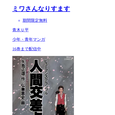
ミワさんなりすます
期間限定無料
青木Ｕ平
少年・青年マンガ
16巻まで配信中